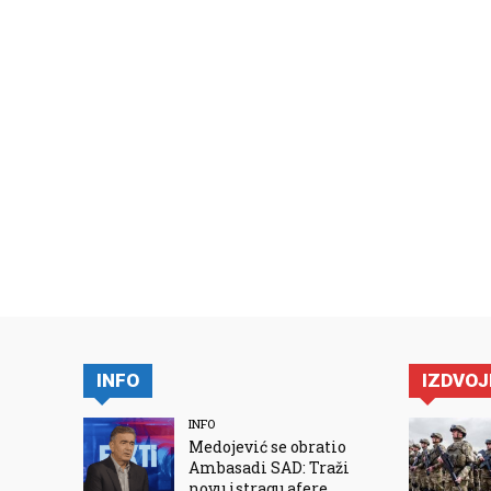
INFO
IZDVO
INFO
Medojević se obratio
Ambasadi SAD: Traži
novu istragu afere