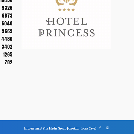
10456
9326
6873
6040
5669
4480
3402
1265
782
Impressum: A Plus Media Group | direktor: Ivona Čavić