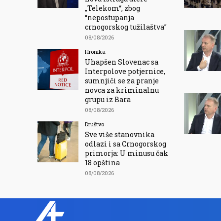
„Telekom“, zbog
“nepostupanja
crnogorskog tužilaštva”
08/08/2026
Hronika
Uhapšen Slovenac sa
Interpolove potjernice,
sumnjiči se za pranje
novca za kriminalnu
grupu iz Bara
08/08/2026
Društvo
Sve više stanovnika
odlazi i sa Crnogorskog
primorja: U minusu čak
18 opština
08/08/2026