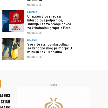
tužilaštva”
08/08/2026
Hronika
Uhapšen Slovenac sa
Interpolove potjernice,
sumnjiči se za pranje novca
za kriminalnu grupu iz Bara
08/08/2026
Društvo
Sve više stanovnika odlazi i
sa Crnogorskog primorja: U
minusu čak 18 opština
08/08/2026
- Oglasi-
44963
13149