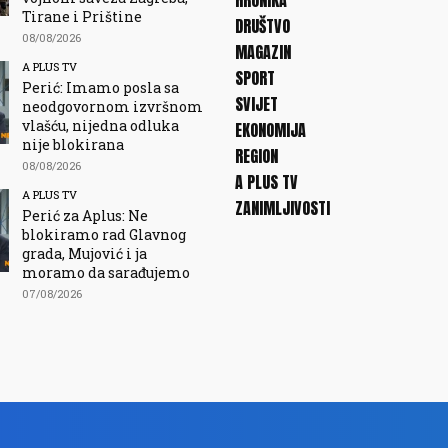
HRONIKA
Tirane i Prištine
DRUŠTVO
08/08/2026
MAGAZIN
A PLUS TV
SPORT
Perić: Imamo posla sa
SVIJET
neodgovornom izvršnom
vlašću, nijedna odluka
EKONOMIJA
nije blokirana
REGION
08/08/2026
A PLUS TV
A PLUS TV
ZANIMLJIVOSTI
Perić za Aplus: Ne
blokiramo rad Glavnog
grada, Mujović i ja
moramo da sarađujemo
07/08/2026