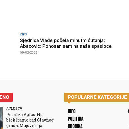
INFO
Sjednica Vlade počela minutm ćutanja;
Abazović: Ponosan sam na naše spasioce
09/02/2023
JENO
POPULARNE KATEGORIJE
A PLUS TV
INFO
Perić za Aplus: Ne
POLITIKA
blokiramo rad Glavnog
grada, Mujović i ja
HRONIKA