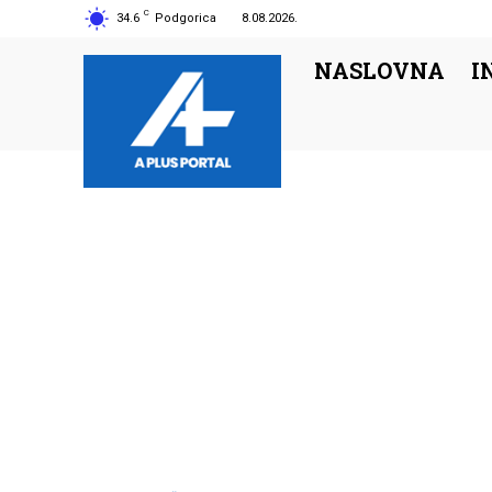
C
34.6
Podgorica
8.08.2026.
NASLOVNA
I