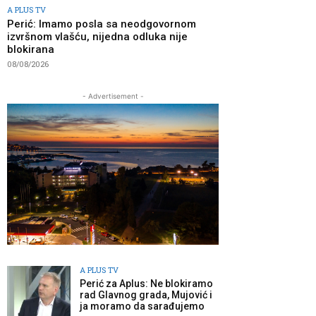
A PLUS TV
Perić: Imamo posla sa neodgovornom
izvršnom vlašću, nijedna odluka nije
blokirana
08/08/2026
- Advertisement -
A PLUS TV
Perić za Aplus: Ne blokiramo
rad Glavnog grada, Mujović i
ja moramo da sarađujemo