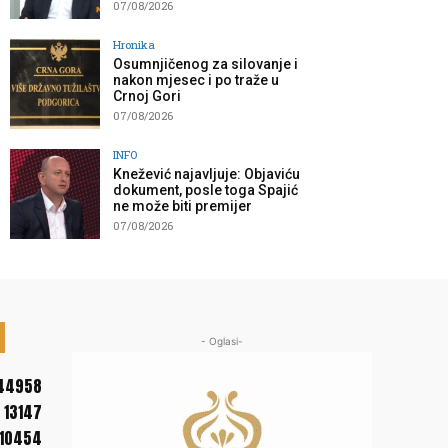
07/08/2026
Hronika
Osumnjičenog za silovanje i
nakon mjesec i po traže u
Crnoj Gori
07/08/2026
INFO
Knežević najavljuje: Objaviću
dokument, posle toga Spajić
ne može biti premijer
07/08/2026
- Oglasi-
44958
13147
10454