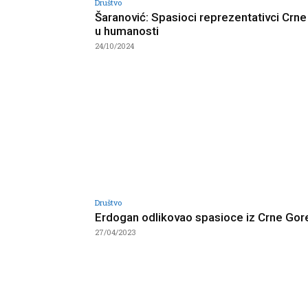
Društvo
Šaranović: Spasioci reprezentativci Crn
u humanosti
24/10/2024
Društvo
Erdogan odlikovao spasioce iz Crne Gor
27/04/2023