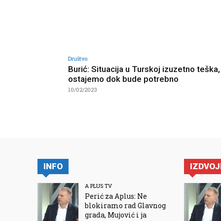
Društvo
Burić: Situacija u Turskoj izuzetno teška,
ostajemo dok bude potrebno
10/02/2023
INFO
IZDVO
A PLUS TV
Perić za Aplus: Ne
blokiramo rad Glavnog
grada, Mujović i ja