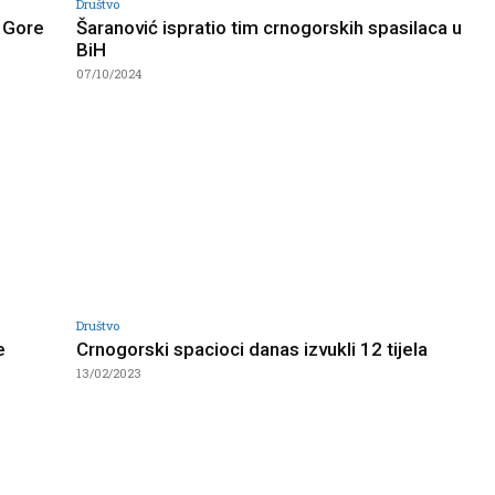
Društvo
e Gore
Šaranović ispratio tim crnogorskih spasilaca u
BiH
07/10/2024
Društvo
e
Crnogorski spacioci danas izvukli 12 tijela
13/02/2023