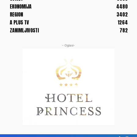
EKONOMIJA
4480
REGION
3402
A PLUS TV
1264
ZANIMLJIVOSTI
782
- Oglasi-