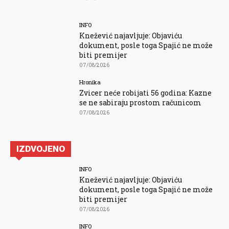
INFO
Knežević najavljuje: Objaviću
dokument, posle toga Spajić ne može
biti premijer
07/08/2026
Hronika
Zvicer neće robijati 56 godina: Kazne
se ne sabiraju prostom računicom
07/08/2026
IZDVOJENO
INFO
Knežević najavljuje: Objaviću
dokument, posle toga Spajić ne može
biti premijer
07/08/2026
INFO