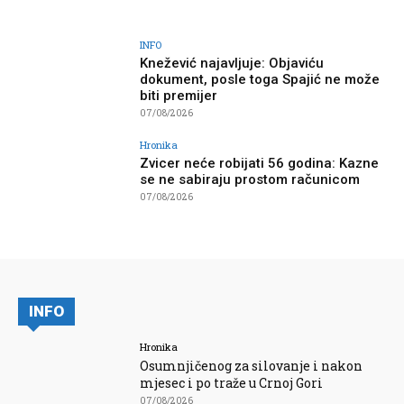
INFO
Knežević najavljuje: Objaviću
dokument, posle toga Spajić ne može
biti premijer
07/08/2026
Hronika
Zvicer neće robijati 56 godina: Kazne
se ne sabiraju prostom računicom
07/08/2026
INFO
Hronika
Osumnjičenog za silovanje i nakon
mjesec i po traže u Crnoj Gori
07/08/2026