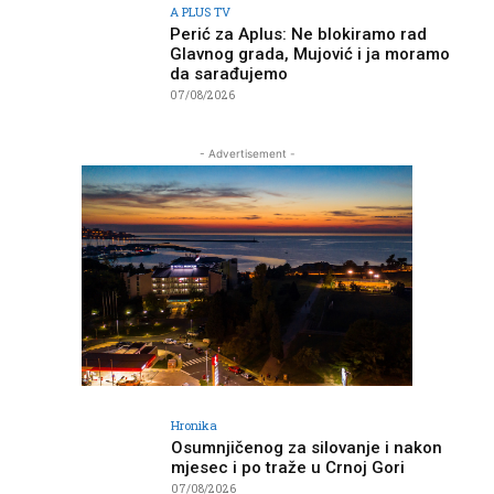
A PLUS TV
Perić za Aplus: Ne blokiramo rad
Glavnog grada, Mujović i ja moramo
da sarađujemo
07/08/2026
- Advertisement -
Hronika
Osumnjičenog za silovanje i nakon
mjesec i po traže u Crnoj Gori
07/08/2026