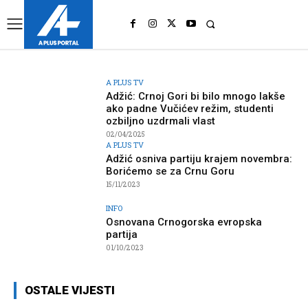
UK
LONDON NEWS
A PLUS TV
Adžić: Crnoj Gori bi bilo mnogo lakše
ako padne Vučićev režim, studenti
ozbiljno uzdrmali vlast
02/04/2025
A PLUS TV
Adžić osniva partiju krajem novembra:
Borićemo se za Crnu Goru
15/11/2023
INFO
Osnovana Crnogorska evropska
partija
01/10/2023
OSTALE VIJESTI