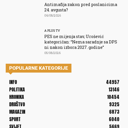
Antimafija zakon pred poslanicima
24. avgusta?
06/08/2026
A PLUS TV
PES ne mijenja stav, Urošević
kategoričan: “Nema saradnje sa DPS
ni nakon izbora 2027. godine”
05/08/2026
POPULARNE KATEGORIJE
INFO
44957
POLITIKA
13146
HRONIKA
10454
DRUŠTVO
9325
MAGAZIN
6873
SPORT
6040
SVIJET
5669