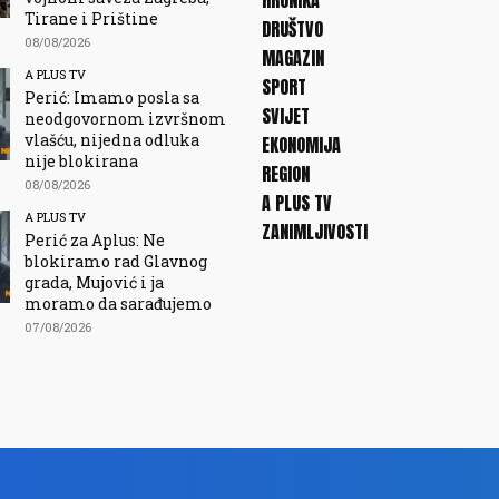
HRONIKA
Tirane i Prištine
DRUŠTVO
08/08/2026
MAGAZIN
A PLUS TV
SPORT
Perić: Imamo posla sa
SVIJET
neodgovornom izvršnom
vlašću, nijedna odluka
EKONOMIJA
nije blokirana
REGION
08/08/2026
A PLUS TV
A PLUS TV
ZANIMLJIVOSTI
Perić za Aplus: Ne
blokiramo rad Glavnog
grada, Mujović i ja
moramo da sarađujemo
07/08/2026