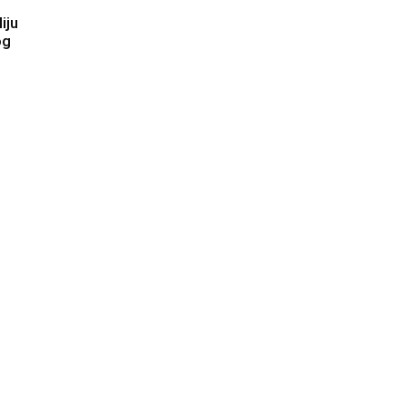
iju
og