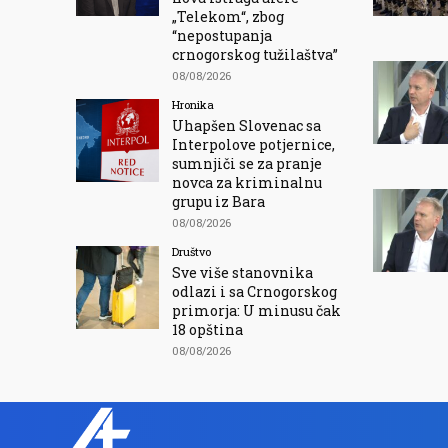
„Telekom“, zbog
“nepostupanja
crnogorskog tužilaštva”
08/08/2026
Hronika
Uhapšen Slovenac sa
Interpolove potjernice,
sumnjiči se za pranje
novca za kriminalnu
grupu iz Bara
08/08/2026
Društvo
Sve više stanovnika
odlazi i sa Crnogorskog
primorja: U minusu čak
18 opština
08/08/2026