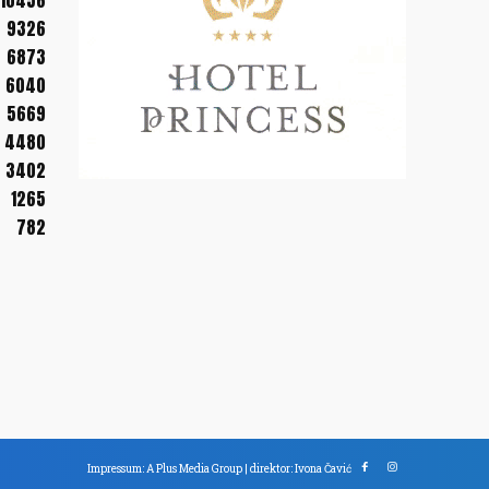
10456
9326
6873
6040
5669
4480
3402
1265
782
Impressum: A Plus Media Group | direktor: Ivona Čavić