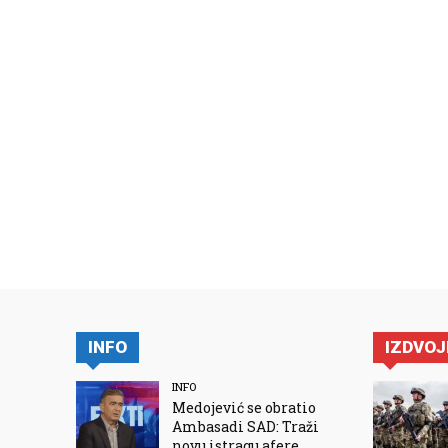
INFO
IZDVO
INFO
Medojević se obratio
Ambasadi SAD: Traži
novu istragu afere