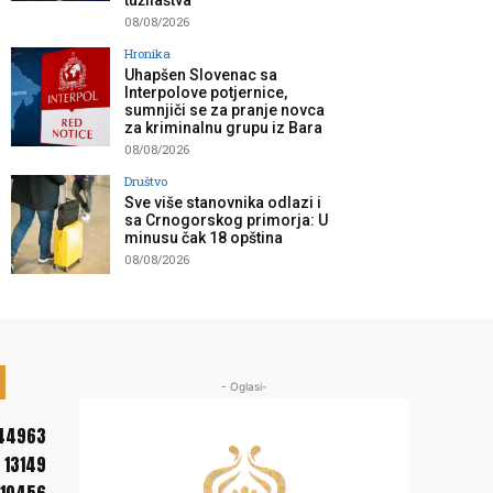
tužilaštva”
08/08/2026
Hronika
Uhapšen Slovenac sa
Interpolove potjernice,
sumnjiči se za pranje novca
za kriminalnu grupu iz Bara
08/08/2026
Društvo
Sve više stanovnika odlazi i
sa Crnogorskog primorja: U
minusu čak 18 opština
08/08/2026
- Oglasi-
44963
13149