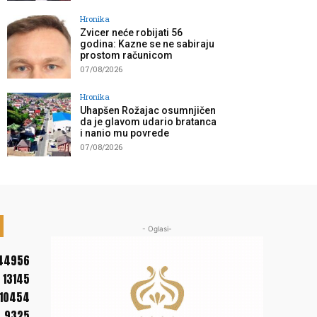
Hronika
Zvicer neće robijati 56
godina: Kazne se ne sabiraju
prostom računicom
07/08/2026
Hronika
Uhapšen Rožajac osumnjičen
da je glavom udario bratanca
i nanio mu povrede
07/08/2026
- Oglasi-
44956
13145
10454
9325