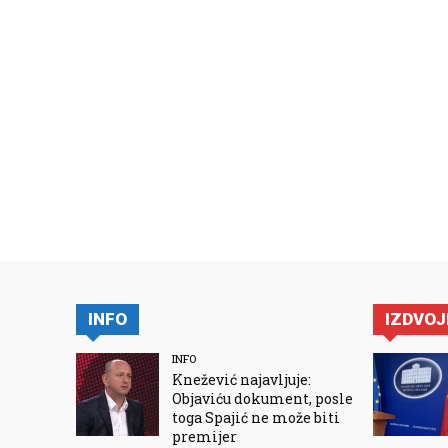
INFO
IZDVO
INFO
Knežević najavljuje:
Objaviću dokument, posle
toga Spajić ne može biti
premijer