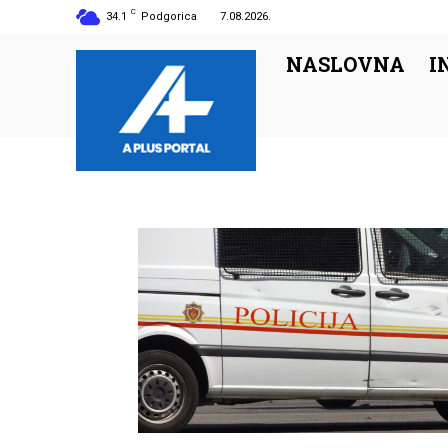
C
34.1
Podgorica
7.08.2026.
NASLOVNA
I