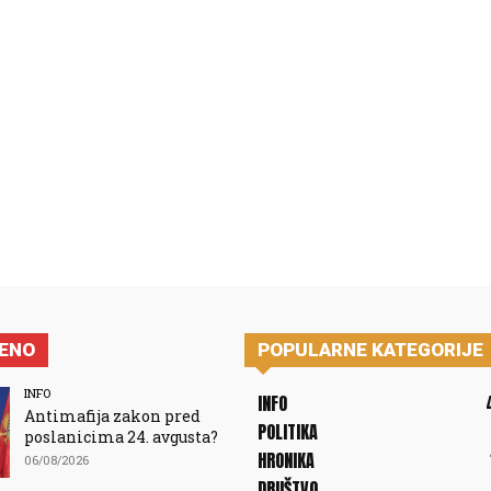
JENO
POPULARNE KATEGORIJE
INFO
INFO
Antimafija zakon pred
POLITIKA
poslanicima 24. avgusta?
HRONIKA
06/08/2026
DRUŠTVO