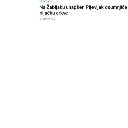
Hronika
Na Žabljaku uhapšen Pljevljak osumnjiče
pljačku crkve
21/12/2022