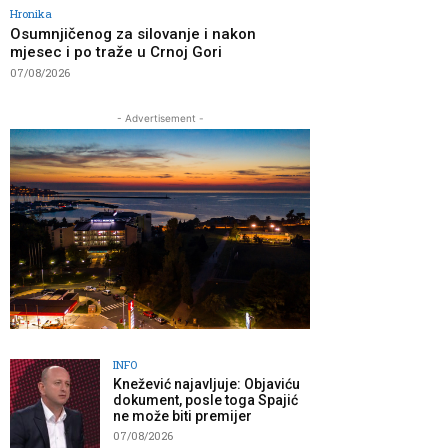
Hronika
Osumnjičenog za silovanje i nakon
mjesec i po traže u Crnoj Gori
07/08/2026
- Advertisement -
INFO
Knežević najavljuje: Objaviću
dokument, posle toga Spajić
ne može biti premijer
07/08/2026