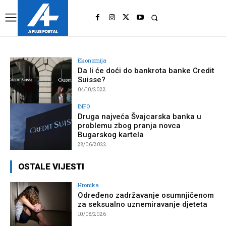
UK
LONDON NEWS
Ekonomija
Da li će doći do bankrota banke Credit
Suisse?
04/10/2022
INFO
Druga najveća Švajcarska banka u
problemu zbog pranja novca
Bugarskog kartela
28/06/2022
OSTALE VIJESTI
Hronika
Određeno zadržavanje osumnjičenom
za seksualno uznemiravanje djeteta
10/08/2026