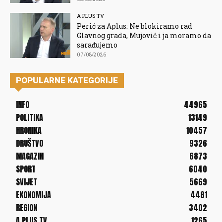
A PLUS TV
Perić za Aplus: Ne blokiramo rad
Glavnog grada, Mujović i ja moramo da
sarađujemo
07/08/2026
POPULARNE KATEGORIJE
INFO
44965
POLITIKA
13149
HRONIKA
10457
DRUŠTVO
9326
MAGAZIN
6873
SPORT
6040
SVIJET
5669
EKONOMIJA
4481
REGION
3402
A PLUS TV
1265