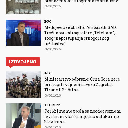
pronađeno 38 kilograma marihuane
08/08/2026
INFO
Medojević se obratio Ambasadi SAD:
Traži novu istragu afere „Telekom“,
zbog “nepostupanja crnogorskog
tužilaštva”
08/08/2026
IZDVOJENO
INFO
Ministarstvo odbrane: Crna Gora neće
pristupiti vojnom savezu Zagreba,
Tirane i Prištine
08/08/2026
A PLUS TV
Perić: Imamo posla sa neodgovornom
izvršnom vlašću, nijedna odluka nije
blokirana
08/08/2026