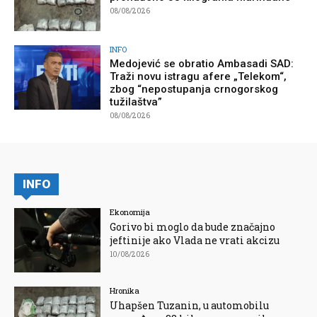
08/08/2026
INFO
Medojević se obratio Ambasadi SAD:
Traži novu istragu afere „Telekom“,
zbog “nepostupanja crnogorskog
tužilaštva”
08/08/2026
INFO
Ekonomija
Gorivo bi moglo da bude značajno
jeftinije ako Vlada ne vrati akcizu
10/08/2026
Hronika
Uhapšen Tuzanin, u automobilu