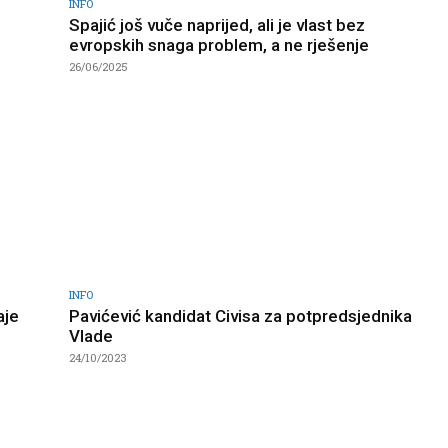
INFO
Spajić još vuče naprijed, ali je vlast bez
evropskih snaga problem, a ne rješenje
26/06/2025
INFO
aje
Pavićević kandidat Civisa za potpredsjednika
Vlade
24/10/2023