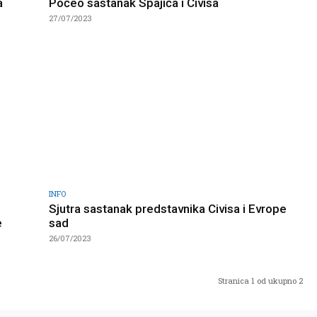
a
Počeo sastanak Spajića i Civisa
27/07/2023
INFO
Sjutra sastanak predstavnika Civisa i Evrope
e
sad
26/07/2023
Stranica 1 od ukupno 2