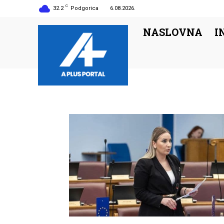
C
32.2
Podgorica
6.08.2026.
NASLOVNA
I