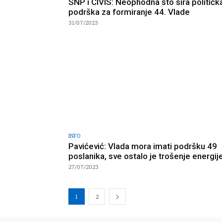
SNP i CIVIS: Neophodna što šira političk
podrška za formiranje 44. Vlade
31/07/2023
INFO
Pavićević: Vlada mora imati podršku 49
poslanika, sve ostalo je trošenje energij
27/07/2023
1
2