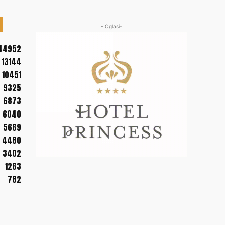
- Oglasi-
44952
13144
10451
9325
6873
6040
5669
4480
3402
1263
782