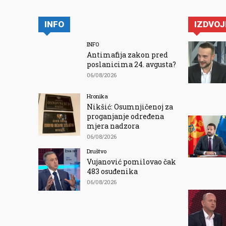
INFO
IZDVO
INFO
Antimafija zakon pred
poslanicima 24. avgusta?
06/08/2026
Hronika
Nikšić: Osumnjičenoj za
proganjanje određena
mjera nadzora
06/08/2026
Društvo
Vujanović pomilovao čak
483 osuđenika
06/08/2026