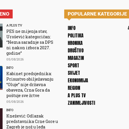
JENO
POPULARNE KATEGORIJE
A PLUS TV
INFO
PES ne mijenja stav,
POLITIKA
Urošević kategoričan:
“Nema saradnje sa DPS
HRONIKA
ni nakon izbora 2027.
DRUŠTVO
godine”
MAGAZIN
05/08/2026
SPORT
INFO
SVIJET
Kabinet predsjednika:
Prisustvo obilježavanju
EKONOMIJA
“Oluje” nije državna
REGION
obaveza, Crna Gora da
A PLUS TV
poštuje sve žrtve
05/08/2026
ZANIMLJIVOSTI
INFO
Knežević: Odlazak
predstavnika Crne Gore u
Zagreb je nož u leđa