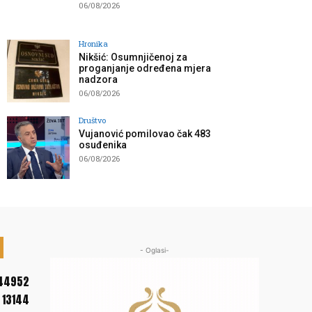
06/08/2026
Hronika
Nikšić: Osumnjičenoj za
proganjanje određena mjera
nadzora
06/08/2026
Društvo
Vujanović pomilovao čak 483
osuđenika
06/08/2026
- Oglasi-
44952
13144