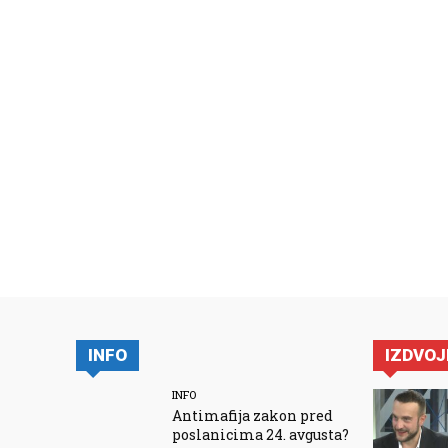
INFO
IZDVO
INFO
Antimafija zakon pred
poslanicima 24. avgusta?