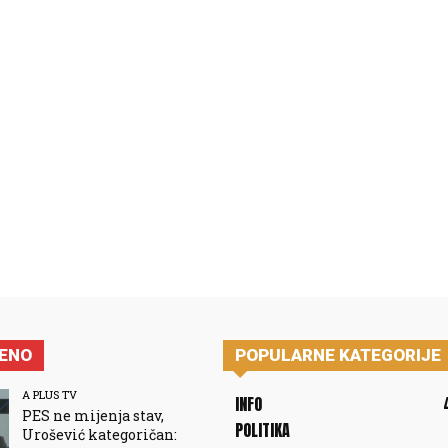
JENO
POPULARNE KATEGORIJE
A PLUS TV
INFO
PES ne mijenja stav,
POLITIKA
Urošević kategoričan: