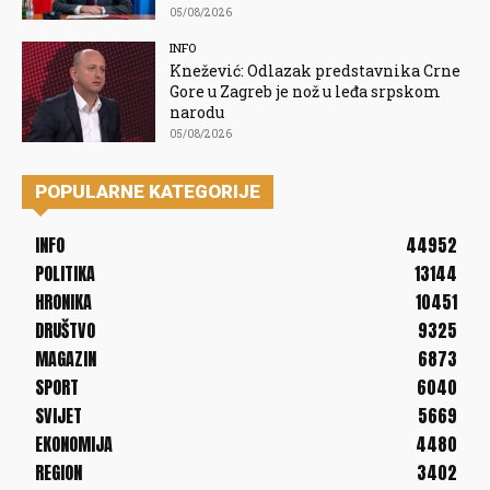
05/08/2026
INFO
Knežević: Odlazak predstavnika Crne
Gore u Zagreb je nož u leđa srpskom
narodu
05/08/2026
POPULARNE KATEGORIJE
INFO
44952
POLITIKA
13144
HRONIKA
10451
DRUŠTVO
9325
MAGAZIN
6873
SPORT
6040
SVIJET
5669
EKONOMIJA
4480
REGION
3402