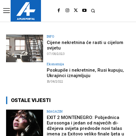
UK
LONDON NEWS
INFO
Cijene nekretnina će rasti u cijelom
svijetu
07/08/2023
Ekonomija
Poskupile i nekretnine, Rusi kupuju,
Ukrajinci iznajmljuju
18/04/2022
OSTALE VIJESTI
MAGAZIN
EXIT 2 MONTENEGRO: Pobjednica
Eurosonga i jedan od najvećih di-
džejeva svijeta predvode novi talas
imena za Exitovo veliko finale ljeta u