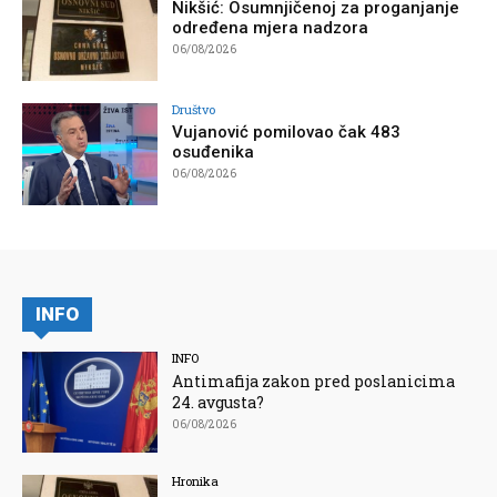
Nikšić: Osumnjičenoj za proganjanje
određena mjera nadzora
06/08/2026
Društvo
Vujanović pomilovao čak 483
osuđenika
06/08/2026
INFO
INFO
Antimafija zakon pred poslanicima
24. avgusta?
06/08/2026
Hronika