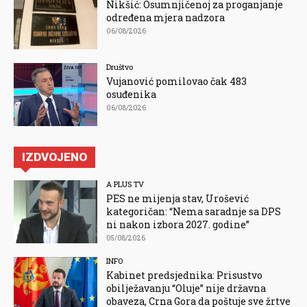
Nikšić: Osumnjičenoj za proganjanje
određena mjera nadzora
06/08/2026
Društvo
Vujanović pomilovao čak 483
osuđenika
06/08/2026
IZDVOJENO
A PLUS TV
PES ne mijenja stav, Urošević
kategoričan: “Nema saradnje sa DPS
ni nakon izbora 2027. godine”
05/08/2026
INFO
Kabinet predsjednika: Prisustvo
obilježavanju “Oluje” nije državna
obaveza, Crna Gora da poštuje sve žrtve