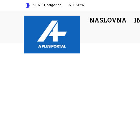
C
21.6
Podgorica
6.08.2026.
NASLOVNA
I