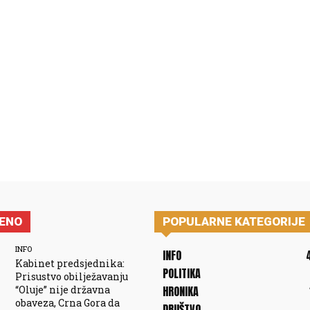
JENO
POPULARNE KATEGORIJE
INFO
INFO
Kabinet predsjednika:
POLITIKA
Prisustvo obilježavanju
“Oluje” nije državna
HRONIKA
obaveza, Crna Gora da
DRUŠTVO