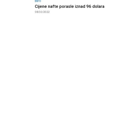
INFO
Cijene nafte porasle iznad 96 dolara
08/10/2022