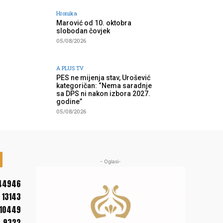
Hronika
Marović od 10. oktobra
slobodan čovjek
05/08/2026
A PLUS TV
PES ne mijenja stav, Urošević
kategoričan: “Nema saradnje
sa DPS ni nakon izbora 2027.
godine”
05/08/2026
- Oglasi-
44946
13143
10449
9322