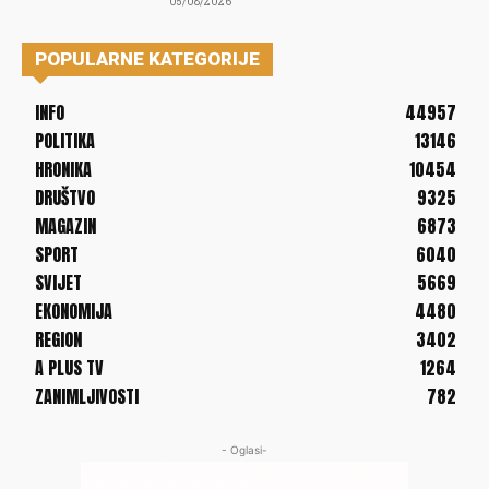
05/08/2026
POPULARNE KATEGORIJE
INFO
44957
POLITIKA
13146
HRONIKA
10454
DRUŠTVO
9325
MAGAZIN
6873
SPORT
6040
SVIJET
5669
EKONOMIJA
4480
REGION
3402
A PLUS TV
1264
ZANIMLJIVOSTI
782
- Oglasi-