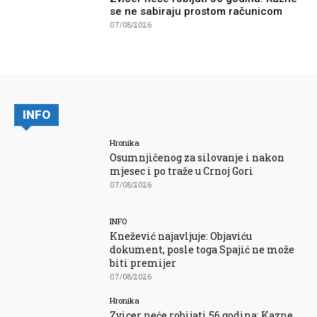
se ne sabiraju prostom računicom
07/08/2026
INFO
Hronika
Osumnjičenog za silovanje i nakon
mjesec i po traže u Crnoj Gori
07/08/2026
INFO
Knežević najavljuje: Objaviću
dokument, posle toga Spajić ne može
biti premijer
07/08/2026
Hronika
Zvicer neće robijati 56 godina: Kazne