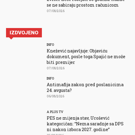
se ne sabiraju prostom računicom
07/08/2026
IZDVOJENO
INFO
Knežević najavljuje: Objaviću
dokument, posle toga Spajić ne može
biti premijer
07/08/2026
INFO
Antimafija zakon pred poslanicima
24. avgusta?
06/08/2026
A PLUS TV
PES ne mijenja stav, Urošević
kategoričan: “Nema saradnje sa DPS
ni nakon izbora 2027. godine”