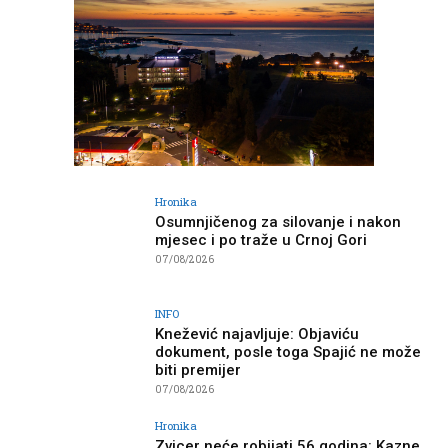
Hronika
Osumnjičenog za silovanje i nakon
mjesec i po traže u Crnoj Gori
07/08/2026
INFO
Knežević najavljuje: Objaviću
dokument, posle toga Spajić ne može
biti premijer
07/08/2026
Hronika
Zvicer neće robijati 56 godina: Kazne