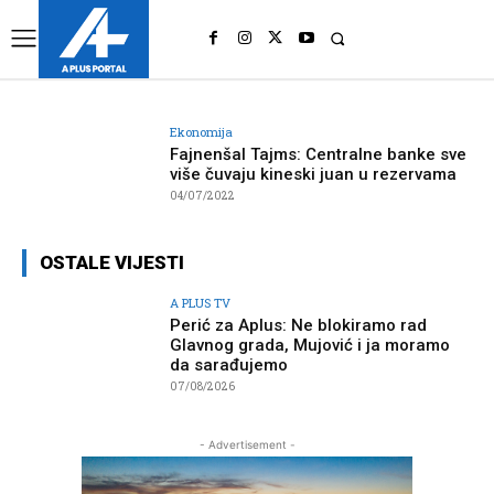
UK
LONDON NEWS
Ekonomija
Fajnenšal Tajms: Centralne banke sve
više čuvaju kineski juan u rezervama
04/07/2022
OSTALE VIJESTI
A PLUS TV
Perić za Aplus: Ne blokiramo rad
Glavnog grada, Mujović i ja moramo
da sarađujemo
07/08/2026
- Advertisement -