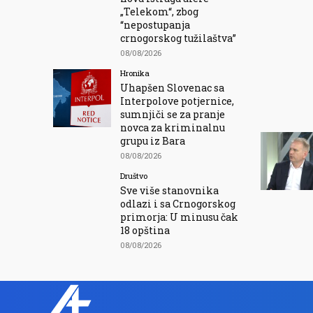
„Telekom“, zbog
“nepostupanja
crnogorskog tužilaštva”
08/08/2026
Hronika
Uhapšen Slovenac sa
Interpolove potjernice,
sumnjiči se za pranje
novca za kriminalnu
grupu iz Bara
08/08/2026
Društvo
Sve više stanovnika
odlazi i sa Crnogorskog
primorja: U minusu čak
18 opština
08/08/2026