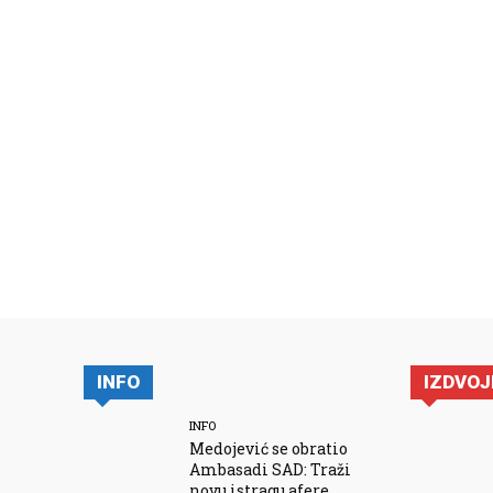
INFO
IZDVO
INFO
Medojević se obratio
Ambasadi SAD: Traži
novu istragu afere