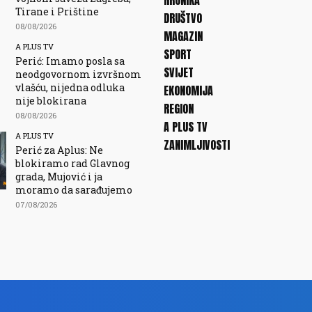
HRONIKA
Tirane i Prištine
DRUŠTVO
08/08/2026
MAGAZIN
A PLUS TV
SPORT
Perić: Imamo posla sa
SVIJET
neodgovornom izvršnom
vlašću, nijedna odluka
EKONOMIJA
nije blokirana
REGION
08/08/2026
A PLUS TV
A PLUS TV
ZANIMLJIVOSTI
Perić za Aplus: Ne
blokiramo rad Glavnog
grada, Mujović i ja
moramo da sarađujemo
07/08/2026