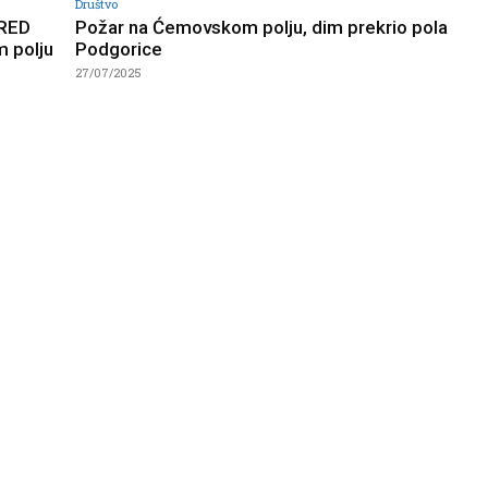
Društvo
RED
Požar na Ćemovskom polju, dim prekrio pola
 polju
Podgorice
27/07/2025