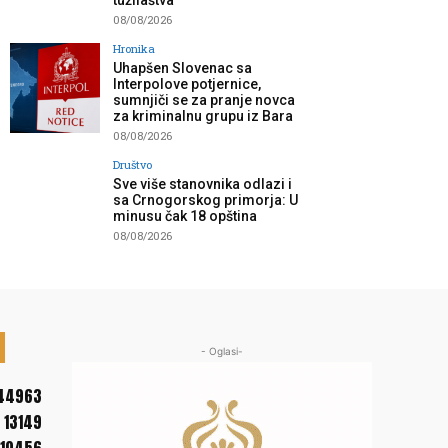
tužilaštva”
08/08/2026
Hronika
Uhapšen Slovenac sa
Interpolove potjernice,
sumnjiči se za pranje novca
za kriminalnu grupu iz Bara
08/08/2026
Društvo
Sve više stanovnika odlazi i
sa Crnogorskog primorja: U
minusu čak 18 opština
08/08/2026
- Oglasi-
44963
13149