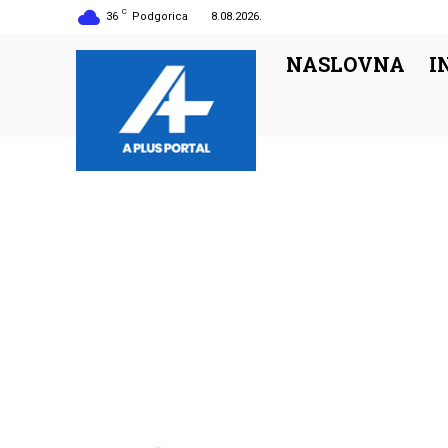
C
36
Podgorica
8.08.2026.
NASLOVNA
I