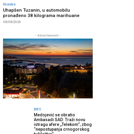
Hronika
Uhapšen Tuzanin, u automobilu
pronađeno 38 kilograma marihuane
08/08/2026
- Advertisement -
INFO
Medojević se obratio
Ambasadi SAD: Traži novu
istragu afere „Telekom“, zbog
“nepostupanja crnogorskog