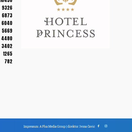
10456
9326
6873
6040
5669
4480
3402
1265
782
Impressum: A Plus Media Group | direktor: Ivona Čavić