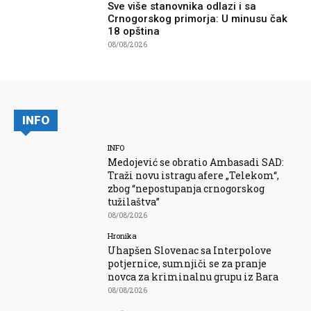
Sve više stanovnika odlazi i sa
Crnogorskog primorja: U minusu čak
18 opština
08/08/2026
INFO
INFO
Medojević se obratio Ambasadi SAD:
Traži novu istragu afere „Telekom“,
zbog “nepostupanja crnogorskog
tužilaštva”
08/08/2026
Hronika
Uhapšen Slovenac sa Interpolove
potjernice, sumnjiči se za pranje
novca za kriminalnu grupu iz Bara
08/08/2026