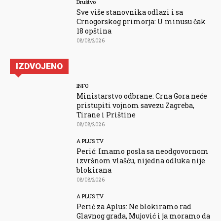
Društvo
Sve više stanovnika odlazi i sa
Crnogorskog primorja: U minusu čak
18 opština
08/08/2026
IZDVOJENO
INFO
Ministarstvo odbrane: Crna Gora neće
pristupiti vojnom savezu Zagreba,
Tirane i Prištine
08/08/2026
A PLUS TV
Perić: Imamo posla sa neodgovornom
izvršnom vlašću, nijedna odluka nije
blokirana
08/08/2026
A PLUS TV
Perić za Aplus: Ne blokiramo rad
Glavnog grada, Mujović i ja moramo da