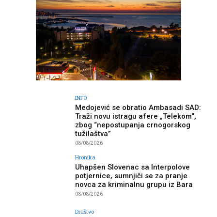
INFO
Medojević se obratio Ambasadi SAD:
Traži novu istragu afere „Telekom“,
zbog “nepostupanja crnogorskog
tužilaštva”
08/08/2026
Hronika
Uhapšen Slovenac sa Interpolove
potjernice, sumnjiči se za pranje
novca za kriminalnu grupu iz Bara
08/08/2026
Društvo