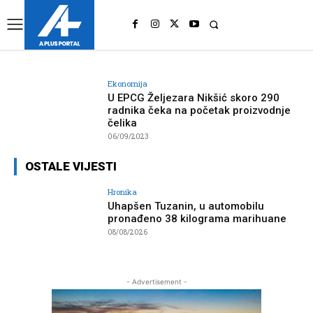
UK
LONDON NEWS
Ekonomija
U EPCG Željezara Nikšić skoro 290
radnika čeka na početak proizvodnje
čelika
06/09/2023
OSTALE VIJESTI
Hronika
Uhapšen Tuzanin, u automobilu
pronađeno 38 kilograma marihuane
08/08/2026
- Advertisement -