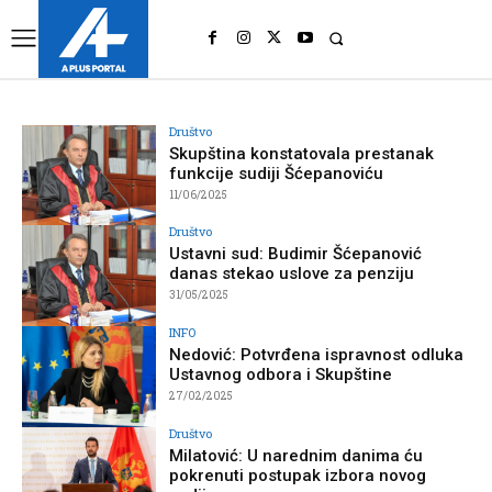
UK
LONDON NEWS
Društvo
Skupština konstatovala prestanak
funkcije sudiji Šćepanoviću
11/06/2025
Društvo
Ustavni sud: Budimir Šćepanović
danas stekao uslove za penziju
31/05/2025
INFO
Nedović: Potvrđena ispravnost odluka
Ustavnog odbora i Skupštine
27/02/2025
Društvo
Milatović: U narednim danima ću
pokrenuti postupak izbora novog