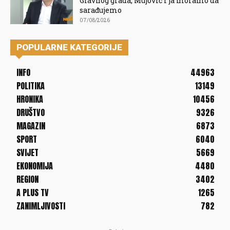
Glavnog grada, Mujović i ja moramo da
sarađujemo
07/08/2026
POPULARNE KATEGORIJE
INFO
44963
POLITIKA
13149
HRONIKA
10456
DRUŠTVO
9326
MAGAZIN
6873
SPORT
6040
SVIJET
5669
EKONOMIJA
4480
REGION
3402
A PLUS TV
1265
ZANIMLJIVOSTI
782