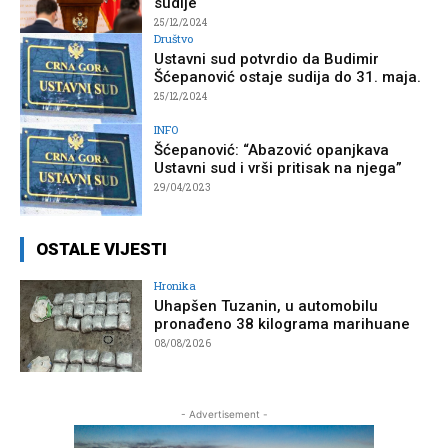
sudije
25/12/2024
Društvo
Ustavni sud potvrdio da Budimir
Šćepanović ostaje sudija do 31. maja.
25/12/2024
INFO
Šćepanović: “Abazović opanjkava
Ustavni sud i vrši pritisak na njega”
29/04/2023
OSTALE VIJESTI
Hronika
Uhapšen Tuzanin, u automobilu
pronađeno 38 kilograma marihuane
08/08/2026
- Advertisement -