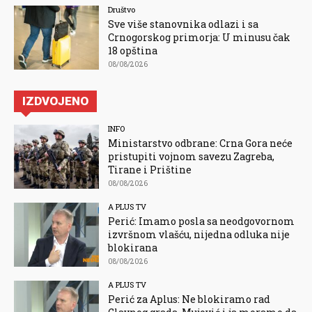
Društvo
Sve više stanovnika odlazi i sa
Crnogorskog primorja: U minusu čak
18 opština
08/08/2026
IZDVOJENO
INFO
Ministarstvo odbrane: Crna Gora neće
pristupiti vojnom savezu Zagreba,
Tirane i Prištine
08/08/2026
A PLUS TV
Perić: Imamo posla sa neodgovornom
izvršnom vlašću, nijedna odluka nije
blokirana
08/08/2026
A PLUS TV
Perić za Aplus: Ne blokiramo rad