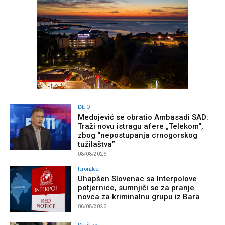
INFO
Medojević se obratio Ambasadi SAD:
Traži novu istragu afere „Telekom“,
zbog “nepostupanja crnogorskog
tužilaštva”
08/08/2026
Hronika
Uhapšen Slovenac sa Interpolove
potjernice, sumnjiči se za pranje
novca za kriminalnu grupu iz Bara
08/08/2026
Društvo