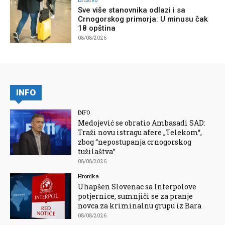
Sve više stanovnika odlazi i sa
Crnogorskog primorja: U minusu čak
18 opština
08/08/2026
INFO
INFO
Medojević se obratio Ambasadi SAD:
Traži novu istragu afere „Telekom“,
zbog “nepostupanja crnogorskog
tužilaštva”
08/08/2026
Hronika
Uhapšen Slovenac sa Interpolove
potjernice, sumnjiči se za pranje
novca za kriminalnu grupu iz Bara
08/08/2026