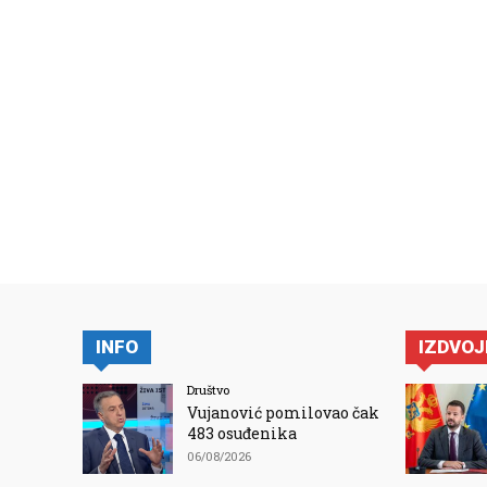
INFO
IZDVO
Društvo
Vujanović pomilovao čak
483 osuđenika
06/08/2026