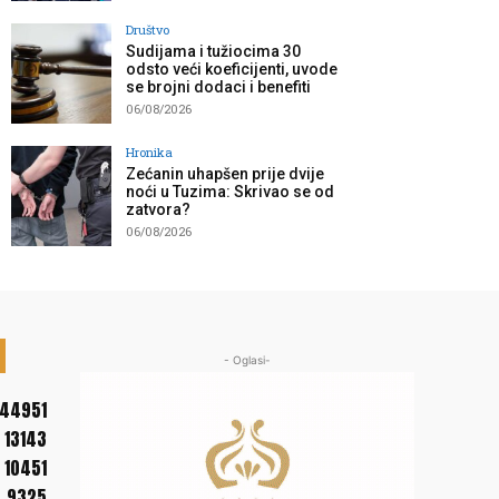
Društvo
Sudijama i tužiocima 30
odsto veći koeficijenti, uvode
se brojni dodaci i benefiti
06/08/2026
Hronika
Zećanin uhapšen prije dvije
noći u Tuzima: Skrivao se od
zatvora?
06/08/2026
- Oglasi-
44951
13143
10451
9325