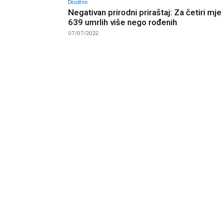
Društvo
Negativan prirodni priraštaj: Za četiri m
639 umrlih više nego rođenih
07/07/2022