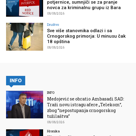
potjernice, sumnjiči se za pranje
novca za kriminalnu grupu iz Bara
08/08/2026
Društvo
Sve više stanovnika odlazi i sa
Crnogorskog primorja: U minusu čak
18 opština
08/08/2026
INFO
INFO
Medojević se obratio Ambasadi SAD:
Traži novu istragu afere „Telekom“,
zbog “nepostupanja crnogorskog
tužilaštva”
08/08/2026
Hronika