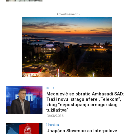
- Advertisement -
INFO
Medojević se obratio Ambasadi SAD:
Traži novu istragu afere „Telekom“,
zbog “nepostupanja crnogorskog
tužilaštva”
08/08/2026
Hronika
Uhapšen Slovenac sa Interpolove