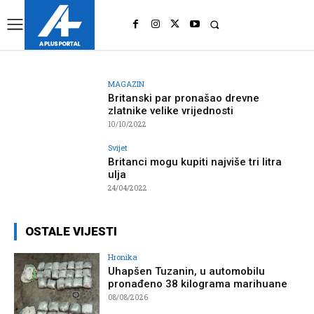
UK
LONDON NEWS
MAGAZIN
Britanski par pronašao drevne
zlatnike velike vrijednosti
10/10/2022
Svijet
Britanci mogu kupiti najviše tri litra
ulja
24/04/2022
OSTALE VIJESTI
Hronika
Uhapšen Tuzanin, u automobilu
pronađeno 38 kilograma marihuane
08/08/2026