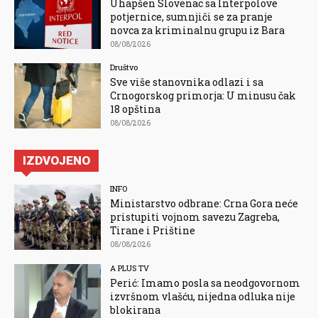
Uhapšen Slovenac sa Interpolove
potjernice, sumnjiči se za pranje
novca za kriminalnu grupu iz Bara
08/08/2026
Društvo
Sve više stanovnika odlazi i sa
Crnogorskog primorja: U minusu čak
18 opština
08/08/2026
IZDVOJENO
INFO
Ministarstvo odbrane: Crna Gora neće
pristupiti vojnom savezu Zagreba,
Tirane i Prištine
08/08/2026
A PLUS TV
Perić: Imamo posla sa neodgovornom
izvršnom vlašću, nijedna odluka nije
blokirana