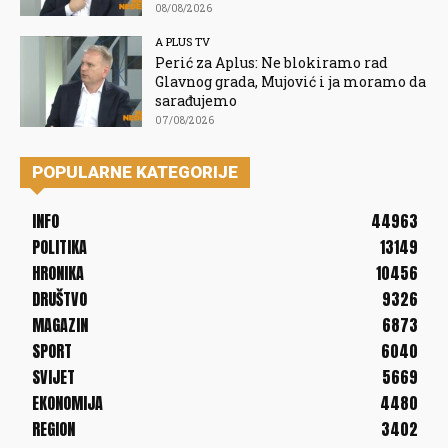
08/08/2026
A PLUS TV
Perić za Aplus: Ne blokiramo rad
Glavnog grada, Mujović i ja moramo da
sarađujemo
07/08/2026
POPULARNE KATEGORIJE
INFO
44963
POLITIKA
13149
HRONIKA
10456
DRUŠTVO
9326
MAGAZIN
6873
SPORT
6040
SVIJET
5669
EKONOMIJA
4480
REGION
3402