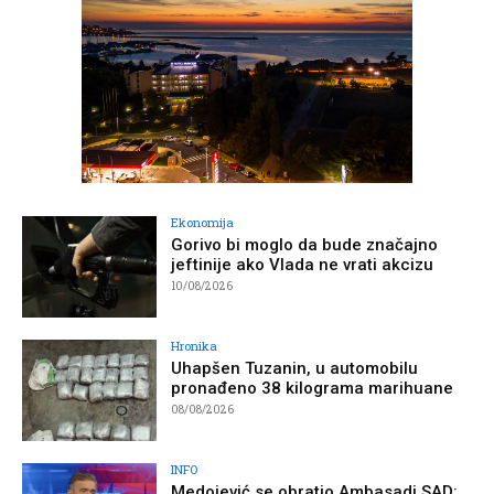
Ekonomija
Gorivo bi moglo da bude značajno
jeftinije ako Vlada ne vrati akcizu
10/08/2026
Hronika
Uhapšen Tuzanin, u automobilu
pronađeno 38 kilograma marihuane
08/08/2026
INFO
Medojević se obratio Ambasadi SAD: