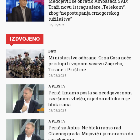
Medojević se obratio Ambasadi SAD:
Traži novu istragu afere „Telekom“,
zbog “nepostupanja crnogorskog
tužilaštva”
08/08/2026
IZDVOJENO
INFO
Ministarstvo odbrane: Crna Gora neće
pristupiti vojnom savezu Zagreba,
Tirane i Prištine
08/08/2026
A PLUS TV
Perić: Imamo posla sa neodgovornom
izvršnom vlašću, nijedna odluka nije
blokirana
08/08/2026
A PLUS TV
Perić za Aplus: Ne blokiramo rad
Glavnog grada, Mujović i ja moramo da
sarađujemo