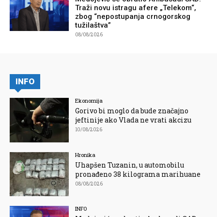
Traži novu istragu afere „Telekom“,
zbog “nepostupanja crnogorskog
tužilaštva”
08/08/2026
INFO
Ekonomija
Gorivo bi moglo da bude značajno
jeftinije ako Vlada ne vrati akcizu
10/08/2026
Hronika
Uhapšen Tuzanin, u automobilu
pronađeno 38 kilograma marihuane
08/08/2026
INFO