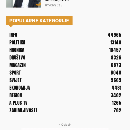
07/08/2026
POPULARNE KATEGORIJE
INFO
44965
POLITIKA
13149
HRONIKA
10457
DRUŠTVO
9326
MAGAZIN
6873
SPORT
6040
SVIJET
5669
EKONOMIJA
4481
REGION
3402
A PLUS TV
1265
ZANIMLJIVOSTI
782
- Oglasi-