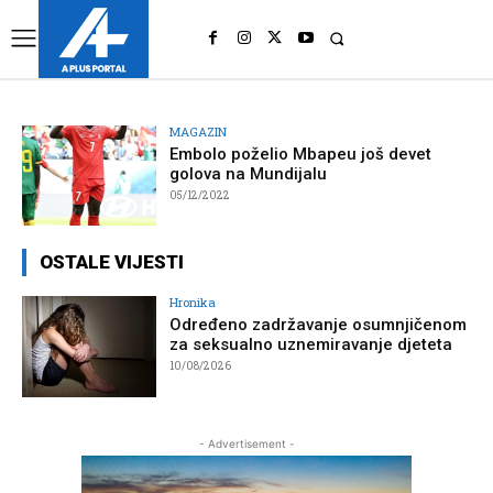
UK
LONDON NEWS
MAGAZIN
Embolo poželio Mbapeu još devet
golova na Mundijalu
05/12/2022
OSTALE VIJESTI
Hronika
Određeno zadržavanje osumnjičenom
za seksualno uznemiravanje djeteta
10/08/2026
- Advertisement -