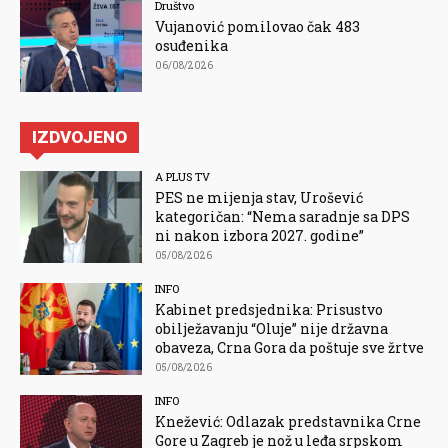
Društvo
Vujanović pomilovao čak 483
osuđenika
06/08/2026
IZDVOJENO
A PLUS TV
PES ne mijenja stav, Urošević
kategoričan: “Nema saradnje sa DPS
ni nakon izbora 2027. godine”
05/08/2026
INFO
Kabinet predsjednika: Prisustvo
obilježavanju “Oluje” nije državna
obaveza, Crna Gora da poštuje sve žrtve
05/08/2026
INFO
Knežević: Odlazak predstavnika Crne
Gore u Zagreb je nož u leđa srpskom