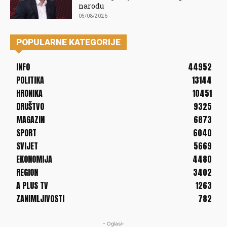
narodu
05/08/2026
POPULARNE KATEGORIJE
INFO
44952
POLITIKA
13144
HRONIKA
10451
DRUŠTVO
9325
MAGAZIN
6873
SPORT
6040
SVIJET
5669
EKONOMIJA
4480
REGION
3402
A PLUS TV
1263
ZANIMLJIVOSTI
782
- Oglasi-