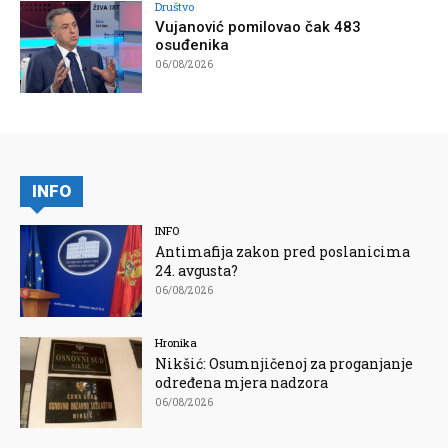
Društvo
Vujanović pomilovao čak 483
osuđenika
06/08/2026
INFO
INFO
Antimafija zakon pred poslanicima
24. avgusta?
06/08/2026
Hronika
Nikšić: Osumnjičenoj za proganjanje
određena mjera nadzora
06/08/2026