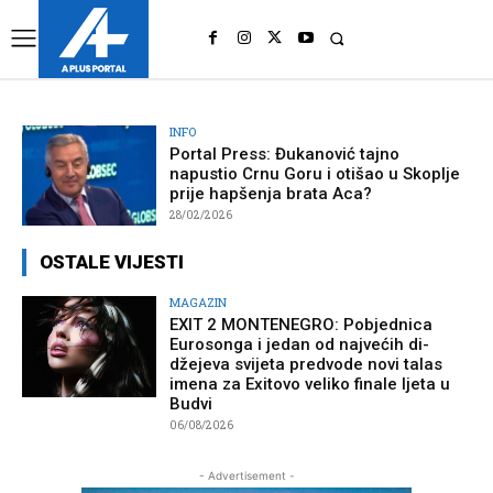
UK
LONDON NEWS
INFO
Portal Press: Đukanović tajno
napustio Crnu Goru i otišao u Skoplje
prije hapšenja brata Aca?
28/02/2026
OSTALE VIJESTI
MAGAZIN
EXIT 2 MONTENEGRO: Pobjednica
Eurosonga i jedan od najvećih di-
džejeva svijeta predvode novi talas
imena za Exitovo veliko finale ljeta u
Budvi
06/08/2026
- Advertisement -