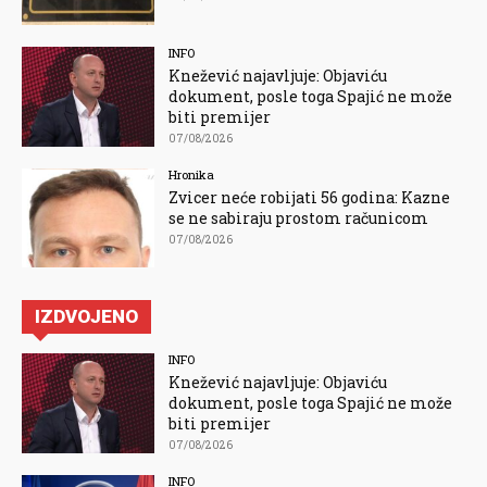
INFO
Knežević najavljuje: Objaviću
dokument, posle toga Spajić ne može
biti premijer
07/08/2026
Hronika
Zvicer neće robijati 56 godina: Kazne
se ne sabiraju prostom računicom
07/08/2026
IZDVOJENO
INFO
Knežević najavljuje: Objaviću
dokument, posle toga Spajić ne može
biti premijer
07/08/2026
INFO