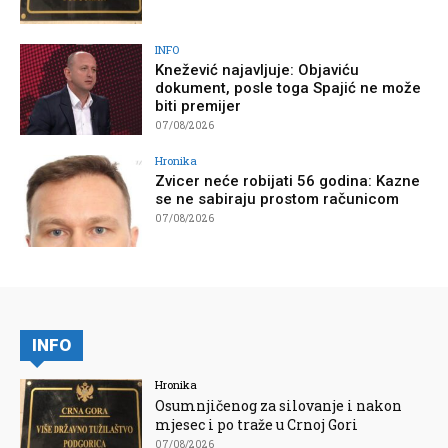
INFO
Knežević najavljuje: Objaviću
dokument, posle toga Spajić ne može
biti premijer
07/08/2026
Hronika
Zvicer neće robijati 56 godina: Kazne
se ne sabiraju prostom računicom
07/08/2026
INFO
Hronika
Osumnjičenog za silovanje i nakon
mjesec i po traže u Crnoj Gori
07/08/2026