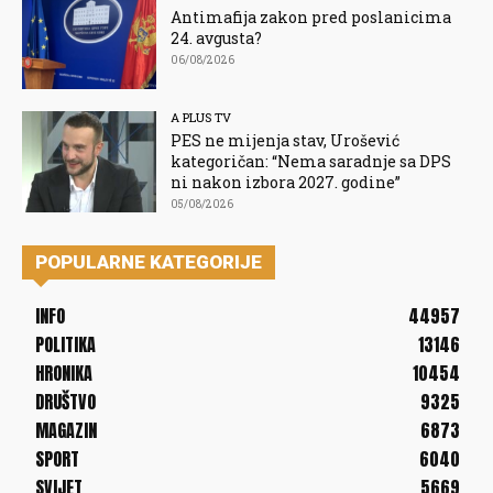
Antimafija zakon pred poslanicima
24. avgusta?
06/08/2026
A PLUS TV
PES ne mijenja stav, Urošević
kategoričan: “Nema saradnje sa DPS
ni nakon izbora 2027. godine”
05/08/2026
POPULARNE KATEGORIJE
INFO
44957
POLITIKA
13146
HRONIKA
10454
DRUŠTVO
9325
MAGAZIN
6873
SPORT
6040
SVIJET
5669