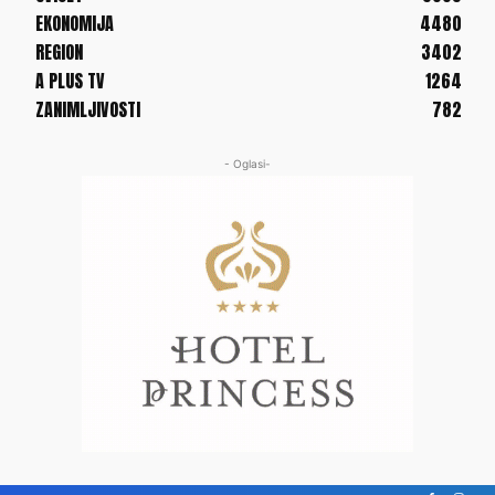
EKONOMIJA
4480
REGION
3402
A PLUS TV
1264
ZANIMLJIVOSTI
782
- Oglasi-