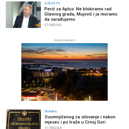
A PLUS TV
Perić za Aplus: Ne blokiramo rad
Glavnog grada, Mujović i ja moramo
da sarađujemo
07/08/2026
- Advertisement -
Hronika
Osumnjičenog za silovanje i nakon
mjesec i po traže u Crnoj Gori
07/08/2026