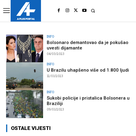
UK
LONDON NEWS
INFO
Bolsonaro demantovao da je pokušao
uvesti dijamante
04/03/2023
INFO
U Brazilu uhapšeno više od 1.800 ljudi
12/01/2023
INFO
Sukobi policije i pristalica Bolsonera u
Braziliji
09/01/2023
OSTALE VIJESTI