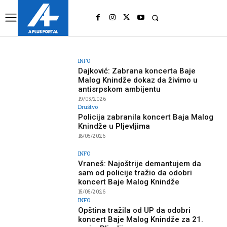
UK
LONDON NEWS
INFO
Dajković: Zabrana koncerta Baje
Malog Knindže dokaz da živimo u
antisrpskom ambijentu
19/05/2026
Društvo
Policija zabranila koncert Baja Malog
Knindže u Pljevljima
18/05/2026
INFO
Vraneš: Najoštrije demantujem da
sam od policije tražio da odobri
koncert Baje Malog Knindže
15/05/2026
INFO
Opština tražila od UP da odobri
koncert Baje Malog Knindže za 21.