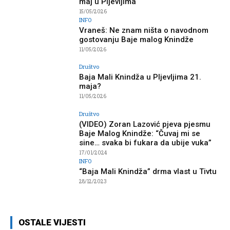
maj u Pljevljima
15/05/2026
INFO
Vraneš: Ne znam ništa o navodnom
gostovanju Baje malog Knindže
11/05/2026
Društvo
Baja Mali Knindža u Pljevljima 21.
maja?
11/05/2026
Društvo
(VIDEO) Zoran Lazović pjeva pjesmu
Baje Malog Knindže: “Čuvaj mi se
sine… svaka bi fukara da ubije vuka”
17/01/2024
INFO
“Baja Mali Knindža” drma vlast u Tivtu
28/12/2023
OSTALE VIJESTI