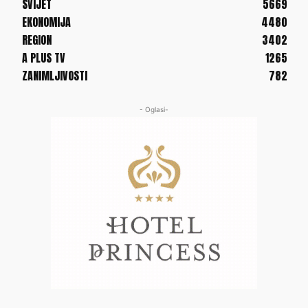
SVIJET
5669
EKONOMIJA
4480
REGION
3402
A PLUS TV
1265
ZANIMLJIVOSTI
782
- Oglasi-