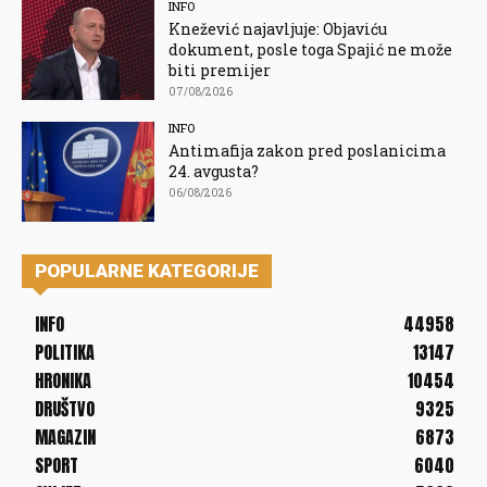
INFO
Knežević najavljuje: Objaviću
dokument, posle toga Spajić ne može
biti premijer
07/08/2026
INFO
Antimafija zakon pred poslanicima
24. avgusta?
06/08/2026
POPULARNE KATEGORIJE
INFO
44958
POLITIKA
13147
HRONIKA
10454
DRUŠTVO
9325
MAGAZIN
6873
SPORT
6040