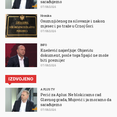
sarađujemo
07/08/2026
Hronika
Osumnjičenog za silovanje i nakon
mjesec i po traže u Crnoj Gori
07/08/2026
INFO
Knežević najavljuje: Objaviću
dokument, posle toga Spajić ne može
biti premijer
07/08/2026
IZDVOJENO
A PLUS TV
Perić za Aplus: Ne blokiramo rad
Glavnog grada, Mujović i ja moramo da
sarađujemo
07/08/2026