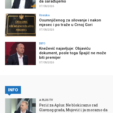
da sarađujemo
07/08/2026
Hronika
Osumnjičenog za silovanje i nakon
mjesec i po traže u Crnoj Gori
07/08/2026
INFO
Knežević najavljuje: Objaviću
dokument, posle toga Spajić ne može
biti premijer
07/08/2026
INFO
A PLUS TV
Perić za Aplus: Ne blokiramo rad
Glavnog grada, Mujović i ja moramo da