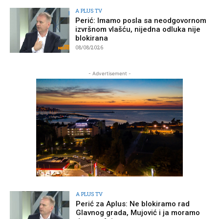
A PLUS TV
Perić: Imamo posla sa neodgovornom
izvršnom vlašću, nijedna odluka nije
blokirana
08/08/2026
- Advertisement -
A PLUS TV
Perić za Aplus: Ne blokiramo rad
Glavnog grada, Mujović i ja moramo