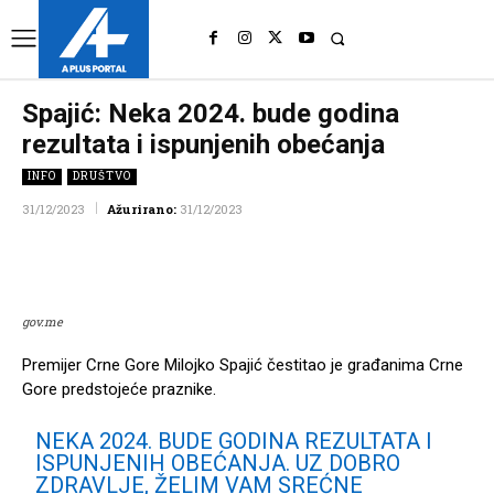
UK
LONDON NEWS
Spajić: Neka 2024. bude godina
rezultata i ispunjenih obećanja
INFO
DRUŠTVO
31/12/2023
Ažurirano:
31/12/2023
Facebook
Twitter
Pinterest
Wh
gov.me
Premijer Crne Gore Milojko Spajić čestitao je građanima Crne
Gore predstojeće praznike.
NEKA 2024. BUDE GODINA REZULTATA I
ISPUNJENIH OBEĆANJA. UZ DOBRO
ZDRAVLJE, ŽELIM VAM SREĆNE