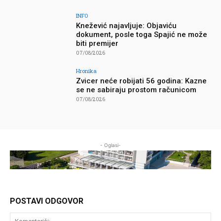
INFO
Knežević najavljuje: Objaviću
dokument, posle toga Spajić ne može
biti premijer
07/08/2026
Hronika
Zvicer neće robijati 56 godina: Kazne
se ne sabiraju prostom računicom
07/08/2026
- Oglasi-
POSTAVI ODGOVOR