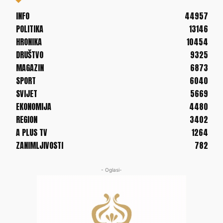
INFO
44957
POLITIKA
13146
HRONIKA
10454
DRUŠTVO
9325
MAGAZIN
6873
SPORT
6040
SVIJET
5669
EKONOMIJA
4480
REGION
3402
A PLUS TV
1264
ZANIMLJIVOSTI
782
- Oglasi-