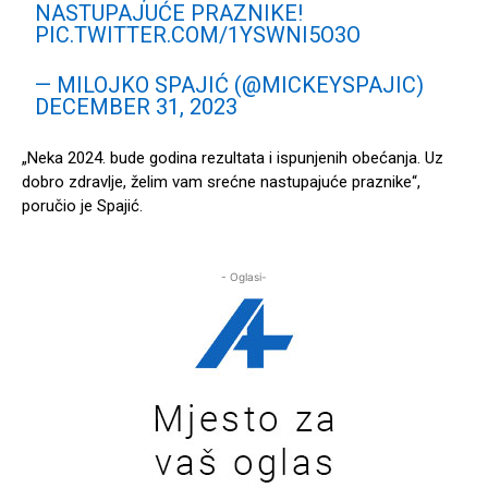
NASTUPAJUĆE PRAZNIKE!
PIC.TWITTER.COM/1YSWNI5O3O
— MILOJKO SPAJIĆ (@MICKEYSPAJIC)
DECEMBER 31, 2023
„Neka 2024. bude godina rezultata i ispunjenih obećanja. Uz
dobro zdravlje, želim vam srećne nastupajuće praznike“,
poručio je Spajić.
- Oglasi-