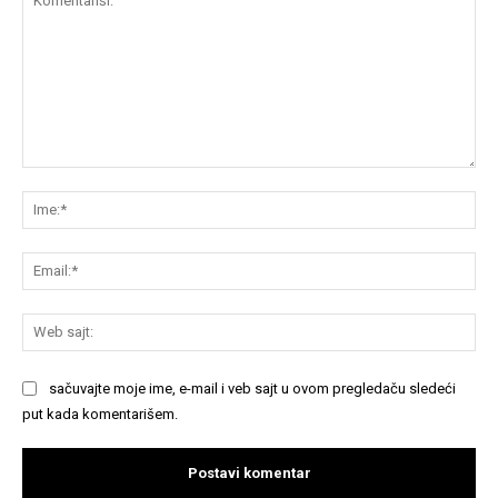
Komentariši:
Im
Em
We
saj
sačuvajte moje ime, e-mail i veb sajt u ovom pregledaču sledeći
put kada komentarišem.