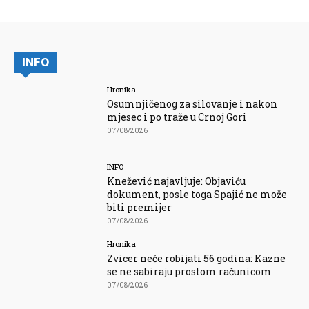
INFO
Hronika
Osumnjičenog za silovanje i nakon
mjesec i po traže u Crnoj Gori
07/08/2026
INFO
Knežević najavljuje: Objaviću
dokument, posle toga Spajić ne može
biti premijer
07/08/2026
Hronika
Zvicer neće robijati 56 godina: Kazne
se ne sabiraju prostom računicom
07/08/2026