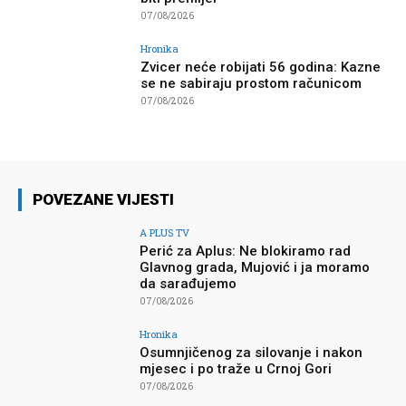
07/08/2026
Hronika
Zvicer neće robijati 56 godina: Kazne
se ne sabiraju prostom računicom
07/08/2026
POVEZANE VIJESTI
A PLUS TV
Perić za Aplus: Ne blokiramo rad
Glavnog grada, Mujović i ja moramo
da sarađujemo
07/08/2026
Hronika
Osumnjičenog za silovanje i nakon
mjesec i po traže u Crnoj Gori
07/08/2026