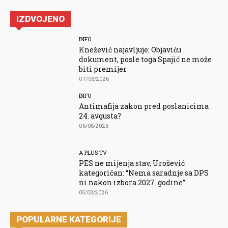
IZDVOJENO
INFO
Knežević najavljuje: Objaviću
dokument, posle toga Spajić ne može
biti premijer
07/08/2026
INFO
Antimafija zakon pred poslanicima
24. avgusta?
06/08/2026
A PLUS TV
PES ne mijenja stav, Urošević
kategoričan: “Nema saradnje sa DPS
ni nakon izbora 2027. godine”
05/08/2026
POPULARNE KATEGORIJE