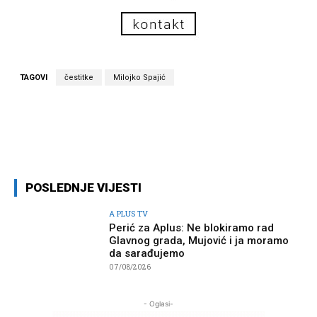
TAGOVI
čestitke
Milojko Spajić
Facebook
Twitter
Pinterest
Wh
POSLEDNJE VIJESTI
A PLUS TV
Perić za Aplus: Ne blokiramo rad
Glavnog grada, Mujović i ja moramo
da sarađujemo
07/08/2026
- Oglasi-