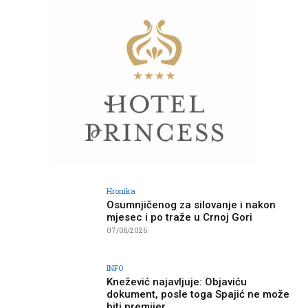
Hronika
Osumnjičenog za silovanje i nakon
mjesec i po traže u Crnoj Gori
07/08/2026
INFO
Knežević najavljuje: Objaviću
dokument, posle toga Spajić ne može
biti premijer