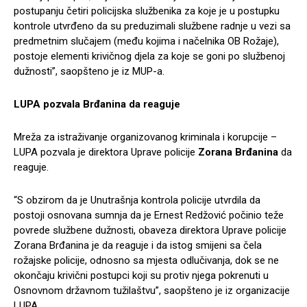
postupanju četiri policijska službenika za koje je u postupku
kontrole utvrđeno da su preduzimali službene radnje u vezi sa
predmetnim slučajem (među kojima i načelnika OB Rožaje),
postoje elementi krivičnog djela za koje se goni po službenoj
dužnosti”, saopšteno je iz MUP-a.
LUPA pozvala Brđanina da reaguje
Mreža za istraživanje organizovanog kriminala i korupcije –
LUPA pozvala je direktora Uprave policije
Zorana Brđanina
da
reaguje.
“S obzirom da je Unutrašnja kontrola policije utvrdila da
postoji osnovana sumnja da je Ernest Redžović počinio teže
povrede službene dužnosti, obaveza direktora Uprave policije
Zorana Brđanina je da reaguje i da istog smijeni sa čela
rožajske policije, odnosno sa mjesta odlučivanja, dok se ne
okončaju krivični postupci koji su protiv njega pokrenuti u
Osnovnom državnom tužilaštvu”, saopšteno je iz organizacije
LUPA.