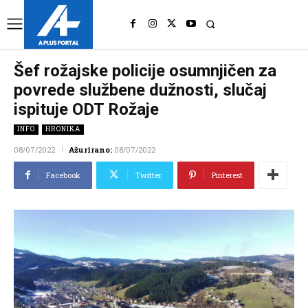
UK
LONDON NEWS
Šef rožajske policije osumnjičen za
povrede službene dužnosti, slučaj
ispituje ODT Rožaje
INFO
HRONIKA
08/07/2022
Ažurirano:
08/07/2022
Facebook
Twitter
Pinterest