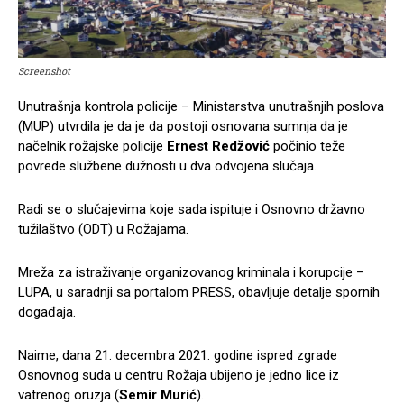
Screenshot
Unutrašnja kontrola policije – Ministarstva unutrašnjih poslova
(MUP) utvrdila je da je da postoji osnovana sumnja da je
načelnik rožajske policije
Ernest Redžović
počinio teže
povrede službene dužnosti u dva odvojena slučaja.
Radi se o slučajevima koje sada ispituje i Osnovno državno
tužilaštvo (ODT) u Rožajama.
Mreža za istraživanje organizovanog kriminala i korupcije –
LUPA, u saradnji sa portalom PRESS, obavljuje detalje spornih
događaja.
Naime, dana 21. decembra 2021. godine ispred zgrade
Osnovnog suda u centru Rožaja ubijeno je jedno lice iz
vatrenog oruzja (
Semir Murić
).