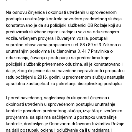
Na osnovu činjenica i okolnosti utvrđenih u sprovedenom
postupku unutrašnje kontrole povodom predmetnog slučaja,
konstatovano je da su policijski službenici OB Rožaje koji su
preduzimali službene mjere i radnje u vezi sa oduzimanjem
vozila, vršenjem provjera i čuvanjem vozila, postupali
suprotno obavezama propisanim u čl. 88 i 89 st.3 Zakona o
unutrašnjim poslovima i u članovima 3, 4 i 7 Pravilnika o
oduzimanju, čuvanju i postupanju sa predmetima koje
policijski službenik privremeno oduzima, ali je konstatovano i
da je, zbog činjenice da su navedene nepravilnosti i propusti u
radu počinjeni u 2016. godini, u predmetnom slučaju nastupila
apsolutna zastarjelost za pokretanje disciplinskog postupka.
I pored navedenog, sagledavajući ukupnost činjenica i
okolnosti utvrđenih u sprovedenom postupku unutrašnje
kontrole povodom predmetnog slučaja, izvještaj o izvršenim
provjerama, sa spisima sačinjenim u postupku unutrašnje
kontrole, dostavljen je Osnovnom državnom tužilaštvu Rožaje
na dalji postupak, ocjenu i odlučivanje da li u radnjama i