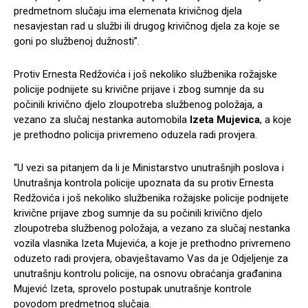
predmetnom slučaju ima elemenata krivičnog djela
nesavjestan rad u službi ili drugog krivičnog djela za koje se
goni po službenoj dužnosti”.
Protiv Ernesta Redžovića i još nekoliko službenika rožajske
policije podnijete su krivične prijave i zbog sumnje da su
počinili krivično djelo zloupotreba službenog položaja, a
vezano za slučaj nestanka automobila
Izeta Mujevica
, a koje
je prethodno policija privremeno oduzela radi provjera.
“U vezi sa pitanjem da li je Ministarstvo unutrašnjih poslova i
Unutrašnja kontrola policije upoznata da su protiv Ernesta
Redžovića i još nekoliko službenika rožajske policije podnijete
krivične prijave zbog sumnje da su počinili krivično djelo
zloupotreba službenog položaja, a vezano za slučaj nestanka
vozila vlasnika Izeta Mujevića, a koje je prethodno privremeno
oduzeto radi provjera, obavještavamo Vas da je Odjeljenje za
unutrašnju kontrolu policije, na osnovu obraćanja građanina
Mujević Izeta, sprovelo postupak unutrašnje kontrole
povodom predmetnog slučaja.