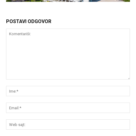
POSTAVI ODGOVOR
Komentariši:
Im
Em
We
saj