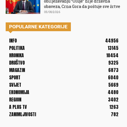
obilježavanju “Oluje” nije državna
obaveza, Crna Gora da poštuje sve žrtve
05/08/2026
POPULARNE KATEGORIJE
INFO
44956
POLITIKA
13145
HRONIKA
10454
DRUŠTVO
9325
MAGAZIN
6873
SPORT
6040
SVIJET
5669
EKONOMIJA
4480
REGION
3402
A PLUS TV
1263
ZANIMLJIVOSTI
782