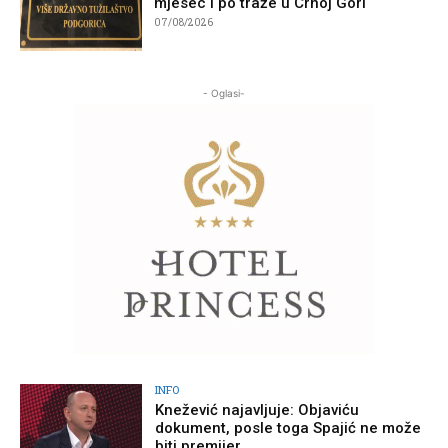
mjesec i po traže u Crnoj Gori
07/08/2026
- Oglasi-
INFO
Knežević najavljuje: Objaviću
dokument, posle toga Spajić ne može
biti premijer