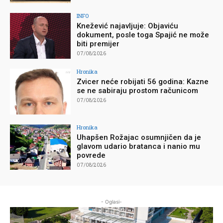
INFO
Knežević najavljuje: Objaviću
dokument, posle toga Spajić ne može
biti premijer
07/08/2026
Hronika
Zvicer neće robijati 56 godina: Kazne
se ne sabiraju prostom računicom
07/08/2026
Hronika
Uhapšen Rožajac osumnjičen da je
glavom udario bratanca i nanio mu
povrede
07/08/2026
- Oglasi-