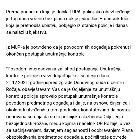
Prema podacima koje je dobila LUPA, policijsko obezbjeđenje
je tog dana vršeno bez plana dok je jedno lice – učesnik tuče,
koja je prethodila ubistvu, pobjeglo iz stanice policije i danas
se nalazi u bjekstvu.
Iz MUP-a je potvrđeno da je povodom tih događaja pokrenut i
okončan postupak unutrašnje kontrole.
“Povodom interesovanja za ishod postupanja Unutrašnje
kontrole policije u vezi događaja koji se desio dana
21.12.2021. godine ispred zgrade Osnovnog suda u centru
Rožaja, obavještavam Vas da je Odjeljenje za unutrašnju
kontrolu policije sprovelo postupak unutrašnje kontrole
povodom predmetnog događaja i da je, na osnovu činjenica i
okolnosti utvrđenih u tom postupku, konstatovano da postoji
osnovana sumnja da su tri policijska službenika Odjeljenja
bezbjednosti Rožaje, među kojima i načelnik OB Rožaje, u vezi
sa sačinjavanjem, davanjem saglasnosti i odobravanjem Plana
obezbjeđivanja predmetnog događaja, počinili teže povrede