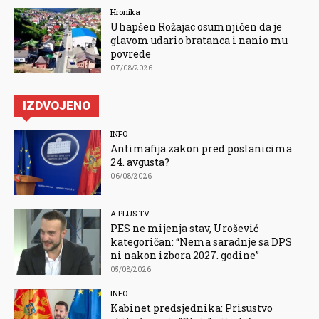
Hronika
Uhapšen Rožajac osumnjičen da je
glavom udario bratanca i nanio mu
povrede
07/08/2026
IZDVOJENO
INFO
Antimafija zakon pred poslanicima
24. avgusta?
06/08/2026
A PLUS TV
PES ne mijenja stav, Urošević
kategoričan: “Nema saradnje sa DPS
ni nakon izbora 2027. godine”
05/08/2026
INFO
Kabinet predsjednika: Prisustvo