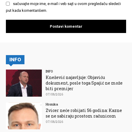
sačuvajte moje ime, e-mail i veb sajt u ovom pregledaču sledeći
put kada komentarišem.
INFO
INFO
Knežević najavljuje: Objaviću
dokument, posle toga Spajić ne može
biti premijer
07/08/2026
Hronika
Zvicer neće robijati 56 godina: Kazne
se ne sabiraju prostom računicom
07/08/2026