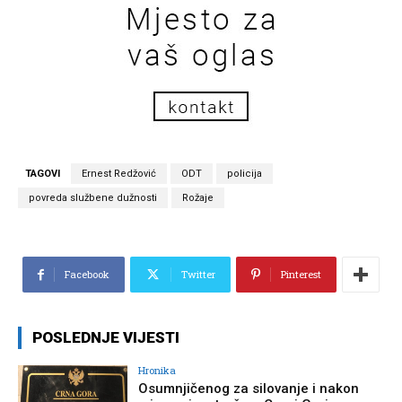
TAGOVI
Ernest Redžović
ODT
policija
povreda službene dužnosti
Rožaje
Facebook
Twitter
Pinterest
POSLEDNJE VIJESTI
Hronika
Osumnjičenog za silovanje i nakon