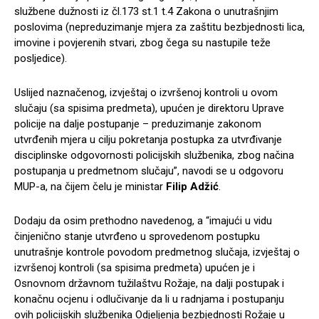
službene dužnosti iz čl.173 st.1 t.4 Zakona o unutrašnjim
poslovima (nepreduzimanje mjera za zaštitu bezbjednosti lica,
imovine i povjerenih stvari, zbog čega su nastupile teže
posljedice).
Uslijed naznačenog, izvještaj o izvršenoj kontroli u ovom
slučaju (sa spisima predmeta), upućen je direktoru Uprave
policije na dalje postupanje – preduzimanje zakonom
utvrđenih mjera u cilju pokretanja postupka za utvrđivanje
disciplinske odgovornosti policijskih službenika, zbog načina
postupanja u predmetnom slučaju”, navodi se u odgovoru
MUP-a, na čijem čelu je ministar
Filip Adžić
.
Dodaju da osim prethodno navedenog, a “imajući u vidu
činjenično stanje utvrđeno u sprovedenom postupku
unutrašnje kontrole povodom predmetnog slučaja, izvještaj o
izvršenoj kontroli (sa spisima predmeta) upućen je i
Osnovnom državnom tužilaštvu Rožaje, na dalji postupak i
konačnu ocjenu i odlučivanje da li u radnjama i postupanju
ovih policijskih službenika Odjeljenja bezbjednosti Rožaje u