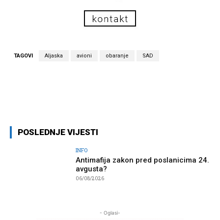
TAGOVI
Aljaska
avioni
obaranje
SAD
Facebook
Twitter
Pinterest
Wh
POSLEDNJE VIJESTI
INFO
Antimafija zakon pred poslanicima 24.
avgusta?
06/08/2026
- Oglasi-