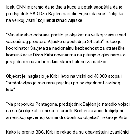
Ipak, CNN je prenio da je Bijela kuća u petak saopštila da je
predsjednik SAD Džo Bajden naredio vojsci da sruši “objekat
na velikoj visini“ koji lebdi iznad Aljaske.
“Ministarstvo odbrane pratilo je objekat na velikoj visini iznad
vazdušnog prostora Aljaske u poslednja 24 sata“, rekao je
koordinator Savjeta za nacionalnu bezbednost za strateške
komunikacije Džon Kirbi novinarima na pitanje o glasinama o
još jednom navodnom kineskom balonu za nadzor.
Objekat je, naglasio je Kirbi, letio na visini od 40.000 stopa i
“predstavljao je razumnu prijetnju po bezbjednost civilnog
leta“.
“Na preporuku Pentagona, predsjednik Bajden je naredio vojsci
da sruši objekat, i oni su to uradili. Borbeni avioni dodijeljeni
američkoj sjevernoj komandi oborili su objekat”, rekao je Kirbi.
Kako je prenio BBC, Kirbi je rekao da su obavještajni zvaničnici