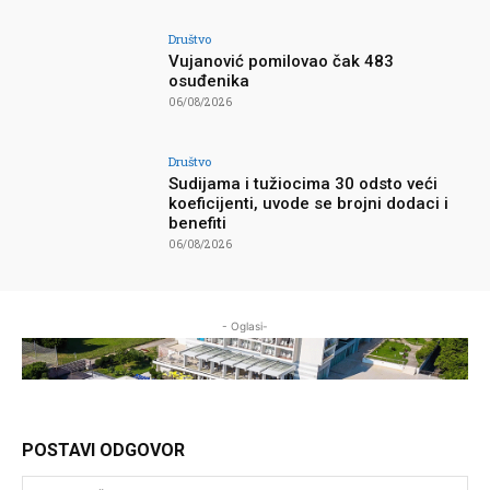
Društvo
Vujanović pomilovao čak 483
osuđenika
06/08/2026
Društvo
Sudijama i tužiocima 30 odsto veći
koeficijenti, uvode se brojni dodaci i
benefiti
06/08/2026
- Oglasi-
POSTAVI ODGOVOR