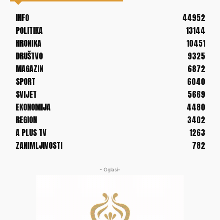
INFO
44952
POLITIKA
13144
HRONIKA
10451
DRUŠTVO
9325
MAGAZIN
6872
SPORT
6040
SVIJET
5669
EKONOMIJA
4480
REGION
3402
A PLUS TV
1263
ZANIMLJIVOSTI
782
- Oglasi-