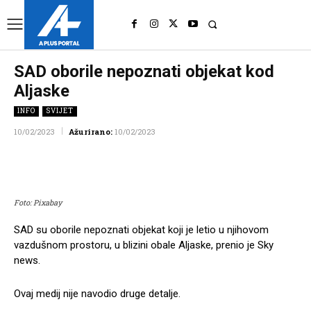
UK
LONDON NEWS
SAD oborile nepoznati objekat kod
Aljaske
INFO
SVIJET
10/02/2023
Ažurirano:
10/02/2023
Facebook
Twitter
Pinterest
Wh
Foto: Pixabay
SAD su oborile nepoznati objekat koji je letio u njihovom
vazdušnom prostoru, u blizini obale Aljaske, prenio je Sky
news.
Ovaj medij nije navodio druge detalje.