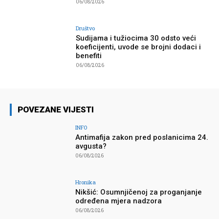
06/08/2026
Društvo
Sudijama i tužiocima 30 odsto veći
koeficijenti, uvode se brojni dodaci i
benefiti
06/08/2026
POVEZANE VIJESTI
INFO
Antimafija zakon pred poslanicima 24.
avgusta?
06/08/2026
Hronika
Nikšić: Osumnjičenoj za proganjanje
određena mjera nadzora
06/08/2026