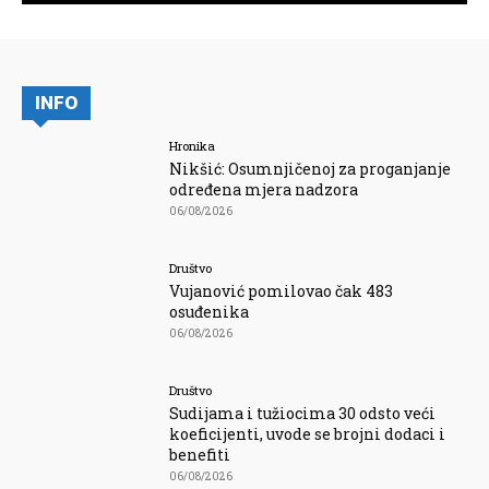
INFO
Hronika
Nikšić: Osumnjičenoj za proganjanje
određena mjera nadzora
06/08/2026
Društvo
Vujanović pomilovao čak 483
osuđenika
06/08/2026
Društvo
Sudijama i tužiocima 30 odsto veći
koeficijenti, uvode se brojni dodaci i
benefiti
06/08/2026