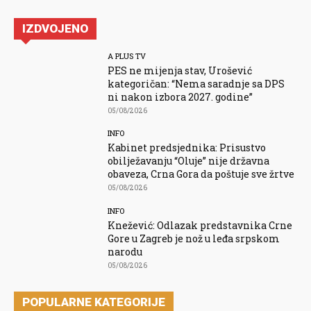
IZDVOJENO
A PLUS TV
PES ne mijenja stav, Urošević
kategoričan: “Nema saradnje sa DPS
ni nakon izbora 2027. godine”
05/08/2026
INFO
Kabinet predsjednika: Prisustvo
obilježavanju “Oluje” nije državna
obaveza, Crna Gora da poštuje sve žrtve
05/08/2026
INFO
Knežević: Odlazak predstavnika Crne
Gore u Zagreb je nož u leđa srpskom
narodu
05/08/2026
POPULARNE KATEGORIJE