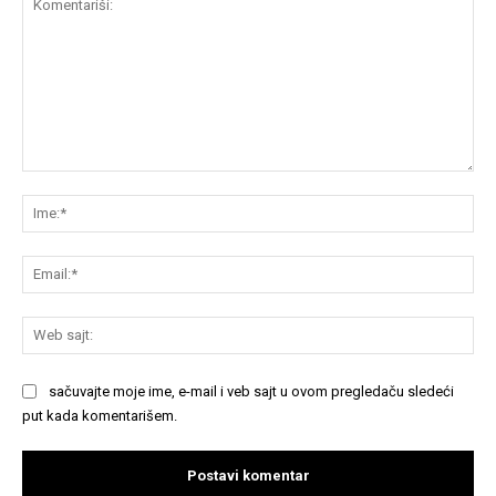
Komentariši:
Im
Em
We
saj
sačuvajte moje ime, e-mail i veb sajt u ovom pregledaču sledeći
put kada komentarišem.