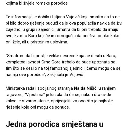
kojima bi živjele romske porodice.
Te informacije je dobila i Ljiljana Vujović koja smatra da to ne
bi bilo dobro rješenje budući da je ova populacija navikla da živi
zajedno, u grupi i zajednici. Smatra da bi oni trebalo da imaju
svoj kvart u Baru koji će im omogućiti da oni žive onako kako
oni žele, ali u pristojnim uslovima.
“Smatram da bi poslije velike nesreće koja se desila u Baru,
kompletna javnost Crne Gore trebalo da bude upoznata sa
tim što se desilo na toj famoznoj sjednici i čemu mogu da se
nadaju ove porodice”, zaključila je Vujović.
Ministarka rada i socijalnog staranja
Naida Nišić
, u ranijem
ragovoru, “Vijestima” je kazala da će se, nakon što uvide
kakvo je stvarno stanje, oprijedijeliti za ono što je najbolje
rješenje koje oni mogu da ponude.
Jedna porodica smještana u