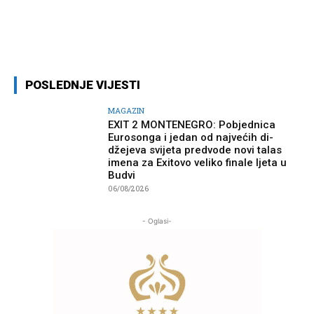
Facebook
Twitter
Pinterest
Wh
POSLEDNJE VIJESTI
MAGAZIN
EXIT 2 MONTENEGRO: Pobjednica
Eurosonga i jedan od najvećih di-
džejeva svijeta predvode novi talas
imena za Exitovo veliko finale ljeta u
Budvi
06/08/2026
- Oglasi-