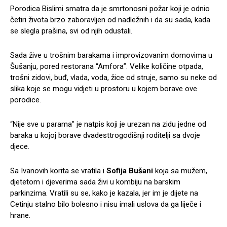
Porodica Bislimi smatra da je smrtonosni požar koji je odnio
četiri života brzo zaboravljen od nadležnih i da su sada, kada
se slegla prašina, svi od njih odustali.
Sada žive u trošnim barakama i improvizovanim domovima u
Šušanju, pored restorana “Amfora”. Velike količine otpada,
trošni zidovi, buđ, vlada, voda, žice od struje, samo su neke od
slika koje se mogu vidjeti u prostoru u kojem borave ove
porodice.
“Nije sve u parama” je natpis koji je urezan na zidu jedne od
baraka u kojoj borave dvadesttrogodišnji roditelji sa dvoje
djece.
Sa Ivanovih korita se vratila i
Sofija Bušani
koja sa mužem,
djetetom i djeverima sada živi u kombiju na barskim
parkinzima. Vratili su se, kako je kazala, jer im je dijete na
Cetinju stalno bilo bolesno i nisu imali uslova da ga liječe i
hrane.