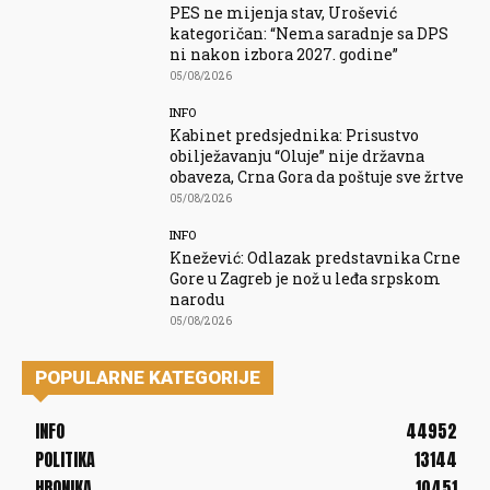
PES ne mijenja stav, Urošević
kategoričan: “Nema saradnje sa DPS
ni nakon izbora 2027. godine”
05/08/2026
INFO
Kabinet predsjednika: Prisustvo
obilježavanju “Oluje” nije državna
obaveza, Crna Gora da poštuje sve žrtve
05/08/2026
INFO
Knežević: Odlazak predstavnika Crne
Gore u Zagreb je nož u leđa srpskom
narodu
05/08/2026
POPULARNE KATEGORIJE
INFO
44952
POLITIKA
13144
HRONIKA
10451