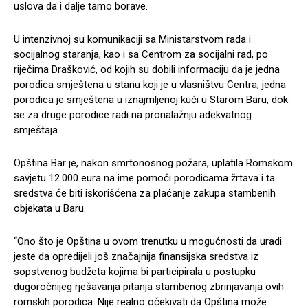
uslova da i dalje tamo borave.
U intenzivnoj su komunikaciji sa Ministarstvom rada i
socijalnog staranja, kao i sa Centrom za socijalni rad, po
riječima Drašković, od kojih su dobili informaciju da je jedna
porodica smještena u stanu koji je u vlasništvu Centra, jedna
porodica je smještena u iznajmljenoj kući u Starom Baru, dok
se za druge porodice radi na pronalažnju adekvatnog
smještaja.
Opština Bar je, nakon smrtonosnog požara, uplatila Romskom
savjetu 12.000 eura na ime pomoći porodicama žrtava i ta
sredstva će biti iskorišćena za plaćanje zakupa stambenih
objekata u Baru.
“Ono što je Opština u ovom trenutku u mogućnosti da uradi
jeste da opredijeli još značajnija finansijska sredstva iz
sopstvenog budžeta kojima bi participirala u postupku
dugoročnijeg rješavanja pitanja stambenog zbrinjavanja ovih
romskih porodica. Nije realno očekivati da Opština može