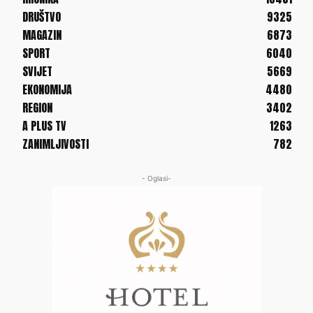
DRUŠTVO
9325
MAGAZIN
6873
SPORT
6040
SVIJET
5669
EKONOMIJA
4480
REGION
3402
A PLUS TV
1263
ZANIMLJIVOSTI
782
- Oglasi-