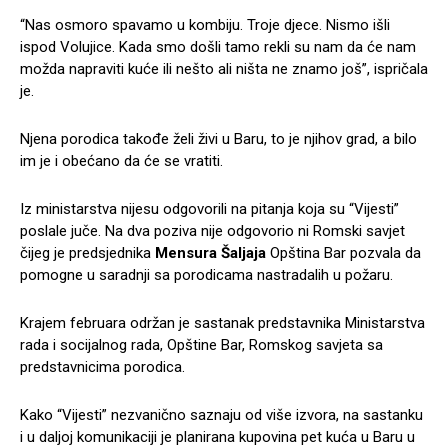
“Nas osmoro spavamo u kombiju. Troje djece. Nismo išli
ispod Volujice. Kada smo došli tamo rekli su nam da će nam
možda napraviti kuće ili nešto ali ništa ne znamo još”, ispričala
je.
Njena porodica takođe želi živi u Baru, to je njihov grad, a bilo
im je i obećano da će se vratiti.
Iz ministarstva nijesu odgovorili na pitanja koja su “Vijesti”
poslale juče. Na dva poziva nije odgovorio ni Romski savjet
čijeg je predsjednika
Mensura Šaljaja
Opština Bar pozvala da
pomogne u saradnji sa porodicama nastradalih u požaru.
Krajem februara održan je sastanak predstavnika Ministarstva
rada i socijalnog rada, Opštine Bar, Romskog savjeta sa
predstavnicima porodica.
Kako “Vijesti” nezvanično saznaju od više izvora, na sastanku
i u daljoj komunikaciji je planirana kupovina pet kuća u Baru u