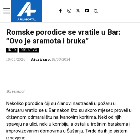
UK
LONDON NEWS
Romske porodice se vratile u Bar:
“Ovo je sramota i bruka”
INFO
DRUŠTVO
15/03/2024
Ažurirano:
15/03/2024
Facebook
Twitter
Pinterest
Wh
Screenshot
Nekoliko porodica čiji su članovi nastradali u požaru u
februaru vratilo se u Bar nakon što su skoro mjesec proveli u
državnom odmaralištu na Ivanovim koritima. Neki od njih
spavaju na ulici, neki u kombiju, a ostali u trošnim barakama i
improvizovanim domovima u Šušanju. Tvrde da ih je sistem
iznevjerio.