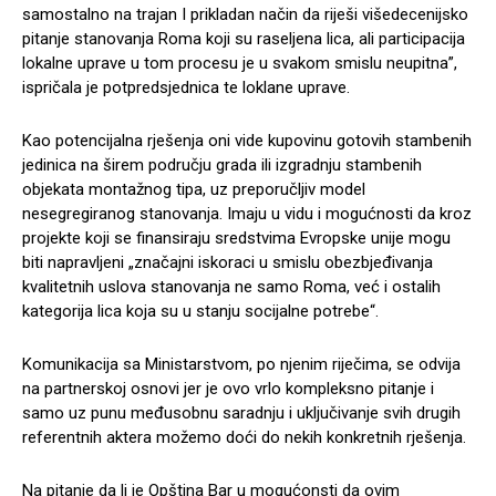
samostalno na trajan I prikladan način da riješi višedecenijsko
pitanje stanovanja Roma koji su raseljena lica, ali participacija
lokalne uprave u tom procesu je u svakom smislu neupitna”,
ispričala je potpredsjednica te loklane uprave.
Kao potencijalna rješenja oni vide kupovinu gotovih stambenih
jedinica na širem području grada ili izgradnju stambenih
objekata montažnog tipa, uz preporučljiv model
nesegregiranog stanovanja. Imaju u vidu i mogućnosti da kroz
projekte koji se finansiraju sredstvima Evropske unije mogu
biti napravljeni „značajni iskoraci u smislu obezbjeđivanja
kvalitetnih uslova stanovanja ne samo Roma, već i ostalih
kategorija lica koja su u stanju socijalne potrebe“.
Komunikacija sa Ministarstvom, po njenim riječima, se odvija
na partnerskoj osnovi jer je ovo vrlo kompleksno pitanje i
samo uz punu međusobnu saradnju i uključivanje svih drugih
referentnih aktera možemo doći do nekih konkretnih rješenja.
Na pitanje da li je Opština Bar u mogućonsti da ovim