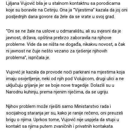
Ljiljana Vujović bila je u stalnom kontaktnu sa porodicama
koje su boravile na Cetinju. Ona ja “Vijestima” kazala da joj oni
posljednjih dana govore da žele da se vrate u svoj grad.
“Oni se ne žale na uslove u odmaralištu, ali su svjesni da je
javnost, država, opština prebrzo zaboravila na njihove
probleme. Vide da se ništa ne događa, nikakvu novost, a čak
ni javnost ne čuje nešto vezano za rješenje njihovih
problema”, ispričala je.
Vujović je kazala da provode noći parkirani na mjestima koja
imaju osvjetljenje, neki od njih pod Volujicom, drugi ulici a ne
uključuju grijanje jer se boje nove tragedije. Dolazili su u
Narodnu kuhinju, prema njenim riječima, da se ugriju.
Njihov problem može riješiti samo Ministarstvo rada i
socijalnog staranja jer su, kako je ranije rečeno, oni preuzeli
brigu o njima. Uprkos tome, Vujović nije uspjela da stupi u
kontakt sa njima putem zvaničnih i privatnih kontakata.