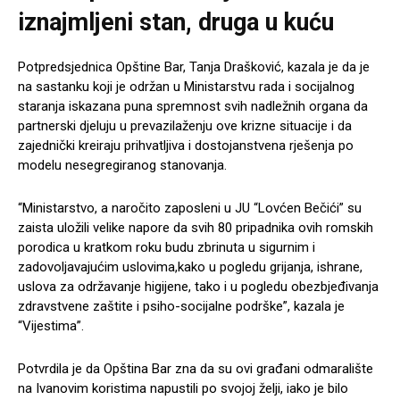
iznajmljeni stan, druga u kuću
Potpredsjednica Opštine Bar, Tanja Drašković, kazala je da je
na sastanku koji je održan u Ministarstvu rada i socijalnog
staranja iskazana puna spremnost svih nadležnih organa da
partnerski djeluju u prevazilaženju ove krizne situacije i da
zajednički kreiraju prihvatljiva i dostojanstvena rješenja po
modelu nesegregiranog stanovanja.
“Ministarstvo, a naročito zaposleni u JU “Lovćen Bečići” su
zaista uložili velike napore da svih 80 pripadnika ovih romskih
porodica u kratkom roku budu zbrinuta u sigurnim i
zadovoljavajućim uslovima,kako u pogledu grijanja, ishrane,
uslova za održavanje higijene, tako i u pogledu obezbjeđivanja
zdravstvene zaštite i psiho-socijalne podrške”, kazala je
“Vijestima”.
Potvrdila je da Opština Bar zna da su ovi građani odmaralište
na Ivanovim koristima napustili po svojoj želji, iako je bilo