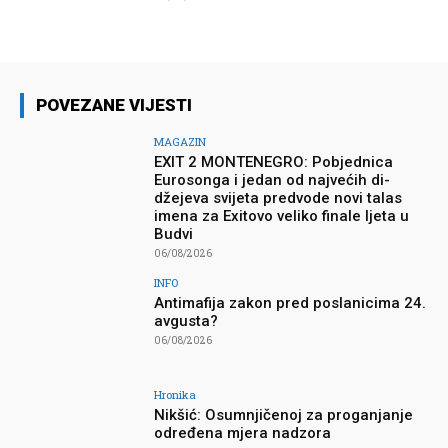
POVEZANE VIJESTI
MAGAZIN
EXIT 2 MONTENEGRO: Pobjednica
Eurosonga i jedan od najvećih di-
džejeva svijeta predvode novi talas
imena za Exitovo veliko finale ljeta u
Budvi
06/08/2026
INFO
Antimafija zakon pred poslanicima 24.
avgusta?
06/08/2026
Hronika
Nikšić: Osumnjičenoj za proganjanje
određena mjera nadzora