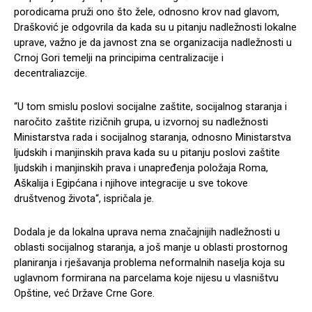
porodicama pruži ono što žele, odnosno krov nad glavom,
Drašković je odgovrila da kada su u pitanju nadležnosti lokalne
uprave, važno je da javnost zna se organizacija nadležnosti u
Crnoj Gori temelji na principima centralizacije i
decentraliazcije.
“U tom smislu poslovi socijalne zaštite, socijalnog staranja i
naročito zaštite rizičnih grupa, u izvornoj su nadležnosti
Ministarstva rada i socijalnog staranja, odnosno Ministarstva
ljudskih i manjinskih prava kada su u pitanju poslovi zaštite
ljudskih i manjinskih prava i unapređenja položaja Roma,
Aškalija i Egipćana i njihove integracije u sve tokove
društvenog života“, ispričala je.
Dodala je da lokalna uprava nema značajnijih nadležnosti u
oblasti socijalnog staranja, a još manje u oblasti prostornog
planiranja i rješavanja problema neformalnih naselja koja su
uglavnom formirana na parcelama koje nijesu u vlasništvu
Opštine, već Države Crne Gore.