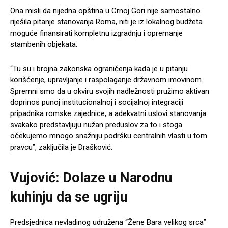
Ona misli da nijedna opština u Crnoj Gori nije samostalno
riješila pitanje stanovanja Roma, niti je iz lokalnog budžeta
moguće finansirati kompletnu izgradnju i opremanje
stambenih objekata.
“Tu su i brojna zakonska ograničenja kada je u pitanju
korišćenje, upravljanje i raspolaganje državnom imovinom.
Spremni smo da u okviru svojih nadležnosti pružimo aktivan
doprinos punoj institucionalnoj i socijalnoj integraciji
pripadnika romske zajednice, a adekvatni uslovi stanovanja
svakako predstavljuju nužan preduslov za to i stoga
očekujemo mnogo snažniju podršku centralnih vlasti u tom
pravcu”, zaključila je Drašković.
Vujović: Dolaze u Narodnu
kuhinju da se ugriju
Predsjednica nevladinog udružena “Žene Bara velikog srca”