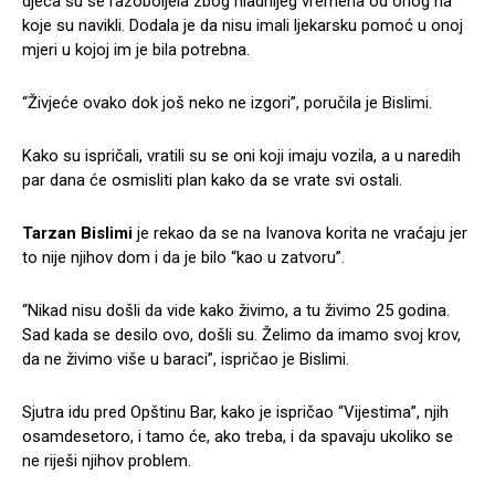
djeca su se razoboljela zbog hladnijeg vremena od onog na
koje su navikli. Dodala je da nisu imali ljekarsku pomoć u onoj
mjeri u kojoj im je bila potrebna.
“Živjeće ovako dok još neko ne izgori”, poručila je Bislimi.
Kako su ispričali, vratili su se oni koji imaju vozila, a u naredih
par dana će osmisliti plan kako da se vrate svi ostali.
Tarzan Bislimi
je rekao da se na Ivanova korita ne vraćaju jer
to nije njihov dom i da je bilo “kao u zatvoru”.
“Nikad nisu došli da vide kako živimo, a tu živimo 25 godina.
Sad kada se desilo ovo, došli su. Želimo da imamo svoj krov,
da ne živimo više u baraci”, ispričao je Bislimi.
Sjutra idu pred Opštinu Bar, kako je ispričao “Vijestima”, njih
osamdesetoro, i tamo će, ako treba, i da spavaju ukoliko se
ne riješi njihov problem.