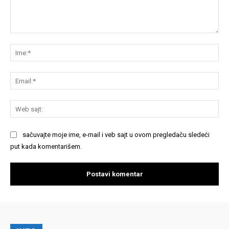
Komentariši:
Im
Em
We
saj
sačuvajte moje ime, e-mail i veb sajt u ovom pregledaču sledeći
put kada komentarišem.