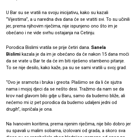
U Bar su se vratili na svoju inicijativu, kako su kazali
“Vijestima”, a u naredna dva dana će se vratiti svi. To su učinili
jer, prema njihovim riječima, nije ispunjeno ono što im je
obećano i ne vide svrhu ostajanja na Cetinju.
Porodica Bislimi vratila se prije četiri dana.
Sanela
Bislimi
kazala je da im je obećano da će nakon 15 dana moći
da se vrate u Bar te da će im biti riješeno stambeno pitanje.
To se nije desilo, kako kaže, pa su se sami vratili u svoj grad.
“Ovo je sramota i bruka i greota. Plašimo se da li će sjutra
nama i mojoj djeci da se nešto desi. Tražimo da nam se da
krov nad glavom bilo gdje u Baru, samo da budemo bliže, ali
nećemo mi iz pet porodica da budemo udaljeni jedni od
drugih”, ispričala je ona.
Na Ivanovim koritima, prema njenim riječima, nije bilo dobro jer
su spavali u malim sobama, izolovani od grada, a skoro sva