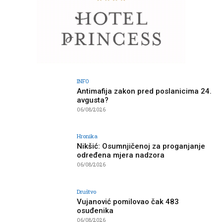
INFO
Antimafija zakon pred poslanicima 24.
avgusta?
06/08/2026
Hronika
Nikšić: Osumnjičenoj za proganjanje
određena mjera nadzora
06/08/2026
Društvo
Vujanović pomilovao čak 483
osuđenika
06/08/2026