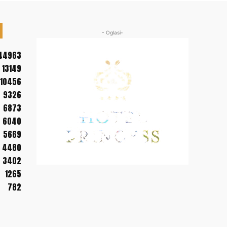
- Oglasi-
44963
13149
10456
9326
6873
6040
5669
4480
3402
1265
782