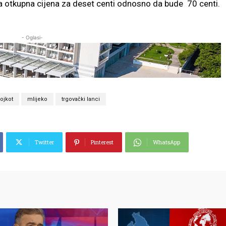
a otkupna cijena za deset centi odnosno da bude 70 centi.
- Oglasi-
ojkot
mlijeko
trgovački lanci
Twitter
Pinterest
WhatsApp