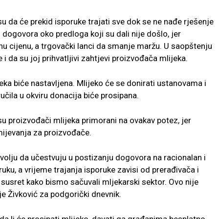
u da će prekid isporuke trajati sve dok se ne nađe rješenje
o dogovora oko predloga koji su dali nije došlo, jer
pnu cijenu, a trgovački lanci da smanje maržu. U saopštenju
 da su joj prihvatljivi zahtjevi proizvođača mlijeka.
eka biće nastavljena. Mlijeko će se donirati ustanovama i
učila u okviru donacija biće prosipana.
su proizvođači mlijeka primorani na ovakav potez, jer
mijevanja za proizvođače.
i volju da učestvuju u postizanju dogovora na racionalan i
uku, a vrijeme trajanja isporuke zavisi od prerađivača i
 u susret kako bismo sačuvali mljekarski sektor. Ovo nije
je Živković za podgorički dnevnik.