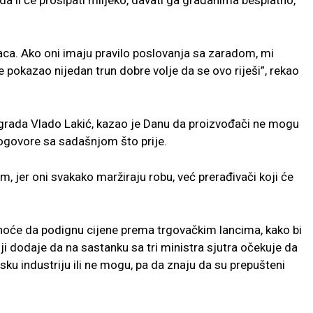
a li će prosipati mlijeko, davati ga građanima besplatno,
naca. Ako oni imaju pravilo poslovanja sa zaradom, mi
pokazao nijedan trun dobre volje da se ovo riješi”, rekao
vgrada Vlado Lakić, kazao je Danu da proizvođači ne mogu
dogovore sa sadašnjom što prije.
m, jer oni svakako maržiraju robu, već prerađivači koji će
i hoće da podignu cijene prema trgovačkim lancima, kako bi
oji dodaje da na sastanku sa tri ministra sjutra očekuje da
ku industriju ili ne mogu, pa da znaju da su prepušteni