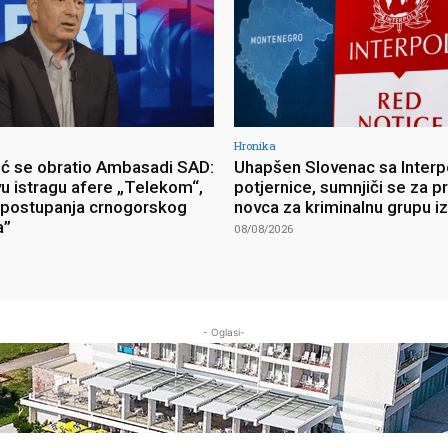
Hronika
ć se obratio Ambasadi SAD:
Uhapšen Slovenac sa Interp
vu istragu afere „Telekom“,
potjernice, sumnjiči se za p
postupanja crnogorskog
novca za kriminalnu grupu i
a”
08/08/2026
- Oglasi-