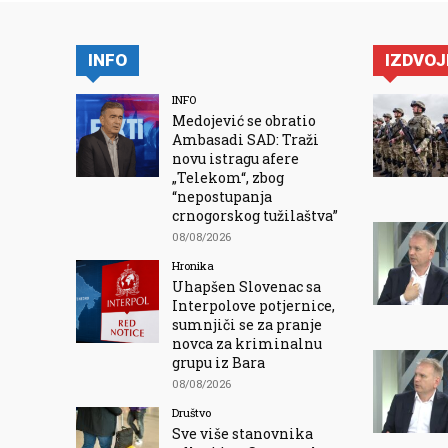
INFO
IZDVO
INFO
Medojević se obratio
Ambasadi SAD: Traži
novu istragu afere
„Telekom“, zbog
“nepostupanja
crnogorskog tužilaštva”
08/08/2026
Hronika
Uhapšen Slovenac sa
Interpolove potjernice,
sumnjiči se za pranje
novca za kriminalnu
grupu iz Bara
08/08/2026
Društvo
Sve više stanovnika