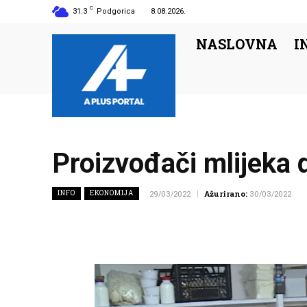
C
31.3
Podgorica
8.08.2026.
NASLOVNA
I
Proizvođači mlijeka 
INFO
EKONOMIJA
29/03/2022
Ažurirano:
30/03/2022