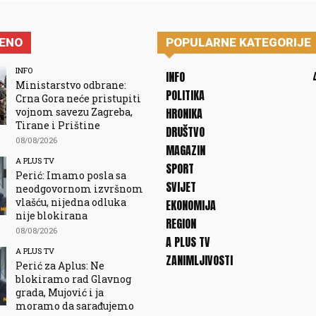
JENO
POPULARNE KATEGORIJE
INFO
INFO
Ministarstvo odbrane:
POLITIKA
Crna Gora neće pristupiti
vojnom savezu Zagreba,
HRONIKA
Tirane i Prištine
DRUŠTVO
08/08/2026
MAGAZIN
A PLUS TV
SPORT
Perić: Imamo posla sa
SVIJET
neodgovornom izvršnom
vlašću, nijedna odluka
EKONOMIJA
nije blokirana
REGION
08/08/2026
A PLUS TV
A PLUS TV
ZANIMLJIVOSTI
Perić za Aplus: Ne
blokiramo rad Glavnog
grada, Mujović i ja
moramo da sarađujemo