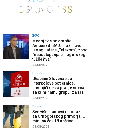
INFO
Medojević se obratio
Ambasadi SAD: Traži novu
istragu afere „Telekom“, zbog
“nepostupanja crnogorskog
tužilaštva”
08/08/2026
Hronika
Uhapšen Slovenac sa
Interpolove potjernice,
sumnjiči se za pranje novca
za kriminalnu grupu iz Bara
08/08/2026
Društvo
Sve više stanovnika odlazi i
sa Crnogorskog primorja: U
minusu čak 18 opština
08/08/2026