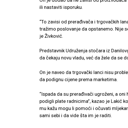
On je dodao da ne zavisi od proizvođača d
ili nastaviti isporuku.
“To zavisi od prerađivača i trgovačkih la
tražimo poslovanje da opstanemo. Nije se 
je Živković.
Predstavnik Udruženja stočara iz Danilo
da čekaju novu vladu, već da žele da se 
On je naveo da trgovački lanci nisu proble
da podignu cijene prema marketima.
“Ispada da su prerađivači ugroženi, a on
podigli plate radnicima”, kazao je Lakić k
mu kažu mogu li pomoći i očuvati mljekars
sami sebi i da vide šta im je raditi.