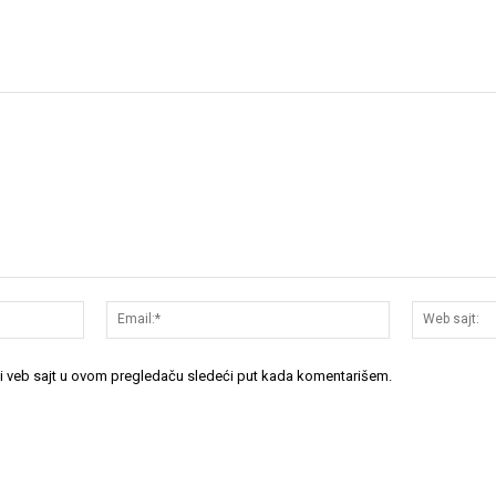
Ime:*
Email:*
 i veb sajt u ovom pregledaču sledeći put kada komentarišem.