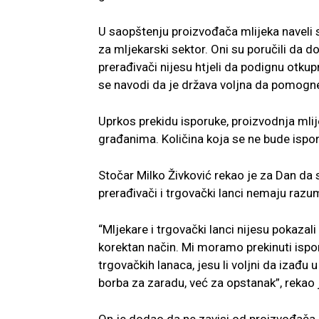
U saopštenju proizvođača mlijeka naveli s
za mljekarski sektor. Oni su poručili da d
prerađivači nijesu htjeli da podignu otku
se navodi da je država voljna da pomogne i
Uprkos prekidu isporuke, proizvodnja mlij
građanima. Količina koja se ne bude ispor
Stočar Milko Živković rekao je za Dan da 
prerađivači i trgovački lanci nemaju razu
“Mljekare i trgovački lanci nijesu pokazal
korektan način. Mi moramo prekinuti ispor
trgovačkih lanaca, jesu li voljni da izađu
borba za zaradu, već za opstanak”, rekao 