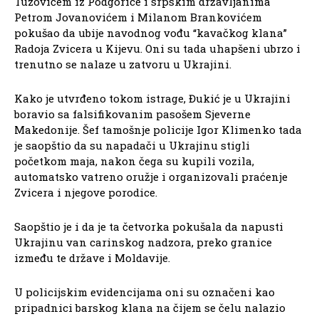
Tuzovićem iz Podgorice i srpskim državljanima
Petrom Jovanovićem i Milanom Brankovićem
pokušao da ubije navodnog vođu “kavačkog klana”
Radoja Zvicera u Kijevu. Oni su tada uhapšeni ubrzo i
trenutno se nalaze u zatvoru u Ukrajini.
Kako je utvrđeno tokom istrage, Đukić je u Ukrajini
boravio sa falsifikovanim pasošem Sjeverne
Makedonije. Šef tamošnje policije Igor Klimenko tada
je saopštio da su napadači u Ukrajinu stigli
početkom maja, nakon čega su kupili vozila,
automatsko vatreno oružje i organizovali praćenje
Zvicera i njegove porodice.
Saopštio je i da je ta četvorka pokušala da napusti
Ukrajinu van carinskog nadzora, preko granice
između te države i Moldavije.
U policijskim evidencijama oni su označeni kao
pripadnici barskog klana na čijem se čelu nalazio