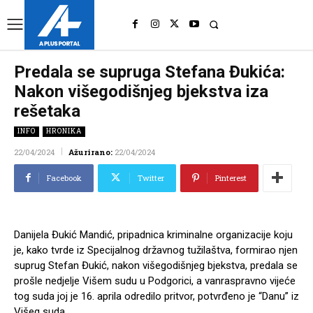
UK
LONDON NEWS
Predala se supruga Stefana Đukića:
Nakon višegodišnjeg bjekstva iza
rešetaka
INFO
HRONIKA
22/04/2024
Ažurirano:
22/04/2024
Facebook
Twitter
Pinterest
​Danijela Đukić Mandić, pripadnica kriminalne organizacije koju
je, kako tvrde iz Specijalnog državnog tužilaštva, formirao njen
suprug Stefan Đukić, nakon višegodišnjeg bjekstva, predala se
prošle nedjelje Višem sudu u Podgorici, a vanraspravno vijeće
tog suda joj je 16. aprila odredilo pritvor, potvrđeno je “Danu” iz
Višeg suda.