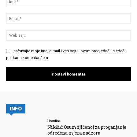
Em
We
saj
sačuvajte moje ime, e-mail i veb sajt u ovom pregledaču sledeći
put kada komentarišem.
INFO
Hronika
Nikšić: Osumnjičenoj za proganjanje
određena mjera nadzora