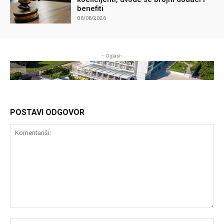
benefiti
06/08/2026
- Oglasi-
POSTAVI ODGOVOR
Komentariši:
Im