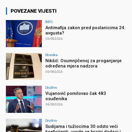
POVEZANE VIJESTI
INFO
Antimafija zakon pred poslanicima 24.
avgusta?
06/08/2026
Hronika
Nikšić: Osumnjičenoj za proganjanje
određena mjera nadzora
06/08/2026
Društvo
Vujanović pomilovao čak 483
osuđenika
06/08/2026
Društvo
Sudijama i tužiocima 30 odsto veći
koeficijenti, uvode se brojni dodaci i