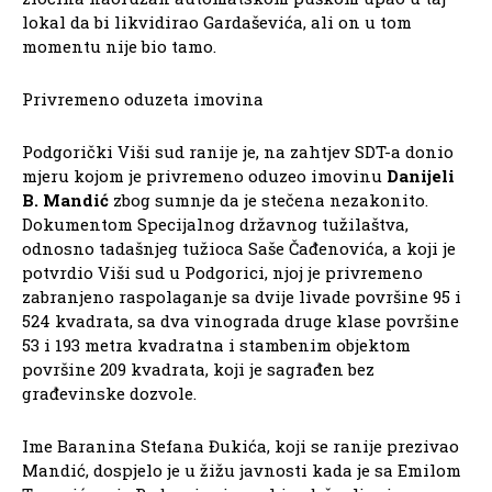
lokal da bi likvidirao Gardaševića, ali on u tom
momentu nije bio tamo.
Privremeno oduzeta imovina
Podgorički Viši sud ranije je, na zahtjev SDT-a donio
mjeru kojom je privremeno oduzeo imovinu
Danijeli
B. Mandić
zbog sumnje da je stečena nezakonito.
Dokumentom Specijalnog državnog tužilaštva,
odnosno tadašnjeg tužioca Saše Čađenovića, a koji je
potvrdio Viši sud u Podgorici, njoj je privremeno
zabranjeno raspolaganje sa dvije livade površine 95 i
524 kvadrata, sa dva vinograda druge klase površine
53 i 193 metra kvadratna i stambenim objektom
površine 209 kvadrata, koji je sagrađen bez
građevinske dozvole.
Ime Baranina Stefana Đukića, koji se ranije prezivao
Mandić, dospjelo je u žižu javnosti kada je sa Emilom