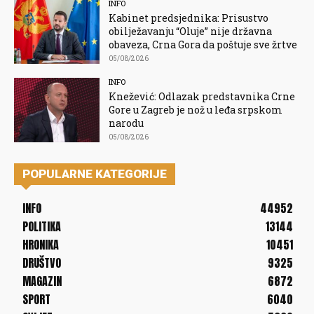
INFO
Kabinet predsjednika: Prisustvo
obilježavanju “Oluje” nije državna
obaveza, Crna Gora da poštuje sve žrtve
05/08/2026
INFO
Knežević: Odlazak predstavnika Crne
Gore u Zagreb je nož u leđa srpskom
narodu
05/08/2026
POPULARNE KATEGORIJE
INFO
44952
POLITIKA
13144
HRONIKA
10451
DRUŠTVO
9325
MAGAZIN
6872
SPORT
6040