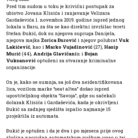
Pred tim sudom u toku je krivični postupak za
ubistvo Jovana Klisića i ranjavanje Velizara
Gardaševića 1. novembra 2019. godine ispred jednog
lokala u Baru, za šta se kao direktni izvršilac tereti
Stefan Đukić, dok su njegova supruga Danijela,
njegova majka
Zorica Đurović
i njegov polubrat
Vuk
Lakićević
, kao i
Marko Vujadinović
(27),
Hasip
Murić
(44),
Andrija Glavičani
n i
Bojan
Vuksanović
optuženi za stvaranje kriminalne
organizacije.
On je, kako se sumnja, sa još dva neidentifikovana
lica, vozilom marke “seat altea” došao ispred
ugostiteljskog objekta “Savoja”, gdje su sačekali
dolazak Klisića i Gardaševića, kada je okrivljeni
Đukić sa zadnjeg sjedišta ispalio najmanje 15
projektila iz automata.
Đukić je optužen i da je dva i po mjeseca prije ovog
zločina naoružan automatskom puškom upao u taj