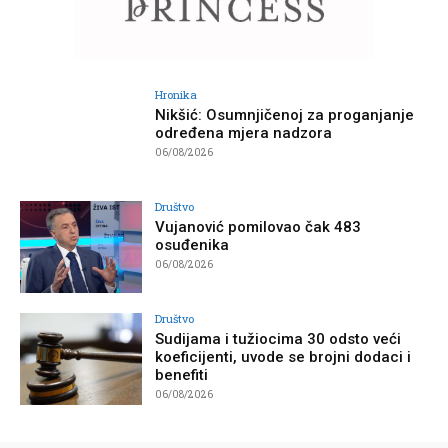
Hronika
Nikšić: Osumnjičenoj za proganjanje
određena mjera nadzora
06/08/2026
Društvo
Vujanović pomilovao čak 483
osuđenika
06/08/2026
Društvo
Sudijama i tužiocima 30 odsto veći
koeficijenti, uvode se brojni dodaci i
benefiti
06/08/2026