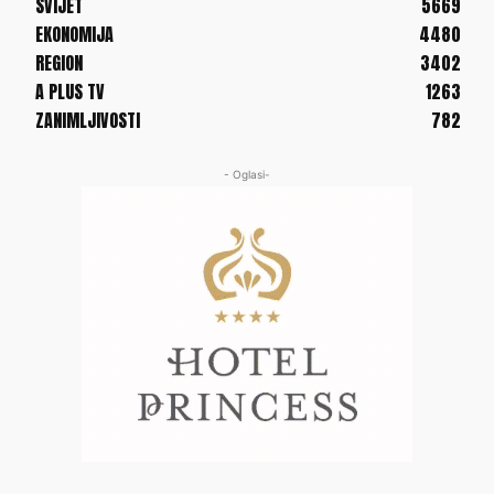
SVIJET
5669
EKONOMIJA
4480
REGION
3402
A PLUS TV
1263
ZANIMLJIVOSTI
782
- Oglasi-