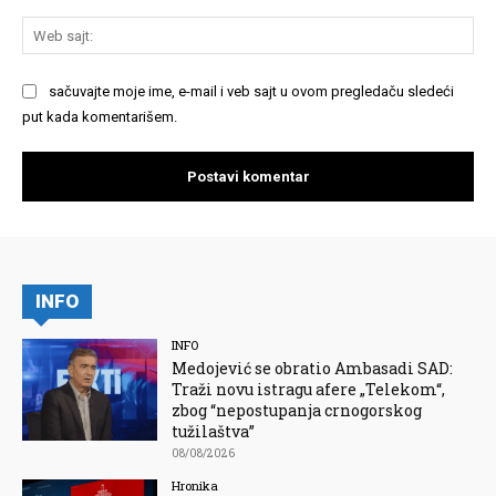
We
saj
sačuvajte moje ime, e-mail i veb sajt u ovom pregledaču sledeći
put kada komentarišem.
INFO
INFO
Medojević se obratio Ambasadi SAD:
Traži novu istragu afere „Telekom“,
zbog “nepostupanja crnogorskog
tužilaštva”
08/08/2026
Hronika