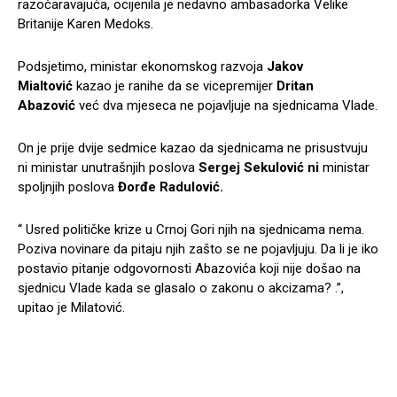
razočaravajuća, ocijenila je nedavno ambasadorka Velike
Britanije Karen Medoks.
Podsjetimo, ministar ekonomskog razvoja
Jakov
Mialtović
kazao je ranihe da se vicepremijer
Dritan
Abazović
već dva mjeseca ne pojavljuje na sjednicama Vlade.
On je prije dvije sedmice kazao da sjednicama ne prisustvuju
ni ministar unutrašnjih poslova
Sergej Sekulović n
i
ministar
spoljnjih poslova
Đorđe Radulović.
“ Usred političke krize u Crnoj Gori njih na sjednicama nema.
Poziva novinare da pitaju njih zašto se ne pojavljuju. Da li je iko
postavio pitanje odgovornosti Abazovića koji nije došao na
sjednicu Vlade kada se glasalo o zakonu o akcizama? .”,
upitao je Milatović.