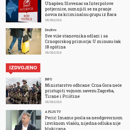
Uhapšen Slovenac sa Interpolove
potjernice, sumnjiči se za pranje
novca za kriminalnu grupu iz Bara
08/08/2026
Društvo
Sve više stanovnika odlazi i sa
Crnogorskog primorja: U minusu čak
18 opština
08/08/2026
IZDVOJENO
INFO
Ministarstvo odbrane: Crna Gora neće
pristupiti vojnom savezu Zagreba,
Tirane i Prištine
08/08/2026
A PLUS TV
Perić: Imamo posla sa neodgovornom
izvršnom vlašću, nijedna odluka nije
blokirana