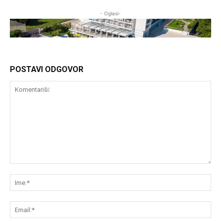
- Oglasi-
POSTAVI ODGOVOR
Komentariši:
Im
Em