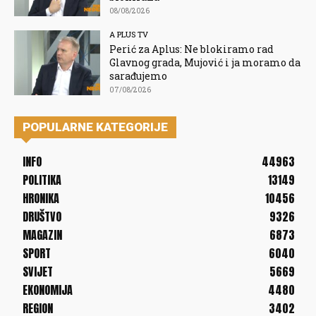
08/08/2026
A PLUS TV
Perić za Aplus: Ne blokiramo rad
Glavnog grada, Mujović i ja moramo da
sarađujemo
07/08/2026
POPULARNE KATEGORIJE
INFO
44963
POLITIKA
13149
HRONIKA
10456
DRUŠTVO
9326
MAGAZIN
6873
SPORT
6040
SVIJET
5669
EKONOMIJA
4480
REGION
3402