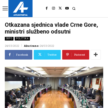
UK
LONDON NEWS
Otkazana sjednica vlade Crne Gore,
ministri službeno odsutni
INFO
POLITIKA
24/03/2022
Ažurirano:
24/03/2022
Facebook
Twitter
Pinterest