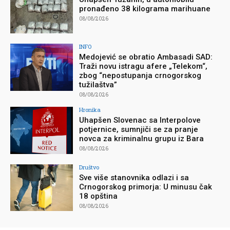
pronađeno 38 kilograma marihuane
08/08/2026
INFO
Medojević se obratio Ambasadi SAD:
Traži novu istragu afere „Telekom“,
zbog “nepostupanja crnogorskog
tužilaštva”
08/08/2026
Hronika
Uhapšen Slovenac sa Interpolove
potjernice, sumnjiči se za pranje
novca za kriminalnu grupu iz Bara
08/08/2026
Društvo
Sve više stanovnika odlazi i sa
Crnogorskog primorja: U minusu čak
18 opština
08/08/2026