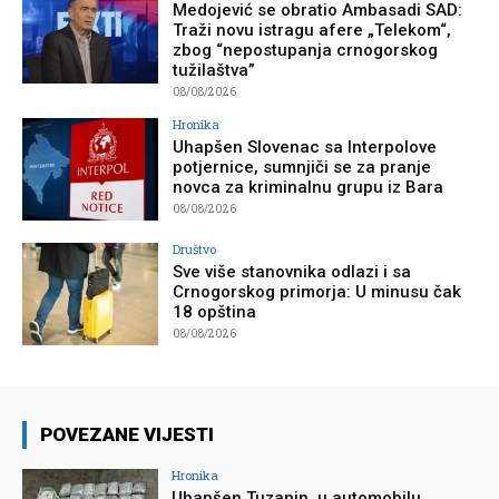
Medojević se obratio Ambasadi SAD:
Traži novu istragu afere „Telekom“,
zbog “nepostupanja crnogorskog
tužilaštva”
08/08/2026
Hronika
Uhapšen Slovenac sa Interpolove
potjernice, sumnjiči se za pranje
novca za kriminalnu grupu iz Bara
08/08/2026
Društvo
Sve više stanovnika odlazi i sa
Crnogorskog primorja: U minusu čak
18 opština
08/08/2026
POVEZANE VIJESTI
Hronika
Uhapšen Tuzanin, u automobilu