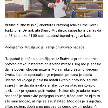
Vršilac dužnosti (v.d.) direktora Državnog arhiva Crne Gore i
funkcioner Demokrata Danilo Mrvaljević saopštio je danas da
je 28. juna oko 21:50 sati napadnut ispred njegove kuće.
Podsjetimo, Mrvaljević je i ranije prijavljivao napade.
“Napadač je došao s umišljajem iz Budve, a prethodno me
pozvao preko Instagram društvene mreže i Bog me je spasio
da ne budem uboden nožem. Moja majka u sedmoj deceniji
života, koja se operisala prije mjesec i po dana je dobila
udarac od kojega je pala na asfalt i kratko potpuno izgubila
svijest i nije davala nikakve znake, dok joj otac nije izvadio
jezik i dok je nijesmo polili vodom. Nakon što je udario majku
napadač je munjevito pobjegao kolima, trčao sam za njim to
što sam mogao, ali nije se zaustavljao. Mog oca je izvrijeđao,
vitlao nožem, dobili smo prijetnje da ćemo svi biti pobijeni”,