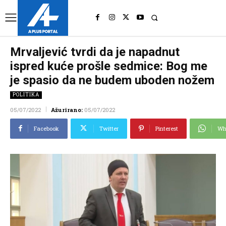
UK
LONDON NEWS
Mrvaljević tvrdi da je napadnut
ispred kuće prošle sedmice: Bog me
je spasio da ne budem uboden nožem
POLITIKA
05/07/2022
Ažurirano:
05/07/2022
Facebook
Twitter
Pinterest
Wh