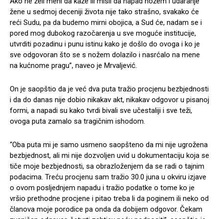
Ako ne želi meni da kaže ili misli da napad nožem i udaranje
žene u sedmoj deceniji života nije tako strašno, svakako će
reći Sudu, pa da budemo mirni obojica, a Sud će, nadam se i
pored mog dubokog razočarenja u sve moguće institucije,
utvrditi pozadinu i punu istinu kako je došlo do ovoga i ko je
sve odgovoran što se s nožem dolazilo i nasrćalo na mene
na kućnome pragu”, naveo je Mrvaljević.
On je saopštio da je već dva puta tražio procjenu bezbjednosti
i da do danas nije dobio nikakav akt, nikakav odgovor u pisanoj
formi, a napadi su kako tvrdi bivali sve učestaliji i sve teži,
ovoga puta zamalo sa tragičnim ishodom.
“Oba puta mi je samo usmeno saopšteno da mi nije ugrožena
bezbjednost, ali mi nije dozvoljen uvid u dokumentaciju koja se
tiče moje bezbjednosti, sa obrazloženjem da se radi o tajnim
podacima. Treću procjenu sam tražio 30.0 juna u okviru izjave
o ovom posljednjem napadu i tražio podatke o tome ko je
vršio prethodne procjene i pitao treba li da poginem ili neko od
članova moje porodice pa onda da dobijem odgovor. Čekam