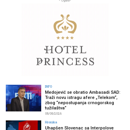
- Oglasi-
INFO
Medojević se obratio Ambasadi SAD:
Traži novu istragu afere „Telekom“,
zbog “nepostupanja crnogorskog
tužilaštva”
08/08/2026
Hronika
Uhapšen Slovenac sa Interpolove