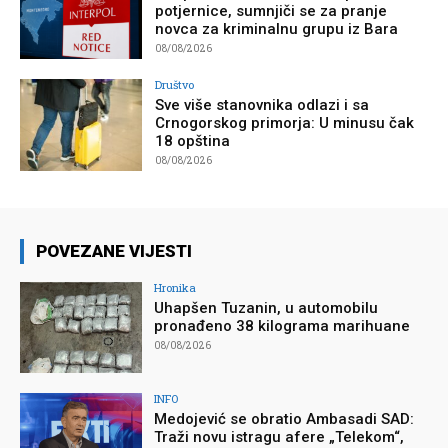
potjernice, sumnjiči se za pranje
novca za kriminalnu grupu iz Bara
08/08/2026
Društvo
Sve više stanovnika odlazi i sa
Crnogorskog primorja: U minusu čak
18 opština
08/08/2026
POVEZANE VIJESTI
Hronika
Uhapšen Tuzanin, u automobilu
pronađeno 38 kilograma marihuane
08/08/2026
INFO
Medojević se obratio Ambasadi SAD:
Traži novu istragu afere „Telekom“,