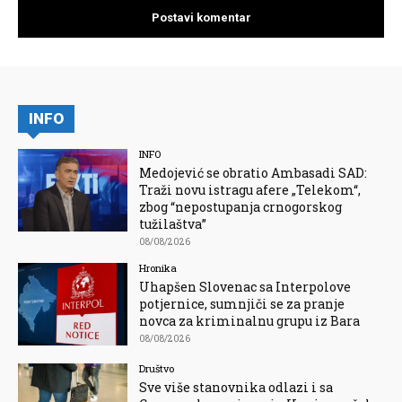
INFO
INFO
Medojević se obratio Ambasadi SAD:
Traži novu istragu afere „Telekom“,
zbog “nepostupanja crnogorskog
tužilaštva”
08/08/2026
Hronika
Uhapšen Slovenac sa Interpolove
potjernice, sumnjiči se za pranje
novca za kriminalnu grupu iz Bara
08/08/2026
Društvo
Sve više stanovnika odlazi i sa