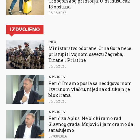
Crnogorskog primorja: U minusu čak
18 opština
08/08/2026
IZDVOJENO
INFO
Ministarstvo odbrane: Crna Gora neće
pristupiti vojnom savezu Zagreba,
Tirane i Prištine
08/08/2026
A PLUS TV
Perić: Imamo posla sa neodgovornom
izvršnom vlašću, nijedna odluka nije
blokirana
08/08/2026
A PLUS TV
Perić za Aplus: Ne blokiramo rad
Glavnog grada, Mujović i ja moramo da
sarađujemo
07/08/2026