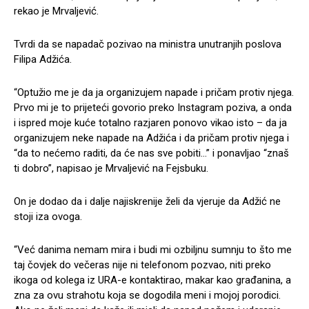
rekao je Mrvaljević.
Tvrdi da se napadač pozivao na ministra unutranjih poslova
Filipa Adžića.
“Optužio me je da ja organizujem napade i pričam protiv njega.
Prvo mi je to prijeteći govorio preko Instagram poziva, a onda
i ispred moje kuće totalno razjaren ponovo vikao isto – da ja
organizujem neke napade na Adžića i da pričam protiv njega i
“da to nećemo raditi, da će nas sve pobiti…” i ponavljao “znaš
ti dobro”, napisao je Mrvaljević na Fejsbuku.
On je dodao da i dalje najiskrenije želi da vjeruje da Adžić ne
stoji iza ovoga.
“Već danima nemam mira i budi mi ozbiljnu sumnju to što me
taj čovjek do večeras nije ni telefonom pozvao, niti preko
ikoga od kolega iz URA-e kontaktirao, makar kao građanina, a
zna za ovu strahotu koja se dogodila meni i mojoj porodici.