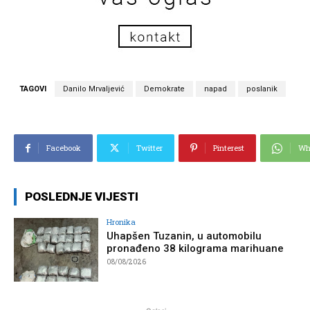
TAGOVI
Danilo Mrvaljević
Demokrate
napad
poslanik
Facebook
Twitter
Pinterest
Wh
POSLEDNJE VIJESTI
Hronika
Uhapšen Tuzanin, u automobilu
pronađeno 38 kilograma marihuane
08/08/2026