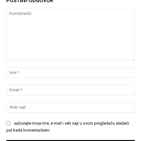
POSTAVI ODGOVOR
Komentariši:
Im
Em
We
saj
sačuvajte moje ime, e-mail i veb sajt u ovom pregledaču sledeći
put kada komentarišem.