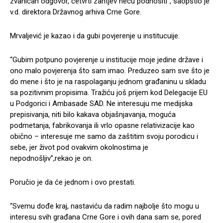
zvaničan odgovor, četvrti zahtjev neću podnositi”, saopštio je
v.d. direktora Državnog arhiva Crne Gore.
Mrvaljević je kazao i da gubi povjerenje u institucuije.
“Gubim potpuno povjerenje u institucije moje jedine države i
ono malo povjerenja što sam imao. Preduzeo sam sve što je
do mene i što je na raspolaganju jednom građaninu u skladu
sa pozitivnim propisima. Tražiću još prijem kod Delegacije EU
u Podgorici i Ambasade SAD. Ne interesuju me medijska
prepisivanja, niti bilo kakava objašnjavanja, moguća
podmetanja, fabrikovanja ili vrlo opasne relativizacije kao
obično – interesuje me samo da zaštitim svoju porodicu i
sebe, jer život pod ovakvim okolnostima je
nepodnošljiv”,rekao je on.
Poručio je da će jednom i ovo prestati.
“Svemu dođe kraj, nastaviću da radim najbolje što mogu u
interesu svih građana Crne Gore i ovih dana sam se, pored