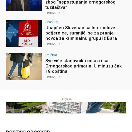
zbog “nepostupanja crnogorskog
tužilaštva”
08/08/2026
Hronika
Uhapšen Slovenac sa Interpolove
potjernice, sumnjiči se za pranje
novca za kriminalnu grupu iz Bara
08/08/2026
Društvo
Sve više stanovnika odlazi i sa
Crnogorskog primorja: U minusu čak
18 opština
08/08/2026
- Oglasi-