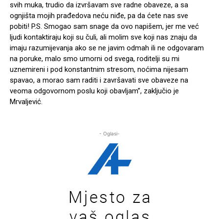
svih muka, trudio da izvršavam sve radne obaveze, a sa
ognjišta mojih prađedova neću niđe, pa da ćete nas sve
pobiti! P.S. Smogao sam snage da ovo napišem, jer me već
ljudi kontaktiraju koji su čuli, ali molim sve koji nas znaju da
imaju razumijevanja ako se ne javim odmah ili ne odgovaram
na poruke, malo smo umorni od svega, roditelji su mi
uznemireni i pod konstantnim stresom, noćima nijesam
spavao, a morao sam raditi i završavati sve obaveze na
veoma odgovornom poslu koji obavljam”, zaključio je
Mrvaljević.
- Oglasi-