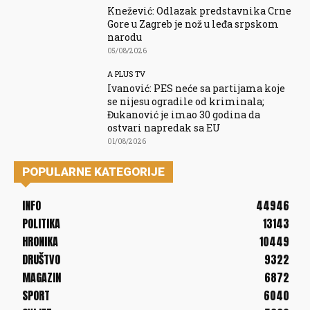
Knežević: Odlazak predstavnika Crne
Gore u Zagreb je nož u leđa srpskom
narodu
05/08/2026
A PLUS TV
Ivanović: PES neće sa partijama koje
se nijesu ogradile od kriminala;
Đukanović je imao 30 godina da
ostvari napredak sa EU
01/08/2026
POPULARNE KATEGORIJE
INFO
44946
POLITIKA
13143
HRONIKA
10449
DRUŠTVO
9322
MAGAZIN
6872
SPORT
6040