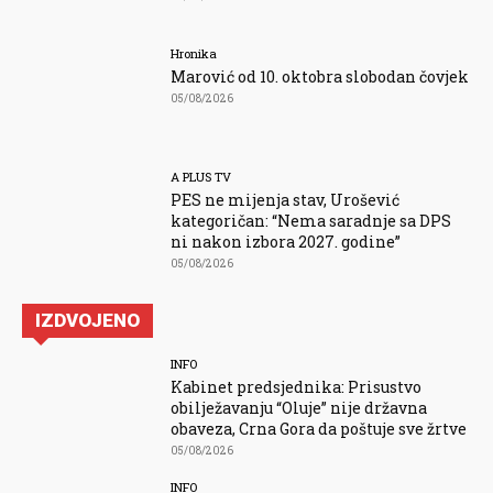
Hronika
Marović od 10. oktobra slobodan čovjek
05/08/2026
A PLUS TV
PES ne mijenja stav, Urošević
kategoričan: “Nema saradnje sa DPS
ni nakon izbora 2027. godine”
05/08/2026
IZDVOJENO
INFO
Kabinet predsjednika: Prisustvo
obilježavanju “Oluje” nije državna
obaveza, Crna Gora da poštuje sve žrtve
05/08/2026
INFO