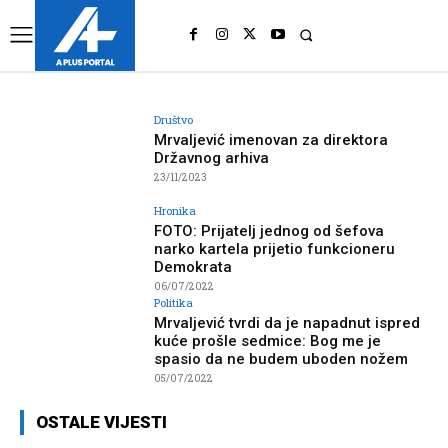
UK
LONDON NEWS
Društvo
Mrvaljević imenovan za direktora
Državnog arhiva
23/11/2023
Hronika
FOTO: Prijatelj jednog od šefova
narko kartela prijetio funkcioneru
Demokrata
06/07/2022
Politika
Mrvaljević tvrdi da je napadnut ispred
kuće prošle sedmice: Bog me je
spasio da ne budem uboden nožem
05/07/2022
OSTALE VIJESTI