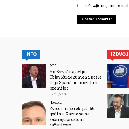
sačuvajte moje ime, e-mail
INFO
IZDVO
INFO
Knežević najavljuje:
Objaviću dokument, posle
toga Spajić ne može biti
premijer
07/08/2026
Hronika
Zvicer neće robijati 56
godina: Kazne se ne
sabiraju prostom
računicom