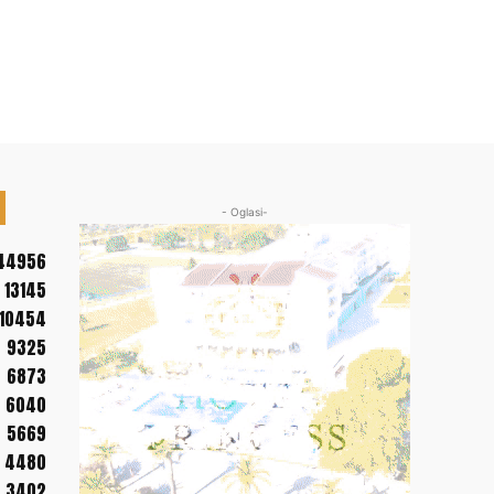
- Oglasi-
44956
13145
10454
9325
6873
6040
5669
4480
3402