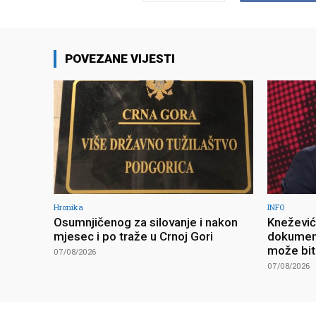
POVEZANE VIJESTI
Hronika
INFO
Osumnjičenog za silovanje i nakon
Knežević 
mjesec i po traže u Crnoj Gori
dokument
može bit
07/08/2026
07/08/2026