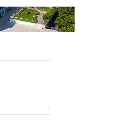
Web
sajt: