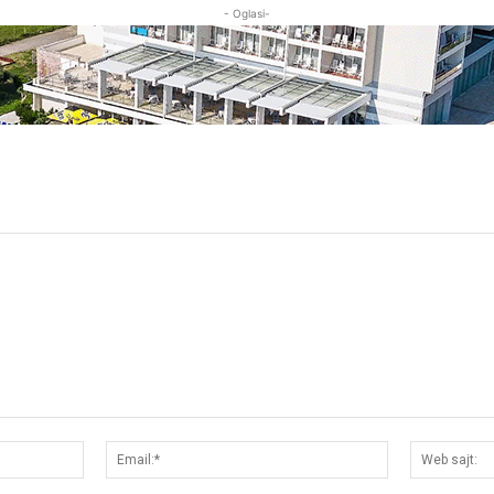
- Oglasi-
Ime:*
Email:*