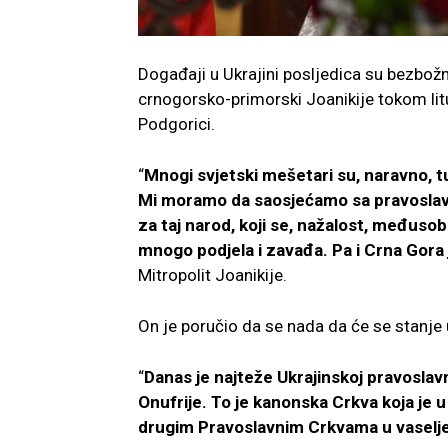
Događaji u Ukrajini posljedica su bezbožni
crnogorsko-primorski Joanikije tokom li
Podgorici.
“
Mnogi svjetski mešetari su, naravno, tu 
Mi moramo da saosjećamo sa pravoslavn
za taj narod, koji se, nažalost, međuso
mnogo podjela i zavađa. Pa i Crna Gora
Mitropolit Joanikije.
On je poručio da se nada da će se stanje u
“
Danas je najteže Ukrajinskoj pravoslavn
Onufrije. To je kanonska Crkva koja je 
drugim Pravoslavnim Crkvama u vaseljen