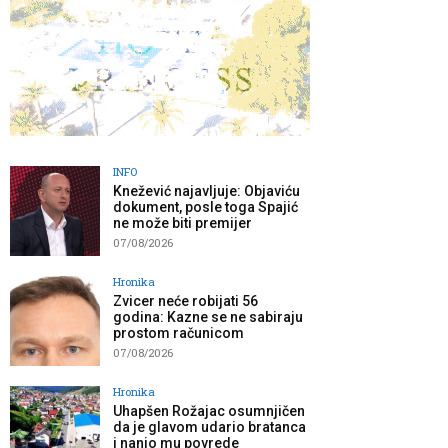
INFO
Knežević najavljuje: Objaviću
dokument, posle toga Spajić
ne može biti premijer
07/08/2026
Hronika
Zvicer neće robijati 56
godina: Kazne se ne sabiraju
prostom računicom
07/08/2026
Hronika
Uhapšen Rožajac osumnjičen
da je glavom udario bratanca
i nanio mu povrede