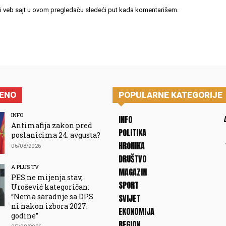
 i veb sajt u ovom pregledaču sledeći put kada komentarišem.
JENO
POPULARNE KATEGORIJE
INFO
INFO
Antimafija zakon pred
POLITIKA
poslanicima 24. avgusta?
HRONIKA
06/08/2026
DRUŠTVO
A PLUS TV
MAGAZIN
PES ne mijenja stav,
SPORT
Urošević kategoričan:
“Nema saradnje sa DPS
SVIJET
ni nakon izbora 2027.
EKONOMIJA
godine”
REGION