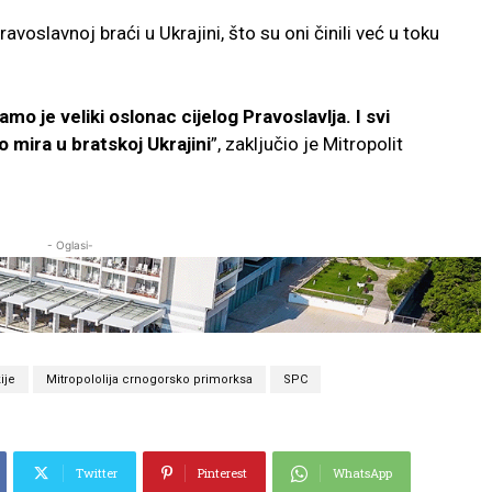
voslavnoj braći u Ukrajini, što su oni činili već u toku
mo je veliki oslonac cijelog Pravoslavlja. I svi
 mira u bratskoj Ukrajini
”, zaključio je Mitropolit
- Oglasi-
ije
Mitropololija crnogorsko primorksa
SPC
Twitter
Pinterest
WhatsApp