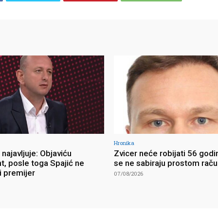
Hronika
najavljuje: Objaviću
Zvicer neće robijati 56 godi
, posle toga Spajić ne
se ne sabiraju prostom rač
i premijer
07/08/2026