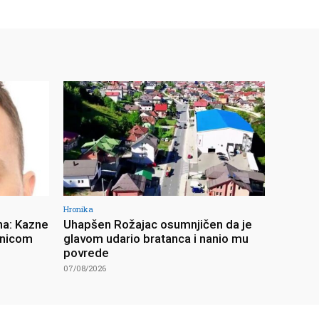
Hronika
na: Kazne
Uhapšen Rožajac osumnjičen da je
unicom
glavom udario bratanca i nanio mu
povrede
07/08/2026