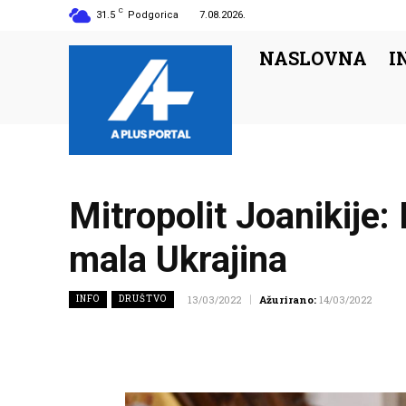
C
31.5
Podgorica
7.08.2026.
NASLOVNA
I
Mitropolit Joanikije:
mala Ukrajina
INFO
DRUŠTVO
13/03/2022
Ažurirano:
14/03/2022