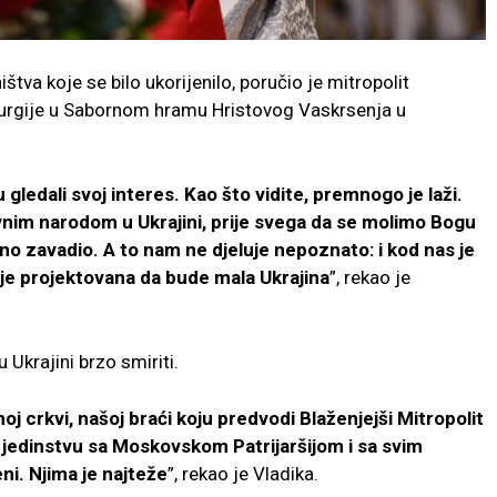
štva koje se bilo ukorijenilo, poručio je mitropolit
turgije u Sabornom hramu Hristovog Vaskrsenja u
gledali svoj interes. Kao što vidite, premnogo je laži.
im narodom u Ukrajini, prije svega da se molimo Bogu
bno zavadio. A to nam ne djeluje nepoznato: i kod nas je
 je projektovana da bude mala Ukrajina
”, rekao je
 Ukrajini brzo smiriti.
oj crkvi, našoj braći koju predvodi Blaženjejši Mitropolit
u jedinstvu sa Moskovskom Patrijaršijom i sa svim
i. Njima je najteže
”, rekao je Vladika.