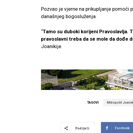
Pozvao je vjerne na prikupljanje pomoći pra
današnjeg bogosluženja.
“
Tamo su duboki korijeni Pravoslavlja. Ta
pravoslavni treba da se mole da dođe do
Joanikije.
TAGOVI
Mitropolit Joanik
Facebook
Podijeli