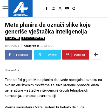
UK
LONDON NEWS
Meta planira da označi slike koje
generiše vještačka inteligencija
MAGAZIN
ZANIMLJIVOSTI
10/02/2024
Ažurirano:
10/02/2024
Facebook
Twitter
Pinterest
Screenshot
Tehnološki gigant Meta planira da uvede specijalnu oznaku na
svojim društvenim mrežama za slike kreirane pomoću alata
generativne vještačke inteligencije drugih tehnoloških
kompanija, prenose strani mediji.
Prema saopštenju Mete, sistem bi trebalo da bude