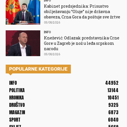
INFO
Kabinet predsjednika: Prisustvo
obilježavanju “Oluje” nije državna
obaveza, Crna Gora da poštuje sve žrtve
05/08/2026
INFO
Knežević: Odlazak predstavnika Crne
Gore u Zagreb je nož u leđa srpskom
narodu
05/08/2026
POPULARNE KATEGORIJE
INFO
44952
POLITIKA
13144
HRONIKA
10451
DRUŠTVO
9325
MAGAZIN
6873
SPORT
6040