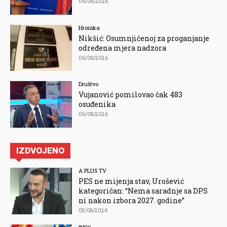
06/08/2026
Hronika
Nikšić: Osumnjičenoj za proganjanje
određena mjera nadzora
06/08/2026
Društvo
Vujanović pomilovao čak 483
osuđenika
06/08/2026
IZDVOJENO
A PLUS TV
PES ne mijenja stav, Urošević
kategoričan: “Nema saradnje sa DPS
ni nakon izbora 2027. godine”
05/08/2026