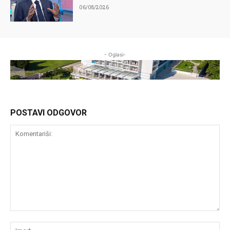
06/08/2026
- Oglasi-
POSTAVI ODGOVOR
Komentariši:
Im