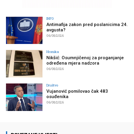
INFO
Antimafija zakon pred poslanicima 24.
avgusta?
06/08/2026
Hronika
Nikšić: Osumnjičenoj za proganjanje
određena mjera nadzora
06/08/2026
Društvo
Vujanović pomilovao čak 483
osuđenika
06/08/2026