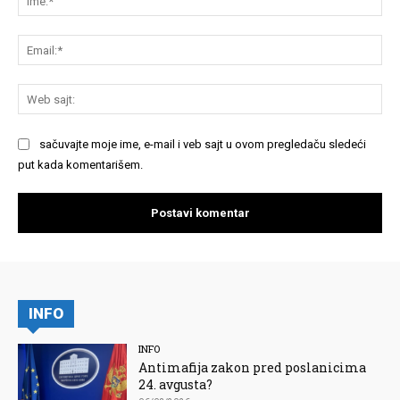
Em
We
saj
sačuvajte moje ime, e-mail i veb sajt u ovom pregledaču sledeći
put kada komentarišem.
INFO
INFO
Antimafija zakon pred poslanicima
24. avgusta?