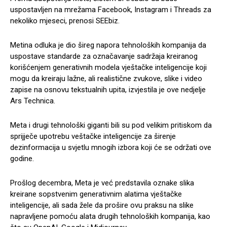
uspostavljen na mrežama Facebook, Instagram i Threads za
nekoliko mjeseci, prenosi SEEbiz.
Metina odluka je dio šireg napora tehnoloških kompanija da
uspostave standarde za označavanje sadržaja kreiranog
korišćenjem generativnih modela vještačke inteligencije koji
mogu da kreiraju lažne, ali realistične zvukove, slike i video
zapise na osnovu tekstualnih upita, izvjestila je ove nedjelje
Ars Technica.
Meta i drugi tehnološki giganti bili su pod velikim pritiskom da
sprijječe upotrebu veštačke inteligencije za širenje
dezinformacija u svjetlu mnogih izbora koji će se održati ove
godine.
Prošlog decembra, Meta je već predstavila oznake slika
kreirane sopstvenim generativnim alatima vještačke
inteligencije, ali sada žele da prošire ovu praksu na slike
napravljene pomoću alata drugih tehnoloških kompanija, kao