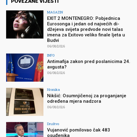
POVEZANE VIJESTI
MAGAZIN
EXIT 2 MONTENEGRO: Pobjednica
Eurosonga i jedan od najvećih di-
džejeva svijeta predvode novi talas
imena za Exitovo veliko finale ljeta u
Budvi
06/08/2026
INFO
Antimafija zakon pred poslanicima 24.
avgusta?
06/08/2026
Hronika
Nikšić: Osumnjičenoj za proganjanje
određena mjera nadzora
06/08/2026
Društvo
Vujanović pomilovao čak 483
osuđenika