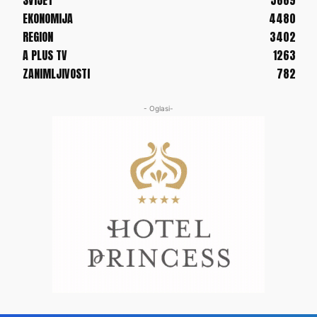
SVIJET
5669
EKONOMIJA
4480
REGION
3402
A PLUS TV
1263
ZANIMLJIVOSTI
782
- Oglasi-