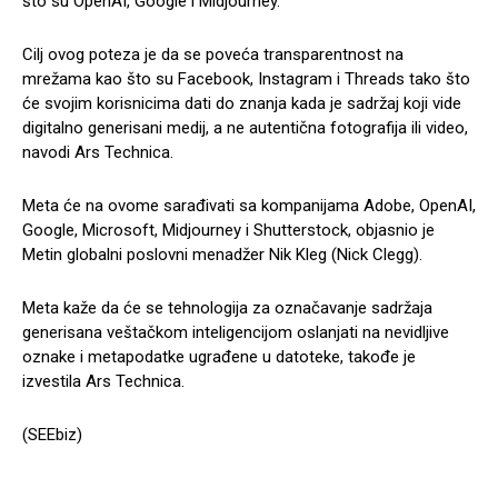
što su OpenAI, Google i Midjourney.
Cilj ovog poteza je da se poveća transparentnost na
mrežama kao što su Facebook, Instagram i Threads tako što
će svojim korisnicima dati do znanja kada je sadržaj koji vide
digitalno generisani medij, a ne autentična fotografija ili video,
navodi Ars Technica.
Meta će na ovome sarađivati sa kompanijama Adobe, OpenAI,
Google, Microsoft, Midjourney i Shutterstock, objasnio je
Metin globalni poslovni menadžer Nik Kleg (Nick Clegg).
Meta kaže da će se tehnologija za označavanje sadržaja
generisana veštačkom inteligencijom oslanjati na nevidljive
oznake i metapodatke ugrađene u datoteke, takođe je
izvestila Ars Technica.
(SEEbiz)