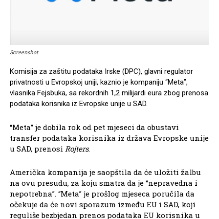
Screenshot
Komisija za zaštitu podataka Irske (DPC), glavni regulator
privatnosti u Evropskoj uniji, kaznio je kompaniju “Meta”,
vlasnika Fejsbuka, sa rekordnih 1,2 milijardi eura zbog prenosa
podataka korisnika iz Evropske unije u SAD.
“Meta” je dobila rok od pet mjeseci da obustavi
transfer podataka korisnika iz država Evropske unije
u SAD, prenosi
Rojters
.
Američka kompanija je saopštila da će uložiti žalbu
na ovu presudu, za koju smatra da je “nepravedna i
nepotrebna”. “Meta” je prošlog mjeseca poručila da
očekuje da će novi sporazum između EU i SAD, koji
reguliše bezbjedan prenos podataka EU korisnika u