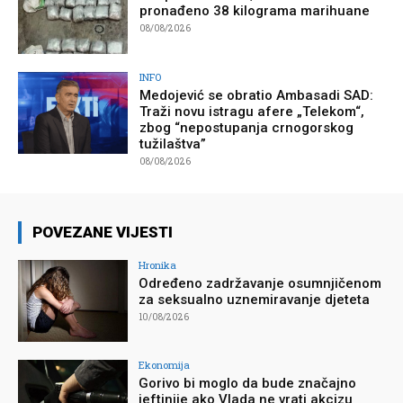
pronađeno 38 kilograma marihuane
08/08/2026
INFO
Medojević se obratio Ambasadi SAD:
Traži novu istragu afere „Telekom“,
zbog “nepostupanja crnogorskog
tužilaštva”
08/08/2026
POVEZANE VIJESTI
Hronika
Određeno zadržavanje osumnjičenom
za seksualno uznemiravanje djeteta
10/08/2026
Ekonomija
Gorivo bi moglo da bude značajno
jeftinije ako Vlada ne vrati akcizu