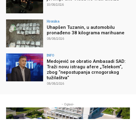
10/08/2026
Hronika
Uhapšen Tuzanin, u automobilu
pronađeno 38 kilograma marihuane
08/08/2026
INFO
Medojević se obratio Ambasadi SAD:
Traži novu istragu afere „Telekom“,
zbog “nepostupanja crnogorskog
tužilaštva”
08/08/2026
- Oglasi-