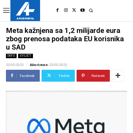
UK
LONDON NEWS
Meta kažnjena sa 1,2 milijarde eura
zbog prenosa podataka EU korisnika
u SAD
INFO
SVIJET
22/05/2023
Ažurirano:
22/05/2023
Facebook
Twitter
Pinterest