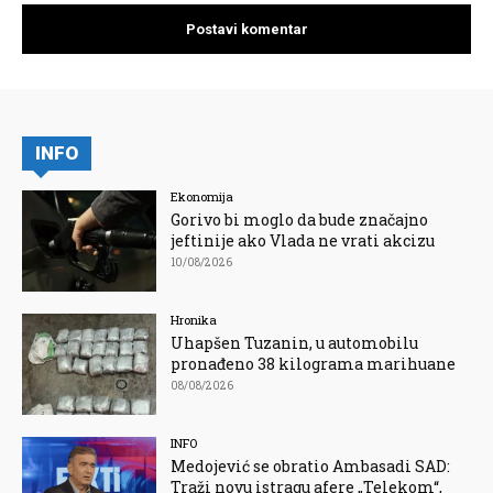
INFO
Ekonomija
Gorivo bi moglo da bude značajno
jeftinije ako Vlada ne vrati akcizu
10/08/2026
Hronika
Uhapšen Tuzanin, u automobilu
pronađeno 38 kilograma marihuane
08/08/2026
INFO
Medojević se obratio Ambasadi SAD:
Traži novu istragu afere „Telekom“,