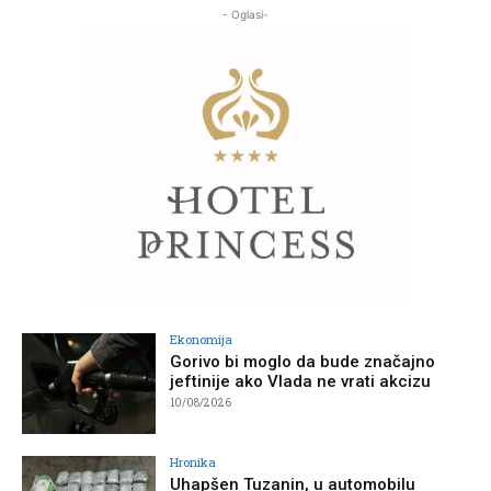
- Oglasi-
Ekonomija
Gorivo bi moglo da bude značajno
jeftinije ako Vlada ne vrati akcizu
10/08/2026
Hronika
Uhapšen Tuzanin, u automobilu