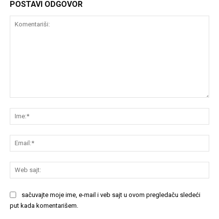
POSTAVI ODGOVOR
Komentariši:
Im
Em
We
saj
sačuvajte moje ime, e-mail i veb sajt u ovom pregledaču sledeći
put kada komentarišem.