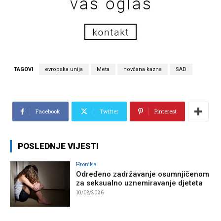
TAGOVI
evropska unija
Meta
novčana kazna
SAD
Facebook
Twitter
Pinterest
POSLEDNJE VIJESTI
Hronika
Određeno zadržavanje osumnjičenom
za seksualno uznemiravanje djeteta
10/08/2026