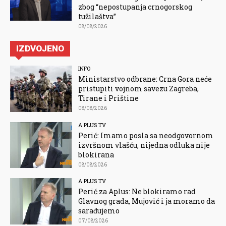
zbog “nepostupanja crnogorskog
tužilaštva”
08/08/2026
IZDVOJENO
INFO
Ministarstvo odbrane: Crna Gora neće
pristupiti vojnom savezu Zagreba,
Tirane i Prištine
08/08/2026
A PLUS TV
Perić: Imamo posla sa neodgovornom
izvršnom vlašću, nijedna odluka nije
blokirana
08/08/2026
A PLUS TV
Perić za Aplus: Ne blokiramo rad
Glavnog grada, Mujović i ja moramo da
sarađujemo
07/08/2026