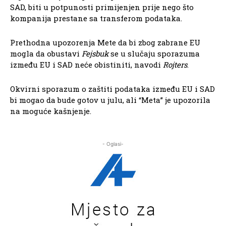
SAD, biti u potpunosti primijenjen prije nego što
kompanija prestane sa transferom podataka.
Prethodna upozorenja Mete da bi zbog zabrane EU
mogla da obustavi
Fejsbuk
se u slučaju sporazuma
između EU i SAD neće obistiniti, navodi
Rojters
.
Okvirni sporazum o zaštiti podataka između EU i SAD
bi mogao da bude gotov u julu, ali “Meta” je upozorila
na moguće kašnjenje.
- Oglasi-