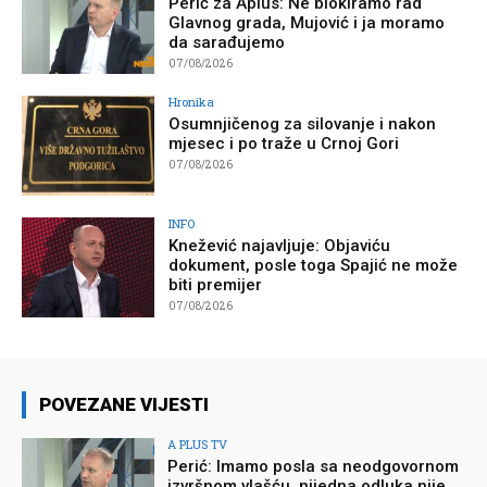
Perić za Aplus: Ne blokiramo rad
Glavnog grada, Mujović i ja moramo
da sarađujemo
07/08/2026
Hronika
Osumnjičenog za silovanje i nakon
mjesec i po traže u Crnoj Gori
07/08/2026
INFO
Knežević najavljuje: Objaviću
dokument, posle toga Spajić ne može
biti premijer
07/08/2026
POVEZANE VIJESTI
A PLUS TV
Perić: Imamo posla sa neodgovornom
izvršnom vlašću, nijedna odluka nije