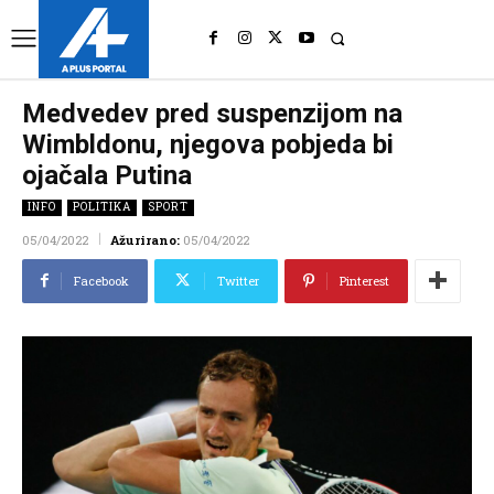
UK
LONDON NEWS
Medvedev pred suspenzijom na
Wimbldonu, njegova pobjeda bi
ojačala Putina
INFO
POLITIKA
SPORT
05/04/2022
Ažurirano:
05/04/2022
Facebook
Twitter
Pinterest