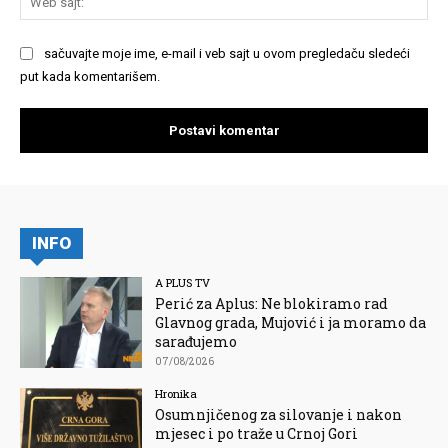
saj
sačuvajte moje ime, e-mail i veb sajt u ovom pregledaču sledeći
put kada komentarišem.
INFO
A PLUS TV
Perić za Aplus: Ne blokiramo rad
Glavnog grada, Mujović i ja moramo da
sarađujemo
07/08/2026
Hronika
Osumnjičenog za silovanje i nakon
mjesec i po traže u Crnoj Gori