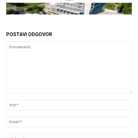
POSTAVI ODGOVOR
Komentariši:
Im
Em
We