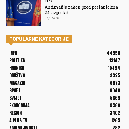
INFO
Antimafija zakon pred poslanicima
24. avgusta?
06/08/2026
POPULARNE KATEGORIJE
INFO
44958
POLITIKA
13147
HRONIKA
10454
DRUŠTVO
9325
MAGAZIN
6873
SPORT
6040
SVIJET
5669
EKONOMIJA
4480
REGION
3402
A PLUS TV
1265
ZANIMLJIVOSTI
782