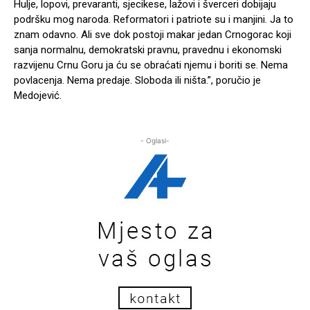
Hulje, lopovi, prevaranti, sjecikese, lažovi i šverceri dobijaju
podršku mog naroda. Reformatori i patriote su i manjini. Ja to
znam odavno. Ali sve dok postoji makar jedan Crnogorac koji
sanja normalnu, demokratski pravnu, pravednu i ekonomski
razvijenu Crnu Goru ja ću se obraćati njemu i boriti se. Nema
povlacenja. Nema predaje. Sloboda ili ništa.”, poručio je
Medojević.
- Oglasi-