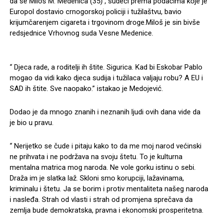
da se Miloš M. Medenica (35) , sudeći prema podacima koje je
Europol dostavio crnogorskoj policiji i tužilaštvu, bavio
krijumčarenjem cigareta i trgovinom droge.Miloš je sin bivše
redsjednice Vrhovnog suda Vesne Medenice.
“ Djeca rade, a roditelji ih štite. Sigurica. Kad bi Eskobar Pablo
mogao da vidi kako djeca sudija i tužilaca valjaju robu? A EU i
SAD ih štite. Sve naopako.” istakao je Medojević.
Dodao je da mnogo znanih i neznanih ljudi ovih dana vide da
je bio u pravu.
“ Nerijetko se čude i pitaju kako to da me moj narod većinski
ne prihvata i ne podržava na svoju štetu. To je kulturna
mentalna matrica mog naroda. Ne vole gorku istinu o sebi.
Draža im je slatka laž. Skloni smo korupciji, lažavinama,
kriminalu i štetu. Ja se borim i protiv mentaliteta našeg naroda
i nasleđa. Strah od vlasti i strah od promjena sprečava da
zemlja bude demokratska, pravna i ekonomski prosperitetna.