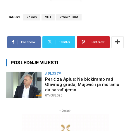
TAGOVI
kokain
VDT
Vrhovni sud
Facebook
Twitter
Pinterest
POSLEDNJE VIJESTI
A PLUS TV
Perić za Aplus: Ne blokiramo rad
Glavnog grada, Mujović i ja moramo
da sarađujemo
07/08/2026
- Oglasi-