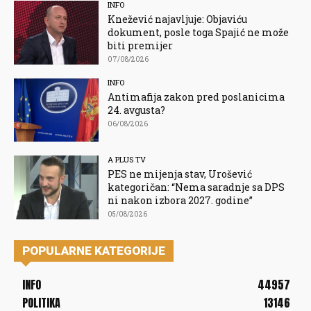
INFO
Knežević najavljuje: Objaviću
dokument, posle toga Spajić ne može
biti premijer
07/08/2026
INFO
Antimafija zakon pred poslanicima
24. avgusta?
06/08/2026
A PLUS TV
PES ne mijenja stav, Urošević
kategoričan: “Nema saradnje sa DPS
ni nakon izbora 2027. godine”
05/08/2026
POPULARNE KATEGORIJE
INFO
44957
POLITIKA
13146