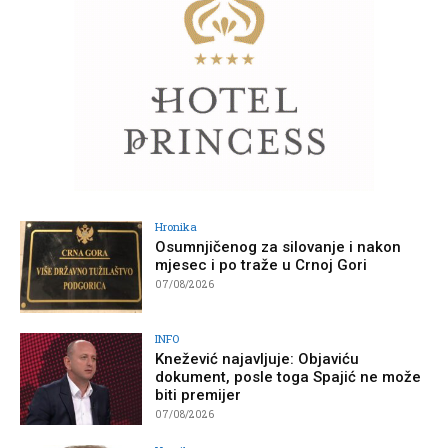
Hronika
Osumnjičenog za silovanje i nakon
mjesec i po traže u Crnoj Gori
07/08/2026
INFO
Knežević najavljuje: Objaviću
dokument, posle toga Spajić ne može
biti premijer
07/08/2026