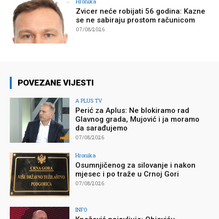
Hronika
Zvicer neće robijati 56 godina: Kazne
se ne sabiraju prostom računicom
07/08/2026
POVEZANE VIJESTI
A PLUS TV
Perić za Aplus: Ne blokiramo rad
Glavnog grada, Mujović i ja moramo
da sarađujemo
07/08/2026
Hronika
Osumnjičenog za silovanje i nakon
mjesec i po traže u Crnoj Gori
07/08/2026
INFO