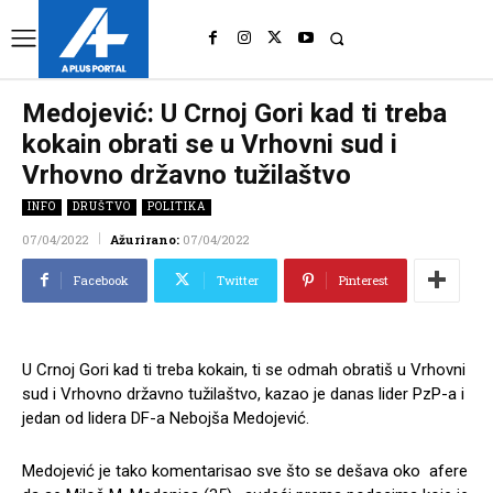
UK
LONDON NEWS
Medojević: U Crnoj Gori kad ti treba
kokain obrati se u Vrhovni sud i
Vrhovno državno tužilaštvo
INFO
DRUŠTVO
POLITIKA
07/04/2022
Ažurirano:
07/04/2022
Facebook
Twitter
Pinterest
U Crnoj Gori kad ti treba kokain, ti se odmah obratiš u Vrhovni
sud i Vrhovno državno tužilaštvo, kazao je danas lider PzP-a i
jedan od lidera DF-a Nebojša Medojević.
Medojević je tako komentarisao sve što se dešava oko afere