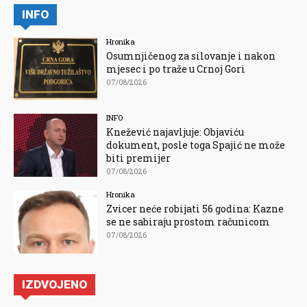
INFO
Hronika
Osumnjičenog za silovanje i nakon
mjesec i po traže u Crnoj Gori
07/08/2026
INFO
Knežević najavljuje: Objaviću
dokument, posle toga Spajić ne može
biti premijer
07/08/2026
Hronika
Zvicer neće robijati 56 godina: Kazne
se ne sabiraju prostom računicom
07/08/2026
IZDVOJENO