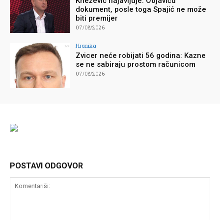
Knežević najavljuje: Objaviću
dokument, posle toga Spajić ne može
biti premijer
07/08/2026
Hronika
Zvicer neće robijati 56 godina: Kazne
se ne sabiraju prostom računicom
07/08/2026
POSTAVI ODGOVOR