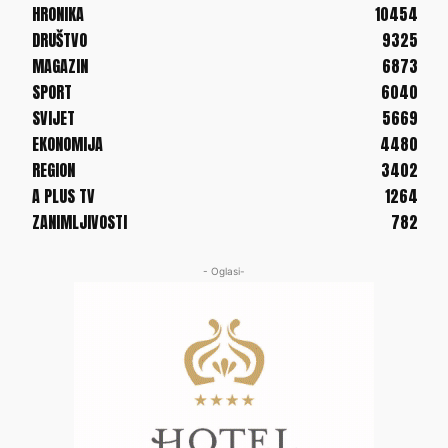
HRONIKA
10454
DRUŠTVO
9325
MAGAZIN
6873
SPORT
6040
SVIJET
5669
EKONOMIJA
4480
REGION
3402
A PLUS TV
1264
ZANIMLJIVOSTI
782
- Oglasi-