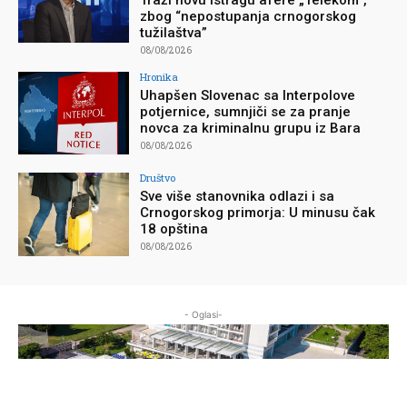
zbog “nepostupanja crnogorskog
tužilaštva”
08/08/2026
Hronika
Uhapšen Slovenac sa Interpolove
potjernice, sumnjiči se za pranje
novca za kriminalnu grupu iz Bara
08/08/2026
Društvo
Sve više stanovnika odlazi i sa
Crnogorskog primorja: U minusu čak
18 opština
08/08/2026
- Oglasi-