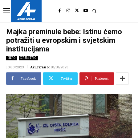
UK
LONDON NEWS
Majka preminule bebe: Istinu ćemo
potražiti u evropskim i svjetskim
institucijama
INFO
DRUŠTVO
10/10/2023
Ažurirano:
10/10/2023
Facebook
Twitter
Pinterest