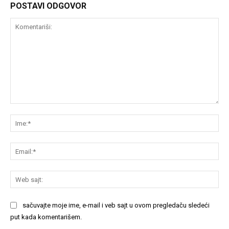
POSTAVI ODGOVOR
Komentariši:
Im
Em
We
saj
sačuvajte moje ime, e-mail i veb sajt u ovom pregledaču sledeći
put kada komentarišem.