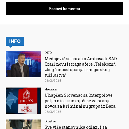
INFO
INFO
Medojević se obratio Ambasadi SAD:
Traži novu istragu afere „Telekom“,
zbog “nepostupanja crnogorskog
tužilaštva”
08/08/2026
Hronika
Uhapšen Slovenac sa Interpolove
potjernice, sumnjiči se za pranje
novca za kriminalnu grupu iz Bara
08/08/2026
Društvo
Sve više stanovnika odlazi i sa