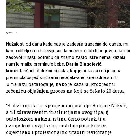
gov.me
Nažalost, od dana kada nas je zadesila tragedija do danas, mi
kao roditelji smo bili svijesni da nećemo dobiti odgovore koji bi
zadovoljili našu potrebu da znamo zašto Iskre nema, kazala
nam je majka preminule bebe,
Darija Blagojević
,
komentarišući obdukcioni nalaz koji je pokazao da je beba
preminula usljed sindroma neočekivane iznenadne smrti.
U nalazu pataloga je, kako je kazala, kroz jednu
rečenicu objašnjen proces na koji se čekalo 20 dana.
“S obzirom da ne vjerujemo ni osoblju Bolnice Nikšić,
a ni zdravstvenim institucijama ovog tipa, tj.
patološkom nalazu, istinu ćemo potražiti u
evropskim i svjetskim institucijama koje će
objektivno i profesionalno uraditi revidiranje