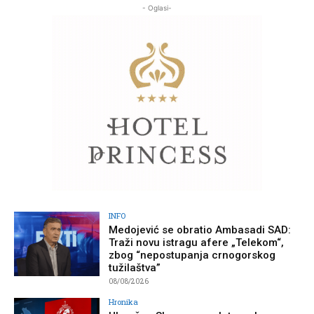
- Oglasi-
INFO
Medojević se obratio Ambasadi SAD:
Traži novu istragu afere „Telekom“,
zbog “nepostupanja crnogorskog
tužilaštva”
08/08/2026
Hronika