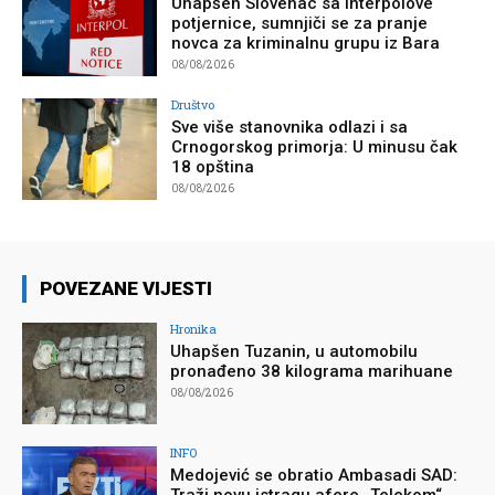
Uhapšen Slovenac sa Interpolove
potjernice, sumnjiči se za pranje
novca za kriminalnu grupu iz Bara
08/08/2026
Društvo
Sve više stanovnika odlazi i sa
Crnogorskog primorja: U minusu čak
18 opština
08/08/2026
POVEZANE VIJESTI
Hronika
Uhapšen Tuzanin, u automobilu
pronađeno 38 kilograma marihuane
08/08/2026
INFO
Medojević se obratio Ambasadi SAD:
Traži novu istragu afere „Telekom“,