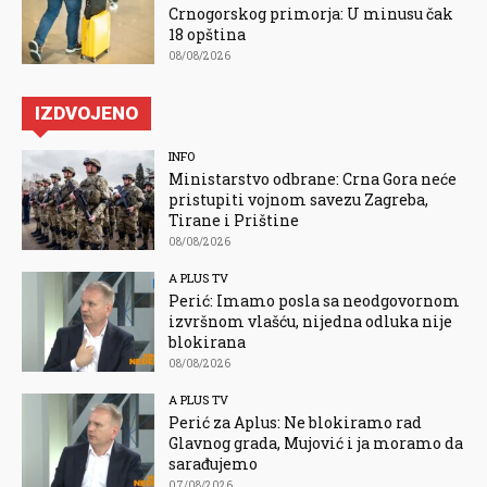
Crnogorskog primorja: U minusu čak
18 opština
08/08/2026
IZDVOJENO
INFO
Ministarstvo odbrane: Crna Gora neće
pristupiti vojnom savezu Zagreba,
Tirane i Prištine
08/08/2026
A PLUS TV
Perić: Imamo posla sa neodgovornom
izvršnom vlašću, nijedna odluka nije
blokirana
08/08/2026
A PLUS TV
Perić za Aplus: Ne blokiramo rad
Glavnog grada, Mujović i ja moramo da
sarađujemo
07/08/2026