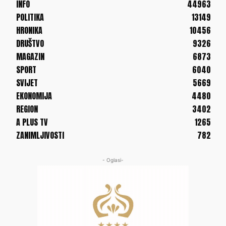
INFO
44963
POLITIKA
13149
HRONIKA
10456
DRUŠTVO
9326
MAGAZIN
6873
SPORT
6040
SVIJET
5669
EKONOMIJA
4480
REGION
3402
A PLUS TV
1265
ZANIMLJIVOSTI
782
- Oglasi-