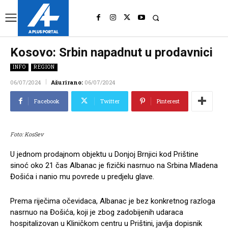
UK
LONDON NEWS
Kosovo: Srbin napadnut u prodavnici
INFO
REGION
06/07/2024
Ažurirano:
06/07/2024
Facebook
Twitter
Pinterest
Foto: KosSev
U jednom prodajnom objektu u Donjoj Brnjici kod Prištine
sinoć oko 21 čas Albanac je fizički nasrnuo na Srbina Mladena
Đošića i nanio mu povrede u predjelu glave.
Prema riječima očevidaca, Albanac je bez konkretnog razloga
nasrnuo na Đošića, koji je zbog zadobijenih udaraca
hospitalizovan u Kliničkom centru u Prištini, javlja dopisnik