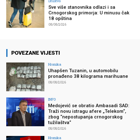
Društvo
Sve više stanovnika odlazi i sa
Crnogorskog primorja: U minusu čak
18 opština
08/08/2026
POVEZANE VIJESTI
Hronika
Uhapšen Tuzanin, u automobilu
pronađeno 38 kilograma marihuane
08/08/2026
INFO
Medojević se obratio Ambasadi SAD:
Traži novu istragu afere „Telekom“,
zbog “nepostupanja crnogorskog
tužilaštva”
08/08/2026
Hronika