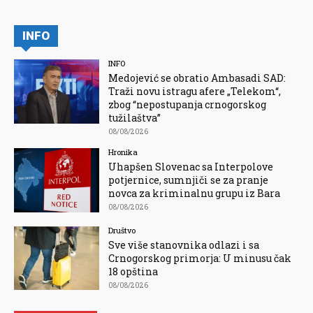
INFO
INFO
Medojević se obratio Ambasadi SAD:
Traži novu istragu afere „Telekom“,
zbog “nepostupanja crnogorskog
tužilaštva”
08/08/2026
Hronika
Uhapšen Slovenac sa Interpolove
potjernice, sumnjiči se za pranje
novca za kriminalnu grupu iz Bara
08/08/2026
Društvo
Sve više stanovnika odlazi i sa
Crnogorskog primorja: U minusu čak
18 opština
08/08/2026