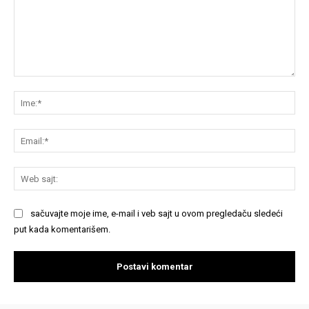
Komentariši:
Im
Em
We
saj
sačuvajte moje ime, e-mail i veb sajt u ovom pregledaču sledeći
put kada komentarišem.