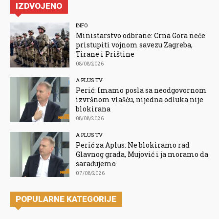
IZDVOJENO
INFO
Ministarstvo odbrane: Crna Gora neće
pristupiti vojnom savezu Zagreba,
Tirane i Prištine
08/08/2026
A PLUS TV
Perić: Imamo posla sa neodgovornom
izvršnom vlašću, nijedna odluka nije
blokirana
08/08/2026
A PLUS TV
Perić za Aplus: Ne blokiramo rad
Glavnog grada, Mujović i ja moramo da
sarađujemo
07/08/2026
POPULARNE KATEGORIJE