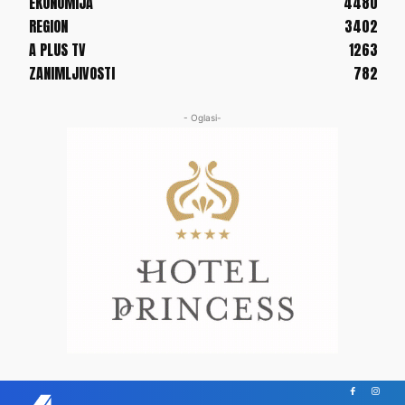
EKONOMIJA
4480
REGION
3402
A PLUS TV
1263
ZANIMLJIVOSTI
782
- Oglasi-