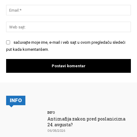
Em
We
saj
sačuvajte moje ime, e-mail i veb sajt u ovom pregledaču sledeći
put kada komentarišem.
INFO
INFO
Antimafija zakon pred poslanicima
24. avgusta?
06/08/2026