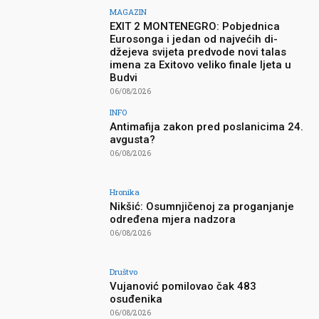
MAGAZIN
EXIT 2 MONTENEGRO: Pobjednica
Eurosonga i jedan od najvećih di-
džejeva svijeta predvode novi talas
imena za Exitovo veliko finale ljeta u
Budvi
06/08/2026
INFO
Antimafija zakon pred poslanicima 24.
avgusta?
06/08/2026
Hronika
Nikšić: Osumnjičenoj za proganjanje
određena mjera nadzora
06/08/2026
Društvo
Vujanović pomilovao čak 483
osuđenika
06/08/2026