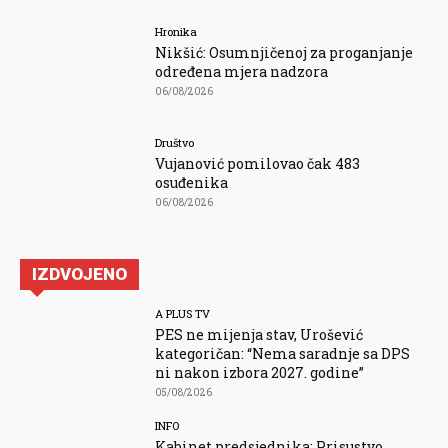
Hronika
Nikšić: Osumnjičenoj za proganjanje
određena mjera nadzora
06/08/2026
Društvo
Vujanović pomilovao čak 483
osuđenika
06/08/2026
IZDVOJENO
A PLUS TV
PES ne mijenja stav, Urošević
kategoričan: “Nema saradnje sa DPS
ni nakon izbora 2027. godine”
05/08/2026
INFO
Kabinet predsjednika: Prisustvo