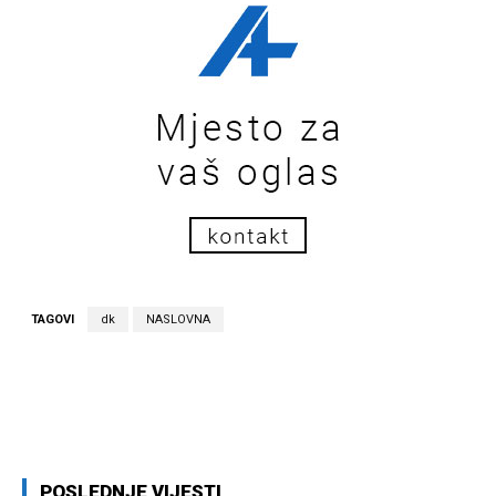
TAGOVI
dk
NASLOVNA
Facebook
Twitter
Pinterest
Wh
POSLEDNJE VIJESTI