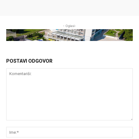
- Oglasi-
POSTAVI ODGOVOR
Komentariši:
Im