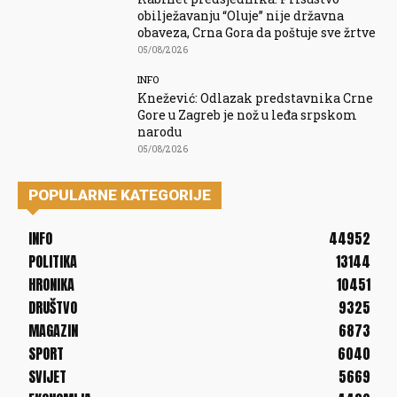
obilježavanju “Oluje” nije državna
obaveza, Crna Gora da poštuje sve žrtve
05/08/2026
INFO
Knežević: Odlazak predstavnika Crne
Gore u Zagreb je nož u leđa srpskom
narodu
05/08/2026
POPULARNE KATEGORIJE
INFO
44952
POLITIKA
13144
HRONIKA
10451
DRUŠTVO
9325
MAGAZIN
6873
SPORT
6040
SVIJET
5669