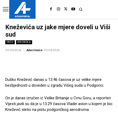
UK
LONDON NEWS
Kneževića uz jake mjere doveli u Viši
sud
INFO
HRONIKA
30/04/2024
Ažurirano:
30/04/2024
Facebook
Twitter
Pinterest
Wh
Duško Knežević danas u 13.46 časova je uz velike mjere
bezbjednosti u doveden u zgradu Višeg suda u Podgorici.
On je danas izručen iz Velike Britanije u Crnu Goru, a reporteri
Vijesti javili su da je u 13.29 časova Vladin avion u kojem je bio
Knežević sletio na pistu podgoričkog aerodroma.