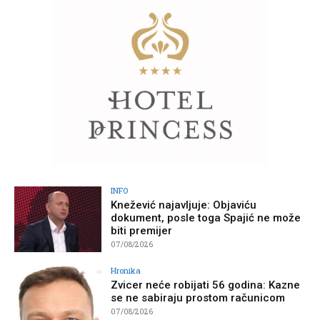
INFO
Knežević najavljuje: Objaviću
dokument, posle toga Spajić ne može
biti premijer
07/08/2026
Hronika
Zvicer neće robijati 56 godina: Kazne
se ne sabiraju prostom računicom
07/08/2026