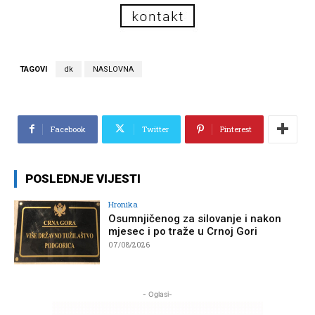
TAGOVI
dk
NASLOVNA
Facebook
Twitter
Pinterest
POSLEDNJE VIJESTI
Hronika
Osumnjičenog za silovanje i nakon
mjesec i po traže u Crnoj Gori
07/08/2026
- Oglasi-