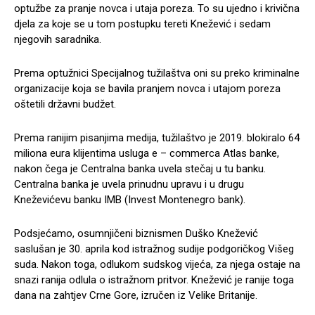
optužbe za pranje novca i utaja poreza. To su ujedno i krivična
djela za koje se u tom postupku tereti Knežević i sedam
njegovih saradnika.
Prema optužnici Specijalnog tužilaštva oni su preko kriminalne
organizacije koja se bavila pranjem novca i utajom poreza
oštetili državni budžet.
Prema ranijim pisanjima medija, tužilaštvo je 2019. blokiralo 64
miliona eura klijentima usluga e – commerca Atlas banke,
nakon čega je Centralna banka uvela stečaj u tu banku.
Centralna banka je uvela prinudnu upravu i u drugu
Kneževićevu banku IMB (Invest Montenegro bank).
Podsjećamo, osumnjičeni biznismen Duško Knežević
saslušan je 30. aprila kod istražnog sudije podgoričkog Višeg
suda. Nakon toga, odlukom sudskog vijeća, za njega ostaje na
snazi ranija odlula o istražnom pritvor. Knežević je ranije toga
dana na zahtjev Crne Gore, izručen iz Velike Britanije.