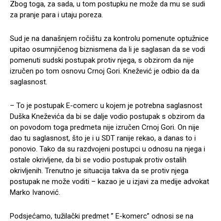
Zbog toga, za sada, u tom postupku ne može da mu se sudi
za pranje para i utaju poreza.
Sud je na današnjem ročištu za kontrolu pomenute optužnice
upitao osumnjičenog biznismena da li je saglasan da se vodi
pomenuti sudski postupak protiv njega, s obzirom da nije
izručen po tom osnovu Crnoj Gori. Knežević je odbio da da
saglasnost.
– To je postupak E-comerc u kojem je potrebna saglasnost
Duška Kneževića da bi se dalje vodio postupak s obzirom da
on povodom toga predmeta nije izručen Crnoj Gori. On nije
dao tu saglasnost, što je i u SDT ranije rekao, a danas to i
ponovio. Tako da su razdvojeni postupci u odnosu na njega i
ostale okrivljene, da bi se vodio postupak protiv ostalih
okrivljenih. Trenutno je situacija takva da se protiv njega
postupak ne može voditi – kazao je u izjavi za medije advokat
Marko Ivanović.
Podsjećamo, tužilački predmet ” E-komerc” odnosi se na