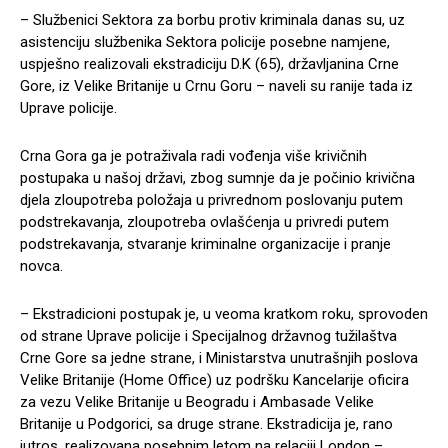
– Službenici Sektora za borbu protiv kriminala danas su, uz
asistenciju službenika Sektora policije posebne namjene,
uspješno realizovali ekstradiciju D.K (65), državljanina Crne
Gore, iz Velike Britanije u Crnu Goru – naveli su ranije tada iz
Uprave policije.
Crna Gora ga je potraživala radi vođenja više krivičnih
postupaka u našoj državi, zbog sumnje da je počinio krivična
djela zloupotreba položaja u privrednom poslovanju putem
podstrekavanja, zloupotreba ovlašćenja u privredi putem
podstrekavanja, stvaranje kriminalne organizacije i pranje
novca.
– Ekstradicioni postupak je, u veoma kratkom roku, sprovoden
od strane Uprave policije i Specijalnog državnog tužilaštva
Crne Gore sa jedne strane, i Ministarstva unutrašnjih poslova
Velike Britanije (Home Office) uz podršku Kancelarije oficira
za vezu Velike Britanije u Beogradu i Ambasade Velike
Britanije u Podgorici, sa druge strane. Ekstradicija je, rano
jutros, realizovana posebnim letom na relaciji London –