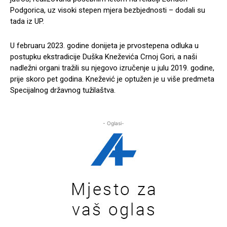
Podgorica, uz visoki stepen mjera bezbjednosti – dodali su
tada iz UP.
U februaru 2023. godine donijeta je prvostepena odluka u
postupku ekstradicije Duška Kneževića Crnoj Gori, a naši
nadležni organi tražili su njegovo izručenje u julu 2019. godine,
prije skoro pet godina. Knežević je optužen je u više predmeta
Specijalnog državnog tužilaštva.
- Oglasi-