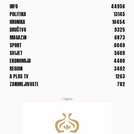
INFO
44956
POLITIKA
13145
HRONIKA
10454
DRUŠTVO
9325
MAGAZIN
6873
SPORT
6040
SVIJET
5669
EKONOMIJA
4480
REGION
3402
A PLUS TV
1263
ZANIMLJIVOSTI
782
- Oglasi-