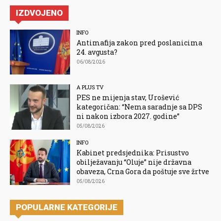
IZDVOJENO
INFO
Antimafija zakon pred poslanicima
24. avgusta?
06/08/2026
A PLUS TV
PES ne mijenja stav, Urošević
kategoričan: “Nema saradnje sa DPS
ni nakon izbora 2027. godine”
05/08/2026
INFO
Kabinet predsjednika: Prisustvo
obilježavanju “Oluje” nije državna
obaveza, Crna Gora da poštuje sve žrtve
05/08/2026
POPULARNE KATEGORIJE