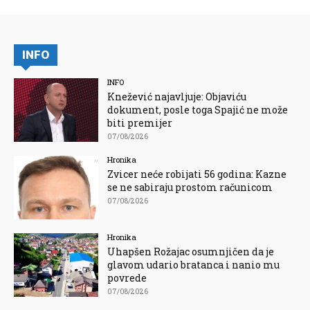
INFO
INFO
Knežević najavljuje: Objaviću
dokument, posle toga Spajić ne može
biti premijer
07/08/2026
Hronika
Zvicer neće robijati 56 godina: Kazne
se ne sabiraju prostom računicom
07/08/2026
Hronika
Uhapšen Rožajac osumnjičen da je
glavom udario bratanca i nanio mu
povrede
07/08/2026