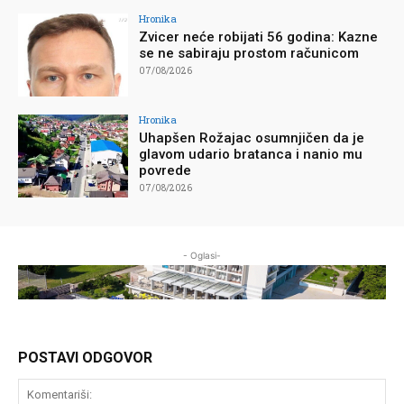
Hronika
Zvicer neće robijati 56 godina: Kazne
se ne sabiraju prostom računicom
07/08/2026
Hronika
Uhapšen Rožajac osumnjičen da je
glavom udario bratanca i nanio mu
povrede
07/08/2026
- Oglasi-
POSTAVI ODGOVOR