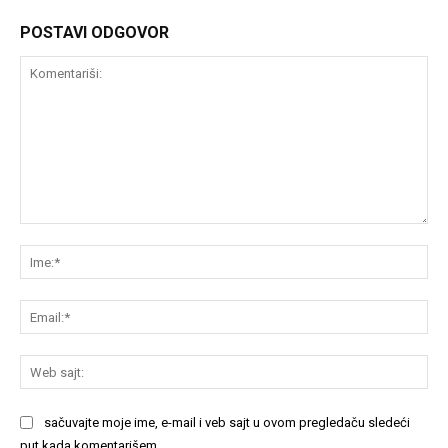
POSTAVI ODGOVOR
Komentariši:
Im
Em
We
saj
sačuvajte moje ime, e-mail i veb sajt u ovom pregledaču sledeći
put kada komentarišem.