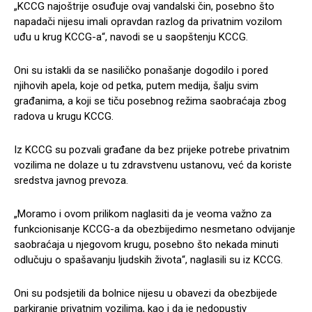
„KCCG najoštrije osuđuje ovaj vandalski čin, posebno što
napadači nijesu imali opravdan razlog da privatnim vozilom
uđu u krug KCCG-a“, navodi se u saopštenju KCCG.
Oni su istakli da se nasiličko ponašanje dogodilo i pored
njihovih apela, koje od petka, putem medija, šalju svim
građanima, a koji se tiču posebnog režima saobraćaja zbog
radova u krugu KCCG.
Iz KCCG su pozvali građane da bez prijeke potrebe privatnim
vozilima ne dolaze u tu zdravstvenu ustanovu, već da koriste
sredstva javnog prevoza.
„Moramo i ovom prilikom naglasiti da je veoma važno za
funkcionisanje KCCG-a da obezbijedimo nesmetano odvijanje
saobraćaja u njegovom krugu, posebno što nekada minuti
odlučuju o spašavanju ljudskih života“, naglasili su iz KCCG.
Oni su podsjetili da bolnice nijesu u obavezi da obezbijede
parkiranje privatnim vozilima, kao i da je nedopustiv