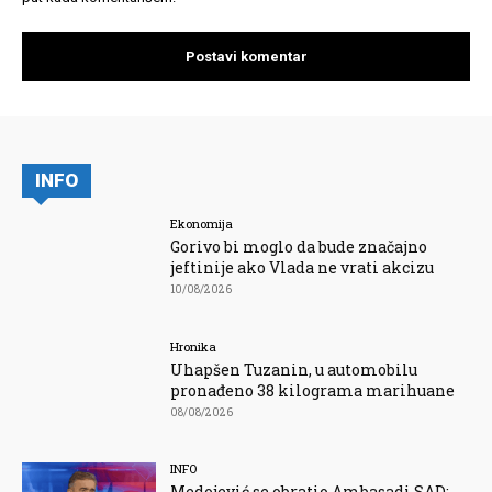
INFO
Ekonomija
Gorivo bi moglo da bude značajno
jeftinije ako Vlada ne vrati akcizu
10/08/2026
Hronika
Uhapšen Tuzanin, u automobilu
pronađeno 38 kilograma marihuane
08/08/2026
INFO
Medojević se obratio Ambasadi SAD: