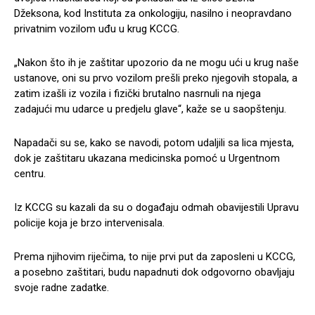
Džeksona, kod Instituta za onkologiju, nasilno i neopravdano
privatnim vozilom uđu u krug KCCG.
„Nakon što ih je zaštitar upozorio da ne mogu ući u krug naše
ustanove, oni su prvo vozilom prešli preko njegovih stopala, a
zatim izašli iz vozila i fizički brutalno nasrnuli na njega
zadajući mu udarce u predjelu glave“, kaže se u saopštenju.
Napadači su se, kako se navodi, potom udaljili sa lica mjesta,
dok je zaštitaru ukazana medicinska pomoć u Urgentnom
centru.
Iz KCCG su kazali da su o događaju odmah obavijestili Upravu
policije koja je brzo intervenisala.
Prema njihovim riječima, to nije prvi put da zaposleni u KCCG,
a posebno zaštitari, budu napadnuti dok odgovorno obavljaju
svoje radne zadatke.