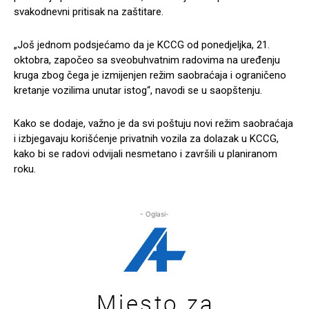
svakodnevni pritisak na zaštitare.
„Još jednom podsjećamo da je KCCG od ponedjeljka, 21.
oktobra, započeo sa sveobuhvatnim radovima na uređenju
kruga zbog čega je izmijenjen režim saobraćaja i ograničeno
kretanje vozilima unutar istog“, navodi se u saopštenju.
Kako se dodaje, važno je da svi poštuju novi režim saobraćaja
i izbjegavaju korišćenje privatnih vozila za dolazak u KCCG,
kako bi se radovi odvijali nesmetano i završili u planiranom
roku.
- Oglasi-