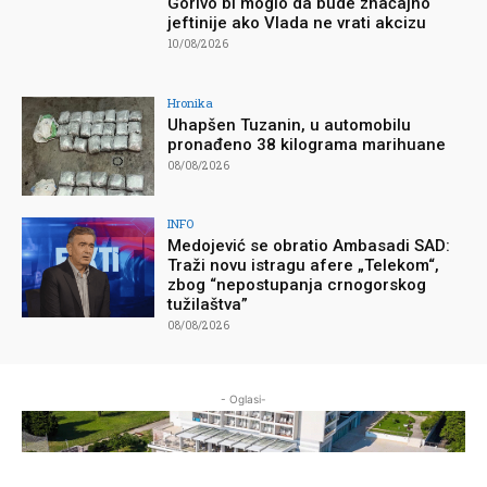
Gorivo bi moglo da bude značajno
jeftinije ako Vlada ne vrati akcizu
10/08/2026
Hronika
Uhapšen Tuzanin, u automobilu
pronađeno 38 kilograma marihuane
08/08/2026
INFO
Medojević se obratio Ambasadi SAD:
Traži novu istragu afere „Telekom“,
zbog “nepostupanja crnogorskog
tužilaštva”
08/08/2026
- Oglasi-