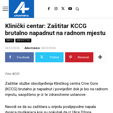
UK
LONDON NEWS
Klinički centar: Zaštitar KCCG
brutalno napadnut na radnom mjestu
INFO
DRUŠTVO
24/10/2024
Ažurirano:
24/10/2024
Facebook
Twitter
Pinterest
Foto: KCCG
Zaštitar službe obezbjeđenja Kliničkog centra Crne Gore
(KCCG) brutalno je napadnut i povrijeđen dok je bio na radnom
mjestu, saopšteno je iz te zdravstvene ustanove.
Navodi se da su zaštitara u srijedu poslijepodne napala
dvojica muškaraca koji su pokušali da iz Ulice Džona