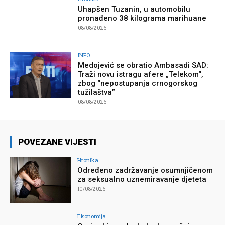
Uhapšen Tuzanin, u automobilu
pronađeno 38 kilograma marihuane
08/08/2026
INFO
Medojević se obratio Ambasadi SAD:
Traži novu istragu afere „Telekom“,
zbog “nepostupanja crnogorskog
tužilaštva”
08/08/2026
POVEZANE VIJESTI
Hronika
Određeno zadržavanje osumnjičenom
za seksualno uznemiravanje djeteta
10/08/2026
Ekonomija