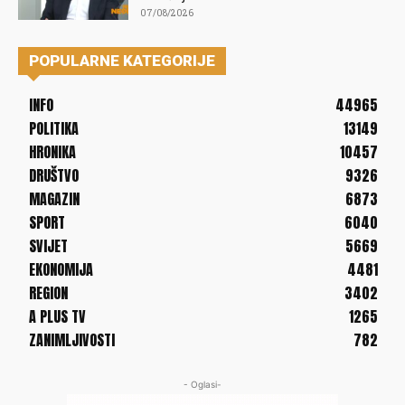
07/08/2026
POPULARNE KATEGORIJE
INFO
44965
POLITIKA
13149
HRONIKA
10457
DRUŠTVO
9326
MAGAZIN
6873
SPORT
6040
SVIJET
5669
EKONOMIJA
4481
REGION
3402
A PLUS TV
1265
ZANIMLJIVOSTI
782
- Oglasi-