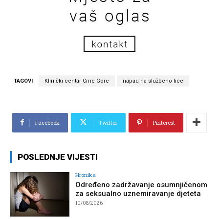
TAGOVI
Klinički centar Crne Gore
napad na službeno lice
Facebook
Twitter
Pinterest
POSLEDNJE VIJESTI
Hronika
Određeno zadržavanje osumnjičenom
za seksualno uznemiravanje djeteta
10/08/2026