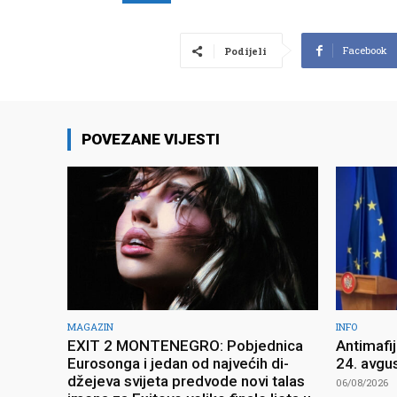
Facebook
Podijeli
POVEZANE VIJESTI
MAGAZIN
INFO
EXIT 2 MONTENEGRO: Pobjednica
Antimafi
Eurosonga i jedan od najvećih di-
24. avgu
džejeva svijeta predvode novi talas
06/08/2026