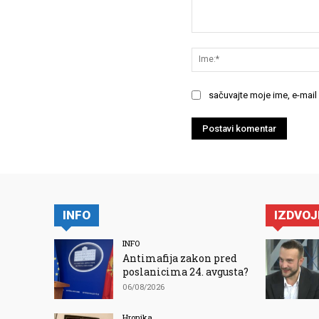
Komentariši:
sačuvajte moje ime, e-mail
INFO
IZDVO
INFO
Antimafija zakon pred
poslanicima 24. avgusta?
06/08/2026
Hronika