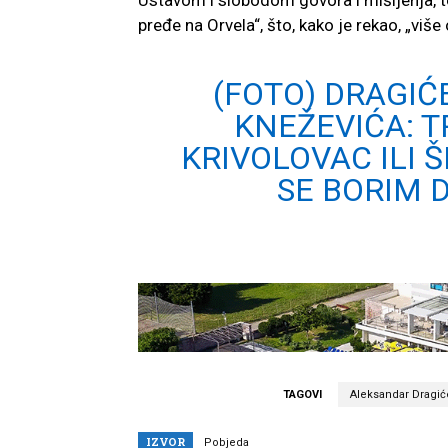
pređe na Orvela“, što, kako je rekao, „više
(FOTO) DRAGIĆ
KNEŽEVIĆA: T
KRIVOLOVAC ILI 
SE BORIM 
TAGOVI
Aleksandar Dragić
IZVOR
Pobjeda