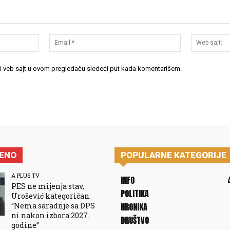
Ime:*
Email:*
 i veb sajt u ovom pregledaču sledeći put kada komentarišem.
JENO
POPULARNE KATEGORIJE
A PLUS TV
INFO
PES ne mijenja stav,
POLITIKA
Urošević kategoričan:
“Nema saradnje sa DPS
HRONIKA
ni nakon izbora 2027.
DRUŠTVO
godine”