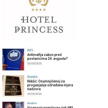
INFO
Antimafija zakon pred
poslanicima 24. avgusta?
06/08/2026
Hronika
Nikšić: Osumnjičenoj za
proganjanje određena mjera
nadzora
06/08/2026
Društvo
Vujanović pomilovao čak 483