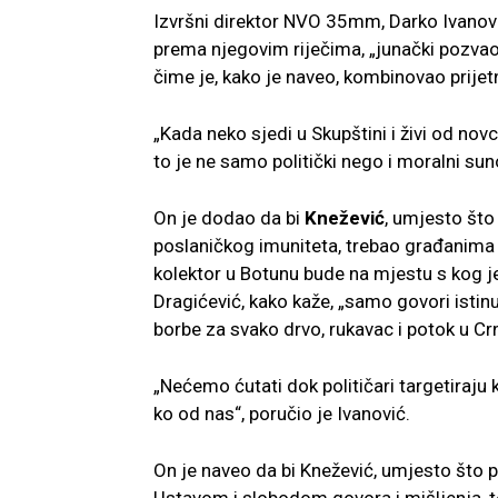
Izvršni direktor NVO 35mm, Darko Ivanović
prema njegovim riječima, „junački pozvao
čime je, kako je naveo, kombinovao prijetn
„Kada neko sjedi u Skupštini i živi od novc
to je ne samo politički nego i moralni suno
On je dodao da bi
Knežević
, umjesto što 
poslaničkog imuniteta, trebao građanima o
kolektor u Botunu bude na mjestu s kog je
Dragićević, kako kaže, „samo govori istin
borbe za svako drvo, rukavac i potok u Crn
„Nećemo ćutati dok političari targetiraju 
ko od nas“, poručio je Ivanović.
On je naveo da bi Knežević, umjesto što p
Ustavom i slobodom govora i mišljenja, t