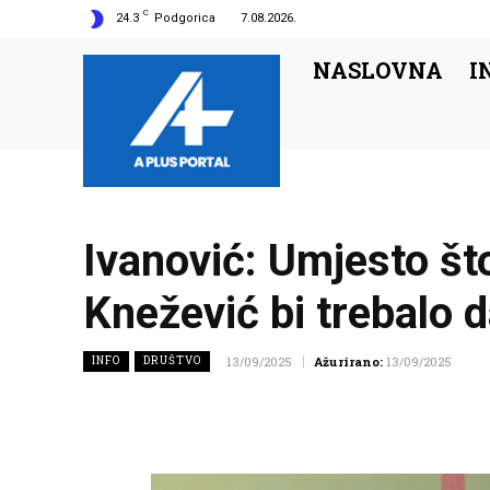
C
24.3
Podgorica
7.08.2026.
NASLOVNA
I
Ivanović: Umjesto što
Knežević bi trebalo
INFO
DRUŠTVO
13/09/2025
Ažurirano:
13/09/2025