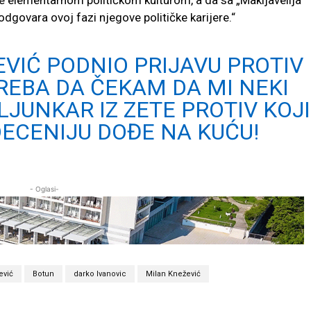
 odgovara ovoj fazi njegove političke karijere.“
EVIĆ PODNIO PRIJAVU PROTIV
REBA DA ČEKAM DA MI NEKI
ŠLJUNKAR IZ ZETE PROTIV KOJ
DECENIJU DOĐE NA KUĆU!
- Oglasi-
ević
Botun
darko Ivanovic
Milan Knežević