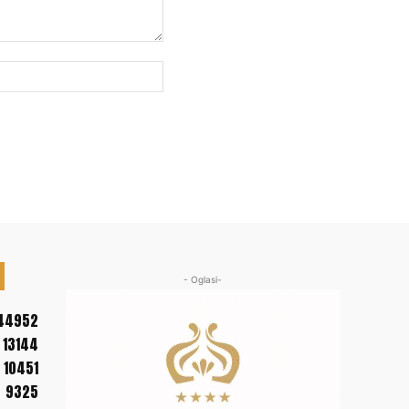
Web
sajt:
- Oglasi-
44952
13144
10451
9325