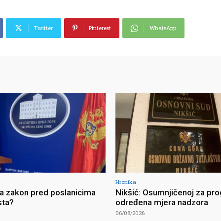
Twitter
Pinterest
WhatsApp
Hronika
ja zakon pred poslanicima
Nikšić: Osumnjičenoj za pro
sta?
određena mjera nadzora
06/08/2026