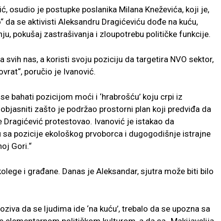
, osudio je postupke poslanika Milana Kneževića, koji je,
“ da se aktivisti Aleksandru Dragićeviću dođe na kuću,
ju, pokušaj zastrašivanja i zloupotrebu političke funkcije.
a svih nas, a koristi svoju poziciju da targetira NVO sektor,
vrat“, poručio je Ivanović.
se bahati pozicijom moći i ‘hrabrošću’ koju crpi iz
bjasniti zašto je podržao prostorni plan koji predviđa da
 Dragićević protestovao. Ivanović je istakao da
u sa pozicije ekološkog prvoborca i dugogodišnje istrajne
oj Gori.“
kolege i građane. Danas je Aleksandar, sjutra može biti bilo
oziva da se ljudima ide ‘na kuću’, trebalo da se upozna sa
e elementarnom političkom kulturom, a da sa „Makijavelija