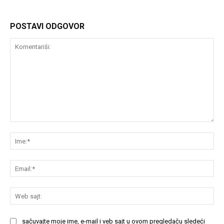
POSTAVI ODGOVOR
Komentariši:
Im
Em
We
saj
sačuvajte moje ime, e-mail i veb sajt u ovom pregledaču sledeći