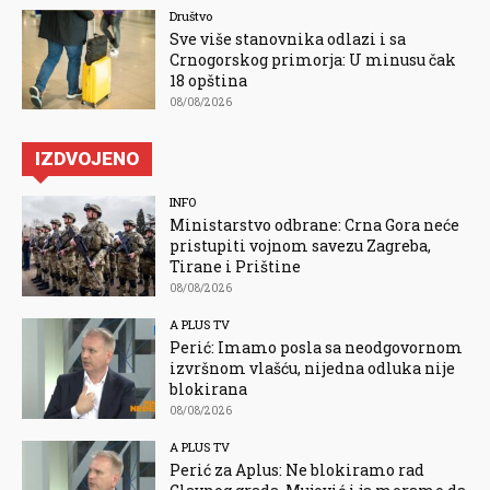
Društvo
Sve više stanovnika odlazi i sa
Crnogorskog primorja: U minusu čak
18 opština
08/08/2026
IZDVOJENO
INFO
Ministarstvo odbrane: Crna Gora neće
pristupiti vojnom savezu Zagreba,
Tirane i Prištine
08/08/2026
A PLUS TV
Perić: Imamo posla sa neodgovornom
izvršnom vlašću, nijedna odluka nije
blokirana
08/08/2026
A PLUS TV
Perić za Aplus: Ne blokiramo rad