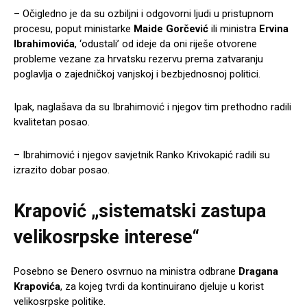
– Očigledno je da su ozbiljni i odgovorni ljudi u pristupnom
procesu, poput ministarke
Maide Gorčević
ili ministra
Ervina
Ibrahimovića
, ‘odustali’ od ideje da oni riješe otvorene
probleme vezane za hrvatsku rezervu prema zatvaranju
poglavlja o zajedničkoj vanjskoj i bezbjednosnoj politici.
Ipak, naglašava da su Ibrahimović i njegov tim prethodno radili
kvalitetan posao.
– Ibrahimović i njegov savjetnik Ranko Krivokapić radili su
izrazito dobar posao.
Krapović „sistematski zastupa
velikosrpske interese“
Posebno se Đenero osvrnuo na ministra odbrane
Dragana
Krapovića
, za kojeg tvrdi da kontinuirano djeluje u korist
velikosrpske politike.