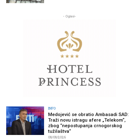
- Oglasi-
INFO
Medojević se obratio Ambasadi SAD:
Traži novu istragu afere „Telekom“,
zbog “nepostupanja crnogorskog
tužilaštva”
08/08/2026