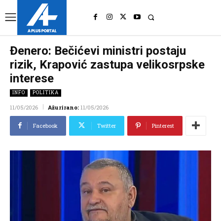
UK
LONDON NEWS
Đenero: Bečićevi ministri postaju
rizik, Krapović zastupa velikosrpske
interese
INFO
POLITIKA
11/05/2026
Ažurirano:
11/05/2026
Facebook
Twitter
Pinterest