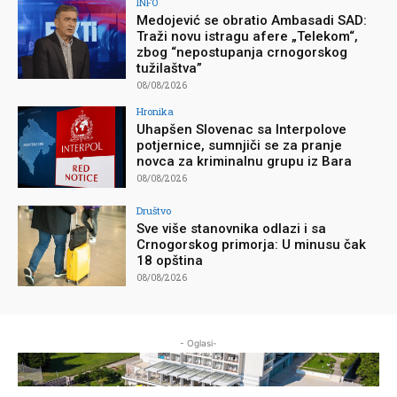
INFO
Medojević se obratio Ambasadi SAD:
Traži novu istragu afere „Telekom“,
zbog “nepostupanja crnogorskog
tužilaštva”
08/08/2026
Hronika
Uhapšen Slovenac sa Interpolove
potjernice, sumnjiči se za pranje
novca za kriminalnu grupu iz Bara
08/08/2026
Društvo
Sve više stanovnika odlazi i sa
Crnogorskog primorja: U minusu čak
18 opština
08/08/2026
- Oglasi-