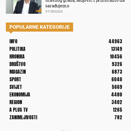
Glavnog grada, Mujović i ja moramo da
sarađujemo
07/08/2026
POPULARNE KATEGORIJE
INFO
44963
POLITIKA
13149
HRONIKA
10456
DRUŠTVO
9326
MAGAZIN
6873
SPORT
6040
SVIJET
5669
EKONOMIJA
4480
REGION
3402
A PLUS TV
1265
ZANIMLJIVOSTI
782