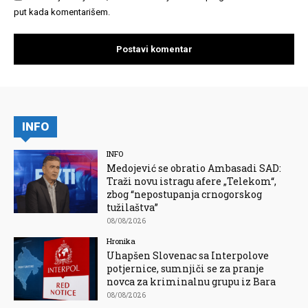
put kada komentarišem.
INFO
INFO
Medojević se obratio Ambasadi SAD:
Traži novu istragu afere „Telekom“,
zbog “nepostupanja crnogorskog
tužilaštva”
08/08/2026
Hronika
Uhapšen Slovenac sa Interpolove
potjernice, sumnjiči se za pranje
novca za kriminalnu grupu iz Bara
08/08/2026