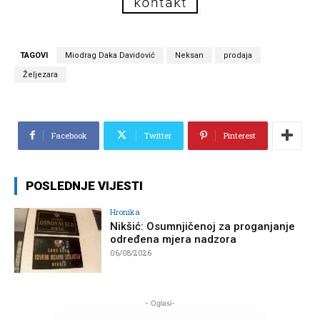
TAGOVI
Miodrag Daka Davidović
Neksan
prodaja
Željezara
Facebook
Twitter
Pinterest
POSLEDNJE VIJESTI
Hronika
Nikšić: Osumnjičenoj za proganjanje
određena mjera nadzora
06/08/2026
- Oglasi-