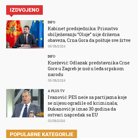
IZDVOJENO
INFO
Kabinet predsjednika: Prisustvo
obilježavanju “Oluje” nije državna
obaveza, Crna Gora da poštuje sve žrtve
05/08/2026
INFO
Knežević: Odlazak predstavnika Crne
Gore u Zagreb je nož u leđa srpskom
narodu
05/08/2026
A PLUS TV
Ivanović: PES neće sa partijama koje
se nijesu ogradile od kriminala;
Đukanović je imao 30 godina da
ostvari napredak sa EU
01/08/2026
POPULARNE KATEGORIJE