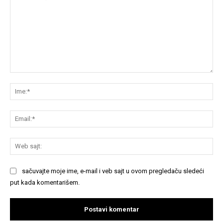
Komentariši:
Im
Em
We
saj
sačuvajte moje ime, e-mail i veb sajt u ovom pregledaču sledeći
put kada komentarišem.