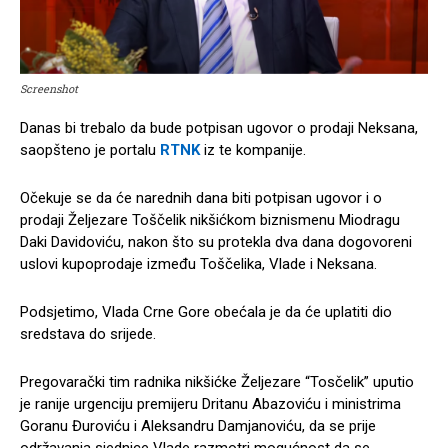
Screenshot
Danas bi trebalo da bude potpisan ugovor o prodaji Neksana,
saopšteno je portalu
RTNK
iz te kompanije.
Očekuje se da će narednih dana biti potpisan ugovor i o
prodaji Željezare Toščelik nikšićkom biznismenu Miodragu
Daki Davidoviću, nakon što su protekla dva dana dogovoreni
uslovi kupoprodaje između Toščelika, Vlade i Neksana.
Podsjetimo, Vlada Crne Gore obećala je da će uplatiti dio
sredstava do srijede.
Pregovarački tim radnika nikšićke Željezare “Tosčelik” uputio
je ranije urgenciju premijeru Dritanu Abazoviću i ministrima
Goranu Đuroviću i Aleksandru Damjanoviću, da se prije
održavanja sjednice Vlade razmotri mogućnost da se