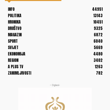
INFO
44951
POLITIKA
13143
HRONIKA
10451
DRUŠTVO
9325
MAGAZIN
6872
SPORT
6040
SVIJET
5669
EKONOMIJA
4480
REGION
3402
A PLUS TV
1263
ZANIMLJIVOSTI
782
- Oglasi-