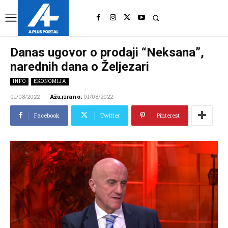
UK
LONDON NEWS
Danas ugovor o prodaji “Neksana”,
narednih dana o Željezari
INFO
EKONOMIJA
01/08/2022
Ažurirano:
01/08/2022
Facebook
Twitter
Pinterest