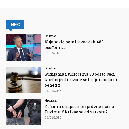
INFO
Društvo
Vujanović pomilovao čak 483
osuđenika
06/08/2026
Društvo
Sudijama i tužiocima 30 odsto veći
koeficijenti, uvode se brojni dodaci i
benefiti
06/08/2026
Hronika
Zećanin uhapšen prije dvije noći u
Tuzima: Skrivao se od zatvora?
06/08/2026