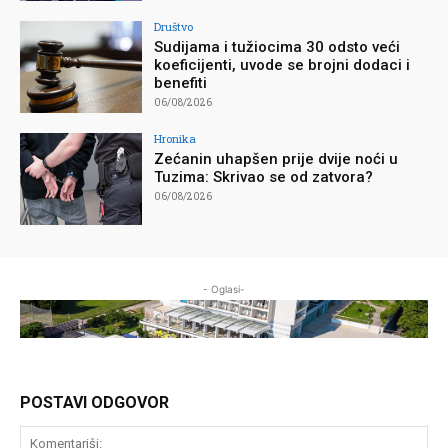
Društvo
Sudijama i tužiocima 30 odsto veći
koeficijenti, uvode se brojni dodaci i
benefiti
06/08/2026
Hronika
Zećanin uhapšen prije dvije noći u
Tuzima: Skrivao se od zatvora?
06/08/2026
- Oglasi-
POSTAVI ODGOVOR