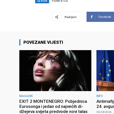
IZVOR
Portal RTCG
Facebook
Podijeli
POVEZANE VIJESTI
MAGAZIN
INFO
EXIT 2 MONTENEGRO: Pobjednica
Antimafi
Eurosonga i jedan od najvećih di-
24. avgu
džejeva svijeta predvode novi talas
06/08/2026