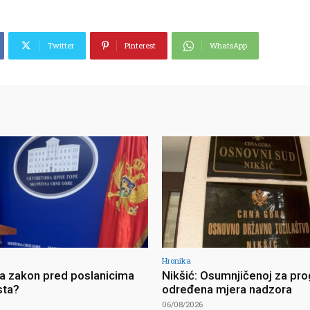
Twitter
Pinterest
WhatsApp
Hronika
ja zakon pred poslanicima
Nikšić: Osumnjičenoj za pro
sta?
određena mjera nadzora
06/08/2026