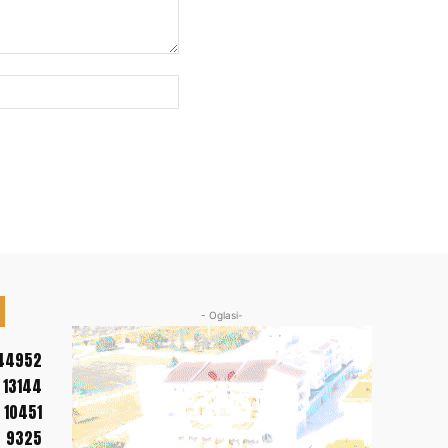
Web
sajt:
- Oglasi-
44952
13144
10451
9325