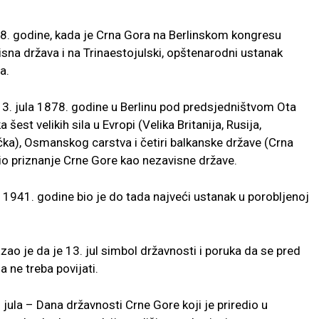
78. godine, kada je Crna Gora na Berlinskom kongresu
na država i na Trinaestojulski, opštenarodni ustanak
a.
 13. jula 1878. godine u Berlinu pod predsjedništvom Ota
šest velikih sila u Evropi (Velika Britanija, Rusija,
čka), Osmanskog carstva i četiri balkanske države (Crna
 bio priznanje Crne Gore kao nezavisne države.
 1941. godine bio je do tada najveći ustanak u porobljenoj
ao je da je 13. jul simbol državnosti i poruka da se pred
 ne treba povijati.
ula – Dana državnosti Crne Gore koji je priredio u