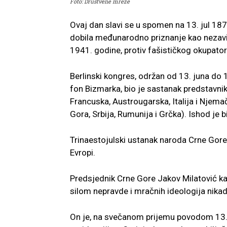
Foto: Društvene mreže
Ovaj dan slavi se u spomen na 13. jul 18
dobila međunarodno priznanje kao nezavis
1941. godine, protiv fašističkog okupator
Berlinski kongres, održan od 13. juna do
fon Bizmarka, bio je sastanak predstavnika 
Francuska, Austrougarska, Italija i Njema
Gora, Srbija, Rumunija i Grčka). Ishod je
Trinaestojulski ustanak naroda Crne Gore
Evropi.
Predsjednik Crne Gore Jakov Milatović kaz
silom nepravde i mračnih ideologija nikada
On je, na svečanom prijemu povodom 13. j