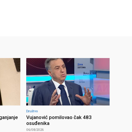
Društvo
ganjanje
Vujanović pomilovao čak 483
osuđenika
06/08/2026