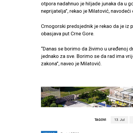
otpora nadahnuo je hiljade junaka da u
neprijatelja”, rekao je Milatović, navodeći 
Crnogorski predsjednik je rekao da je iz 
obasjava put Crne Gore.
“Danas se borimo da živimo u uređenoj drž
jednako za sve. Borimo se da rad ima vrije
zakona”, naveo je Milatović.
TAGOVI
13. Jul