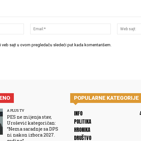
Ime:*
Email:*
 i veb sajt u ovom pregledaču sledeći put kada komentarišem.
JENO
POPULARNE KATEGORIJE
A PLUS TV
INFO
PES ne mijenja stav,
POLITIKA
Urošević kategoričan:
“Nema saradnje sa DPS
HRONIKA
ni nakon izbora 2027.
DRUŠTVO
godine”