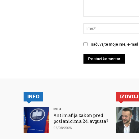
Komentariši:
sačuvajte moje ime, e-mail
INFO
IZDVO
INFO
Antimafija zakon pred
poslanicima 24. avgusta?
06/08/2026