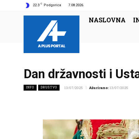
C
22.3
Podgorica
7.08.2026.
NASLOVNA
I
Dan državnosti i Usta
INFO
DRUŠTVO
13/07/2025
Ažurirano:
13/07/2025