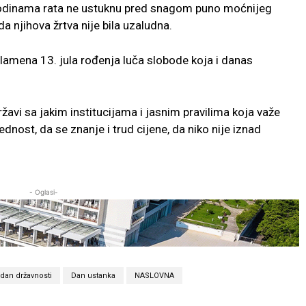
 godinama rata ne ustuknu pred snagom puno moćnijeg
da njihova žrtva nije bila uzaludna.
plamena 13. jula rođenja luča slobode koja i danas
avi sa jakim institucijama i jasnim pravilima koja važe
dnost, da se znanje i trud cijene, da niko nije iznad
- Oglasi-
dan državnosti
Dan ustanka
NASLOVNA