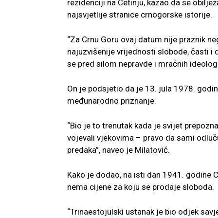
rezidenciji na Cetinju, kazao da se obiljež
najsvjetlije stranice crnogorske istorije.
“Za Crnu Goru ovaj datum nije praznik ne
najuzvišenije vrijednosti slobode, časti i 
se pred silom nepravde i mračnih ideologi
On je podsjetio da je 13. jula 1978. godi
međunarodno priznanje.
“Bio je to trenutak kada je svijet prepozn
vojevali vjekovima – pravo da sami odluču
predaka”, naveo je Milatović.
Kako je dodao, na isti dan 1941. godine Cr
nema cijene za koju se prodaje sloboda.
“Trinaestojulski ustanak je bio odjek savj