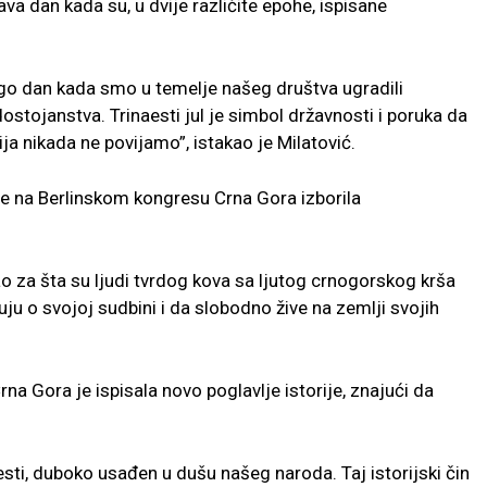
ava dan kada su, u dvije različite epohe, ispisane
go dan kada smo u temelje našeg društva ugradili
dostojanstva. Trinaesti jul je simbol državnosti i poruka da
ja nikada ne povijamo”, istakao je Milatović.
ne na Berlinskom kongresu Crna Gora izborila
ao za šta su ljudi tvrdog kova sa ljutog crnogorskog krša
ju o svojoj sudbini i da slobodno žive na zemlji svojih
na Gora je ispisala novo poglavlje istorije, znajući da
esti, duboko usađen u dušu našeg naroda. Taj istorijski čin