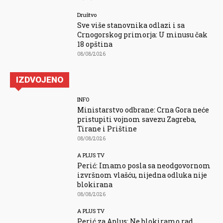
Društvo
Sve više stanovnika odlazi i sa
Crnogorskog primorja: U minusu čak
18 opština
08/08/2026
IZDVOJENO
INFO
Ministarstvo odbrane: Crna Gora neće
pristupiti vojnom savezu Zagreba,
Tirane i Prištine
08/08/2026
A PLUS TV
Perić: Imamo posla sa neodgovornom
izvršnom vlašću, nijedna odluka nije
blokirana
08/08/2026
A PLUS TV
Perić za Aplus: Ne blokiramo rad