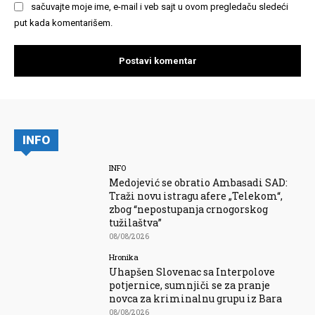
sačuvajte moje ime, e-mail i veb sajt u ovom pregledaču sledeći
put kada komentarišem.
INFO
INFO
Medojević se obratio Ambasadi SAD:
Traži novu istragu afere „Telekom“,
zbog “nepostupanja crnogorskog
tužilaštva”
08/08/2026
Hronika
Uhapšen Slovenac sa Interpolove
potjernice, sumnjiči se za pranje
novca za kriminalnu grupu iz Bara
08/08/2026