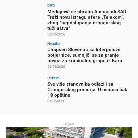
INFO
Medojević se obratio Ambasadi SAD:
Traži novu istragu afere „Telekom“,
zbog “nepostupanja crnogorskog
tužilaštva”
08/08/2026
Hronika
Uhapšen Slovenac sa Interpolove
potjernice, sumnjiči se za pranje
novca za kriminalnu grupu iz Bara
08/08/2026
Društvo
Sve više stanovnika odlazi i sa
Crnogorskog primorja: U minusu čak
18 opština
08/08/2026
- Oglasi-