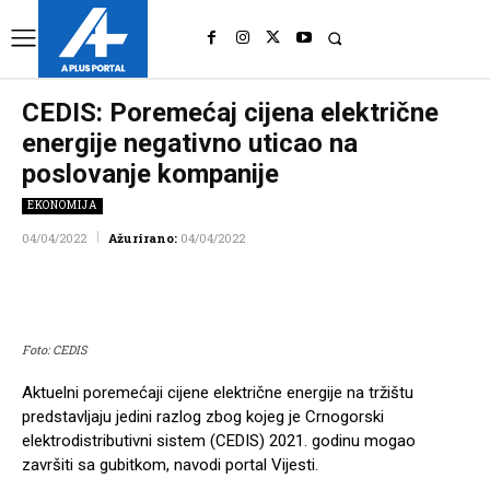
UK
LONDON NEWS
CEDIS: Poremećaj cijena električne
energije negativno uticao na
poslovanje kompanije
EKONOMIJA
04/04/2022
Ažurirano:
04/04/2022
Facebook
Twitter
Pinterest
Wh
Foto: CEDIS
Aktuelni poremećaji cijene električne energije na tržištu
predstavljaju jedini razlog zbog kojeg je Crnogorski
elektrodistributivni sistem (CEDIS) 2021. godinu mogao
završiti sa gubitkom, navodi portal Vijesti.