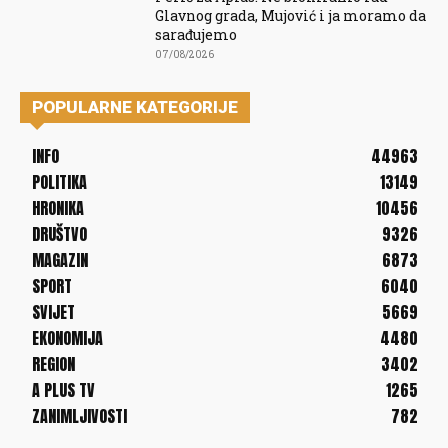
Glavnog grada, Mujović i ja moramo da
sarađujemo
07/08/2026
POPULARNE KATEGORIJE
INFO
44963
POLITIKA
13149
HRONIKA
10456
DRUŠTVO
9326
MAGAZIN
6873
SPORT
6040
SVIJET
5669
EKONOMIJA
4480
REGION
3402
A PLUS TV
1265
ZANIMLJIVOSTI
782