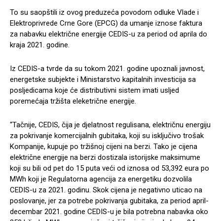
To su saopštili iz ovog preduzeća povodom odluke Vlade i
Elektroprivrede Crne Gore (EPCG) da umanje iznose faktura
za nabavku električne energije CEDIS-u za period od aprila do
kraja 2021. godine.
Iz CEDIS-a tvrde da su tokom 2021. godine upoznali javnost,
energetske subjekte i Ministarstvo kapitalnih investicija sa
posljedicama koje će distributivni sistem imati usljed
poremećaja tržišta eleketrične energije.
“Tačnije, CEDIS, čija je djelatnost regulisana, električnu energiju
za pokrivanje komercijalnih gubitaka, koji su isključivo trošak
Kompanije, kupuje po tržišnoj cijeni na berzi. Tako je cijena
električne energije na berzi dostizala istorijske maksimume
koji su bili od pet do 15 puta veći od iznosa od 53,392 eura po
MWh koji je Regulatorna agencija za energetiku dozvolila
CEDIS-u za 2021. godinu. Skok cijena je negativno uticao na
poslovanje, jer za potrebe pokrivanja gubitaka, za period april-
decembar 2021. godine CEDIS-u je bila potrebna nabavka oko