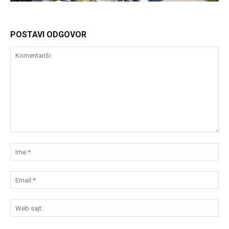
POSTAVI ODGOVOR
Komentariši:
Im
Em
We
saj