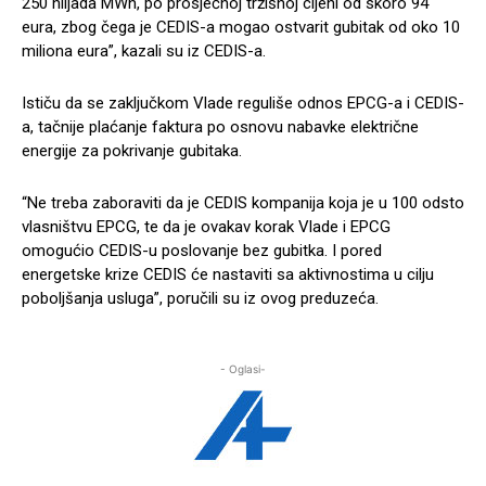
250 hiljada MWh, po prosječnoj tržišnoj cijeni od skoro 94
eura, zbog čega je CEDIS-a mogao ostvarit gubitak od oko 10
miliona eura”, kazali su iz CEDIS-a.
Ističu da se zaključkom Vlade reguliše odnos EPCG-a i CEDIS-
a, tačnije plaćanje faktura po osnovu nabavke električne
energije za pokrivanje gubitaka.
“Ne treba zaboraviti da je CEDIS kompanija koja je u 100 odsto
vlasništvu EPCG, te da je ovakav korak Vlade i EPCG
omogućio CEDIS-u poslovanje bez gubitka. I pored
energetske krize CEDIS će nastaviti sa aktivnostima u cilju
poboljšanja usluga”, poručili su iz ovog preduzeća.
- Oglasi-