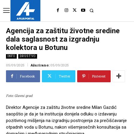
UK
LONDON NEWS
Agencija za zaštitu životne sredine
dala saglasnost za izgradnju
kolektora u Botunu
INFO
DRUŠTVO
05/09/2025
Ažurirano:
05/09/2025
Facebook
Twitter
Pinterest
Foto: Glavni grad
Direktor Agencije za zaštitu životne sredine Milan Gazdić
saopštio je da je ta institucija donijela odluku o izdavanju
pozitivnog mišljenja na izgradnju postrojenja za prečišćavanje
otpadnih voda u Botunu, nakon višemjesečnih konsultacija sa
domaćim i međunarodnim stručnjacima.