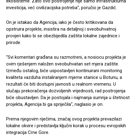
ekosisteme. Zato ovo postrojenje nije samo infrastrukturna
investicija, već civilizacijska potreba“, poručio je Gazdić.
On je istakao da Agencija, iako je često kritikovana da
opstruira projekte, insistira na detaljnoj i sveobuhvatnoj
provjeri kako bi se obezbijedila zaštita lokalne zajednice i
prirode.
“Svi komentari građana su razmotreni, a nosiocu projekta je
ovim rješenjem naložen sveobuhvatan set mjera zaštite.
Između ostalog, biće uspostavljen kontinuirani monitoring
kvaliteta vazduha instaliranjem mjerne stanice u Botunu, a
rezultati će biti dostupni javnosti u realnom vremenu. U
slučaju prekoračenja dozvoljenih vrijednosti, rad postrojenja
biće obustavljen. Da je postojala i najmanja sumnja u štetnost
projekta, Agencija bi ga spriječila“, naglasio je on.
Prema njegovim riječima, značaj ovog projekta prevazilazi
lokalne okvire i predstavlja ključni korak u procesu evropskih
integracija Crne Gore.