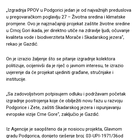
„Izgradnja PPOV u Podgorici jedan je od najvažnijih preduslova
u pregovaračkom poglavlju 27 – Životna sredina i klimatske
promjene. Ovo je najznačajniji projekat zaštite životne sredine
u Crnoj Gori ikada, jer direktno utiče na zdravlje ljudi, očuvanje
kvaliteta vode i biodiverziteta Morače i Skadarskog jezera“,
rekao je Gazdić.
On je izrazio žaljenje što se pitanje izgradnje kolektora
politizuje, ocijenivši da je riječ o javnom interesu, te izrazio
uvjerenje da će projekat ujediniti građane, stručnjake i
institucije.
„Sa zadovoljstvom potpisujem odluku i podržavam početak
izgradnje postrojenja koje će obilježiti novu fazu u razvoju
Podgorice i Zete, zaštiti Skadarskog jezera i ispunjavanju
evropske vizije Crne Gore“, zaključio je Gazdić.
Iz Agencije je saopšteno da je nosiocu projekta, Glavnom
gradu Podgorica, donijeto rješenje broj: 03-UPI-1971/36od