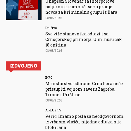
Uhapšen Slovenac sa Interpolove
potjernice, sumnjiči se za pranje
novca za kriminalnu grupu iz Bara
08/08/2026
Društvo
Sve više stanovnika odlazi i sa
Crnogorskog primorja: U minusu čak
18 opština
08/08/2026
IZDVOJENO
INFO
Ministarstvo odbrane: Crna Gora neće
pristupiti vojnom savezu Zagreba,
Tirane i Prištine
08/08/2026
A PLUS TV
Perić: Imamo posla sa neodgovornom
izvršnom vlašću, nijedna odluka nije
blokirana