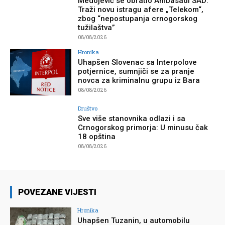
Medojević se obratio Ambasadi SAD:
Traži novu istragu afere „Telekom“,
zbog “nepostupanja crnogorskog
tužilaštva”
08/08/2026
Hronika
Uhapšen Slovenac sa Interpolove
potjernice, sumnjiči se za pranje
novca za kriminalnu grupu iz Bara
08/08/2026
Društvo
Sve više stanovnika odlazi i sa
Crnogorskog primorja: U minusu čak
18 opština
08/08/2026
POVEZANE VIJESTI
Hronika
Uhapšen Tuzanin, u automobilu