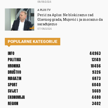
08/08/2026
A PLUS TV
Perić za Aplus: Ne blokiramo rad
Glavnog grada, Mujović i ja moramo da
sarađujemo
07/08/2026
POPULARNE KATEGORIJE
INFO
44963
POLITIKA
13149
HRONIKA
10456
DRUŠTVO
9326
MAGAZIN
6873
SPORT
6040
SVIJET
5669
EKONOMIJA
4480
REGION
3402