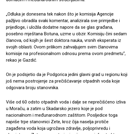
„Odluka je donesena tek nakon što je komisija Agencije
pažljivo obradila svaki komentar, analizirala sve primjedbe i
prijedloge, i uložila dodatne napore da se glas građana,
posebno mještana Botuna, uzme u obzir. Komisiju čini sedam
članova, od kojih je šest doktora nauka, vrsnih eksperata iz
svojih oblasti. Ovom prilikom zahvaljujem svim članovima
komisije na profesionalnom odnosu prema ovom predmetu“,
rekao je Gazdić.
On je podsjetio da je Podgorica jedini glavni grad u regionu koji
još nema postrojenje za prečišćavanje otpadnih voda koje
odgovara broju stanovnika.
Više od 60 odsto otpadnih voda i dalje se neprečišćeno izliva
u Moraču, a zatim u Skadarsko jezero koje je pod
nacionalnom i međunarodnom zaštitom. Posljedice toga
najviše trpe stanovnici Zete, kroz čija naselja protiče
zagađena voda koja ugrožava zdravlje, poljoprivredu i