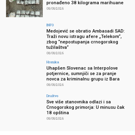
pronađeno 38 kilograma marihuane
08/08/2026
INFO
Medojević se obratio Ambasadi SAD:
Traži novu istragu afere „Telekom“,
zbog “nepostupanja crnogorskog
tužilaštva”
08/08/2026
Hronika
Uhapšen Slovenac sa Interpolove
potjernice, sumnjiči se za pranje
novca za kriminalnu grupu iz Bara
08/08/2026
Društvo
Sve više stanovnika odlazi i sa
Crnogorskog primorja: U minusu čak
18 opština
08/08/2026