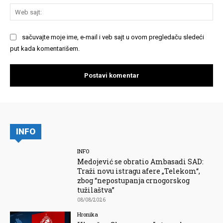
We
saj
sačuvajte moje ime, e-mail i veb sajt u ovom pregledaču sledeći
put kada komentarišem.
INFO
INFO
Medojević se obratio Ambasadi SAD:
Traži novu istragu afere „Telekom“,
zbog “nepostupanja crnogorskog
tužilaštva”
08/08/2026
Hronika