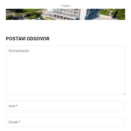
- Oglasi-
POSTAVI ODGOVOR
Komentariši:
Im
Em