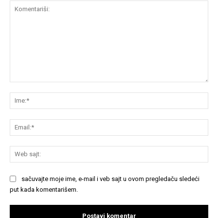
Komentariši:
Im
Em
We
saj
sačuvajte moje ime, e-mail i veb sajt u ovom pregledaču sledeći
put kada komentarišem.