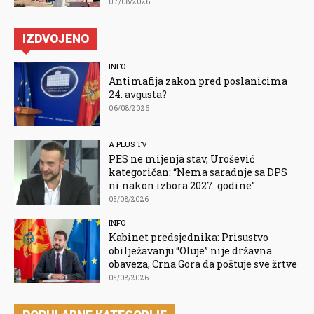
07/08/2026
IZDVOJENO
INFO
Antimafija zakon pred poslanicima
24. avgusta?
06/08/2026
A PLUS TV
PES ne mijenja stav, Urošević
kategoričan: “Nema saradnje sa DPS
ni nakon izbora 2027. godine”
05/08/2026
INFO
Kabinet predsjednika: Prisustvo
obilježavanju “Oluje” nije državna
obaveza, Crna Gora da poštuje sve žrtve
05/08/2026