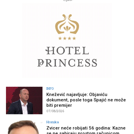
INFO
Knežević najavljuje: Objaviću
dokument, posle toga Spajić ne može
biti premijer
07/08/2026
Hronika
Zvicer neće robijati 56 godina: Kazne
se ne sabiraju prostom računicom