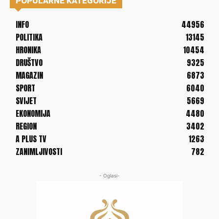
POPULARNE KATEGORIJE
INFO
44956
POLITIKA
13145
HRONIKA
10454
DRUŠTVO
9325
MAGAZIN
6873
SPORT
6040
SVIJET
5669
EKONOMIJA
4480
REGION
3402
A PLUS TV
1263
ZANIMLJIVOSTI
782
- Oglasi-