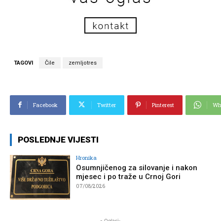
TAGOVI
Čile
zemljotres
Facebook
Twitter
Pinterest
Wh
POSLEDNJE VIJESTI
Hronika
Osumnjičenog za silovanje i nakon
mjesec i po traže u Crnoj Gori
07/08/2026
- Oglasi-