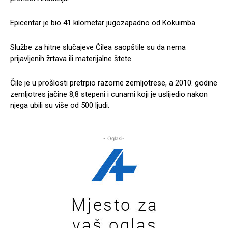
Epicentar je bio 41 kilometar jugozapadno od Kokuimba.
Službe za hitne slučajeve Čilea saopštile su da nema
prijavljenih žrtava ili materijalne štete.
Čile je u prošlosti pretrpio razorne zemljotrese, a 2010. godine
zemljotres jačine 8,8 stepeni i cunami koji je uslijedio nakon
njega ubili su više od 500 ljudi.
- Oglasi-