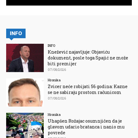
INFO
INFO
Knežević najavljuje: Objaviću
dokument, posle toga Spajić ne može
biti premijer
07/08/2026
Hronika
Zvicer neće robijati 56 godina: Kazne
se ne sabiraju prostom računicom
07/08/2026
Hronika
Uhapšen Rožajac osumnjičen da je
glavom udario bratanca i nanio mu
povrede