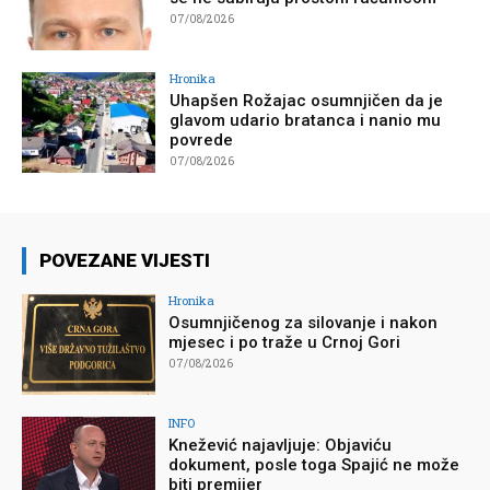
07/08/2026
Hronika
Uhapšen Rožajac osumnjičen da je
glavom udario bratanca i nanio mu
povrede
07/08/2026
POVEZANE VIJESTI
Hronika
Osumnjičenog za silovanje i nakon
mjesec i po traže u Crnoj Gori
07/08/2026
INFO
Knežević najavljuje: Objaviću
dokument, posle toga Spajić ne može
biti premijer