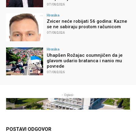
07/08/2026
Hronika
Zvicer neće robijati 56 godina: Kazne
se ne sabiraju prostom računicom
07/08/2026
Hronika
Uhapšen Rožajac osumnjičen da je
glavom udario bratanca i nanio mu
povrede
07/08/2026
- Oglasi-
POSTAVI ODGOVOR