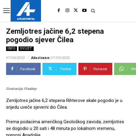
UK
LONDON NEWS
Zemljotres jačine 6,2 stepena
pogodio sjever Čilea
INFO
SVIJET
07/09/2023
Ažurirano:
07/09/2023
Facebook
Twitter
Pinterest
Wh
Ilustracija: Pixabay
Zemljotres jačine 6,2 stepena Rihterove skale pogodio je u
srijedu uveče sjeverni dio Čilea.
Prema podacima američkog Geološkog zavoda, zemljotres
se dogodio u 20 sati i 48 minuta po lokalnom vremenu,
prenosi Anadolija.