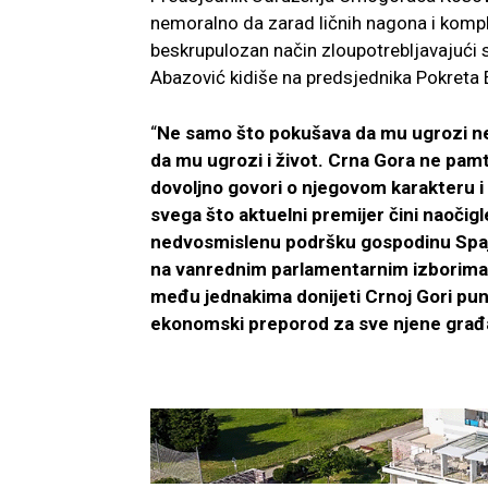
nemoralno da zarad ličnih nagona i komple
beskrupulozan način zloupotrebljavajući 
Abazović kidiše na predsjednika Pokreta 
“
Ne samo što pokušava da mu ugrozi neu
da mu ugrozi i život. Crna Gora ne pamt
dovoljno govori o njegovom karakteru i
svega što aktuelni premijer čini naoči
nedvosmislenu podršku gospodinu Spajić
na vanrednim parlamentarnim izborima g
među jednakima donijeti Crnoj Gori punu
ekonomski preporod za sve njene gra