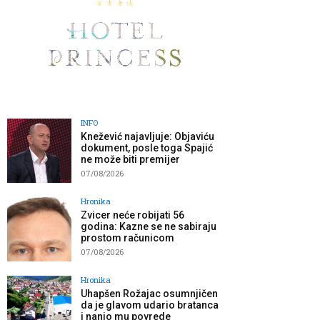
INFO
Knežević najavljuje: Objaviću
dokument, posle toga Spajić
ne može biti premijer
07/08/2026
Hronika
Zvicer neće robijati 56
godina: Kazne se ne sabiraju
prostom računicom
07/08/2026
Hronika
Uhapšen Rožajac osumnjičen
da je glavom udario bratanca
i nanio mu povrede