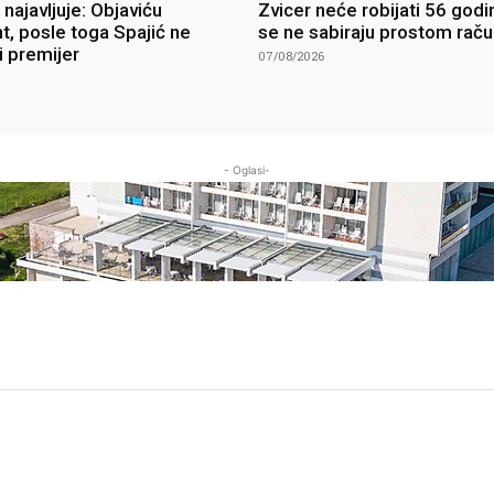
najavljuje: Objaviću
Zvicer neće robijati 56 godi
, posle toga Spajić ne
se ne sabiraju prostom rač
i premijer
07/08/2026
- Oglasi-