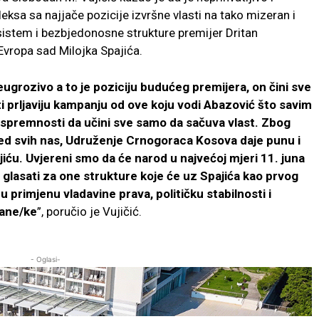
ksa sa najjače pozicije izvršne vlasti na tako mizeran i
sistem i bezbjedonosne strukture premijer Dritan
Evropa sad Milojka Spajića.
grozivo a to je poziciju budućeg premijera, on čini sve
i prljaviju kampanju od ove koju vodi Abazović što savim
 spremnosti da učini sve samo da sačuva vlast. Zbog
gled svih nas, Udruženje Crnogoraca Kosova daje punu i
u. Uvjereni smo da će narod u najvećoj mjeri 11. juna
lasati za one strukture koje će uz Spajića kao prvog
 primjenu vladavine prava, političku stabilnosti i
đane/ke
”, poručio je Vujičić.
- Oglasi-