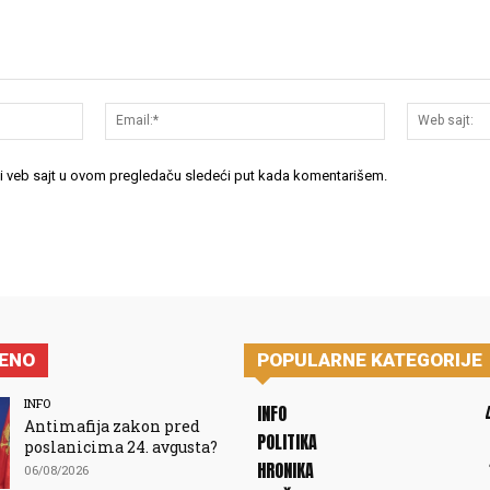
Ime:*
Email:*
 i veb sajt u ovom pregledaču sledeći put kada komentarišem.
JENO
POPULARNE KATEGORIJE
INFO
INFO
Antimafija zakon pred
POLITIKA
poslanicima 24. avgusta?
HRONIKA
06/08/2026