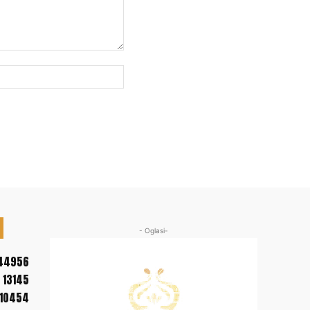
Web
sajt:
- Oglasi-
44956
13145
10454