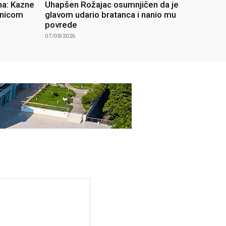
na: Kazne
Uhapšen Rožajac osumnjičen da je
unicom
glavom udario bratanca i nanio mu
povrede
07/08/2026