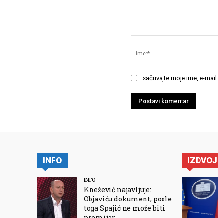
Komentariši:
sačuvajte moje ime, e-mail
INFO
IZDVO
INFO
Knežević najavljuje:
Objaviću dokument, posle
toga Spajić ne može biti
premijer