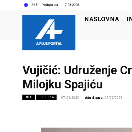
C
24.5
Podgorica
7.08.2026.
NASLOVNA
I
Vujičić: Udruženje 
Milojku Spajiću
INFO
POLITIKA
07/06/2023
Ažurirano:
07/06/2023