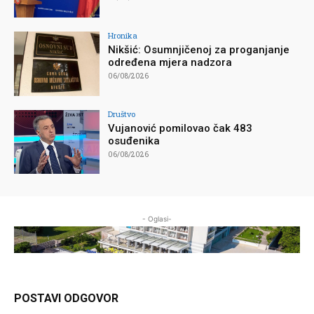
Hronika
Nikšić: Osumnjičenoj za proganjanje
određena mjera nadzora
06/08/2026
Društvo
Vujanović pomilovao čak 483
osuđenika
06/08/2026
- Oglasi-
POSTAVI ODGOVOR