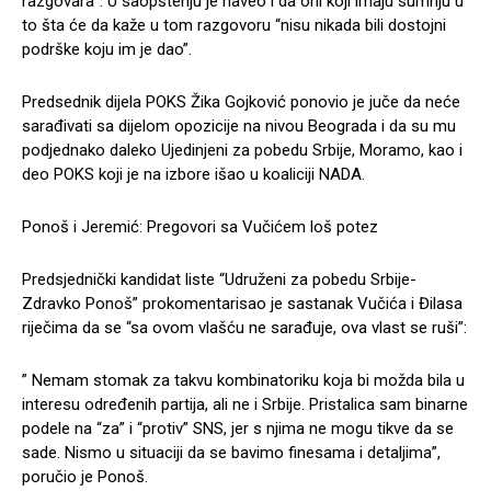
razgovara”. U saopštenju je naveo i da oni koji imaju sumnju u
to šta će da kaže u tom razgovoru “nisu nikada bili dostojni
podrške koju im je dao”.
Predsednik dijela POKS Žika Gojković ponovio je juče da neće
sarađivati sa dijelom opozicije na nivou Beograda i da su mu
podjednako daleko Ujedinjeni za pobedu Srbije, Moramo, kao i
deo POKS koji je na izbore išao u koaliciji NADA.
Ponoš i Jeremić: Pregovori sa Vučićem loš potez
Predsjednički kandidat liste “Udruženi za pobedu Srbije-
Zdravko Ponoš” prokomentarisao je sastanak Vučića i Đilasa
riječima da se “sa ovom vlašću ne sarađuje, ova vlast se ruši”:
” Nemam stomak za takvu kombinatoriku koja bi možda bila u
interesu određenih partija, ali ne i Srbije. Pristalica sam binarne
podele na “za” i “protiv” SNS, jer s njima ne mogu tikve da se
sade. Nismo u situaciji da se bavimo finesama i detaljima”,
poručio je Ponoš.