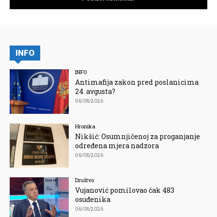
INFO
INFO
Antimafija zakon pred poslanicima
24. avgusta?
06/08/2026
Hronika
Nikšić: Osumnjičenoj za proganjanje
određena mjera nadzora
06/08/2026
Društvo
Vujanović pomilovao čak 483
osuđenika
06/08/2026