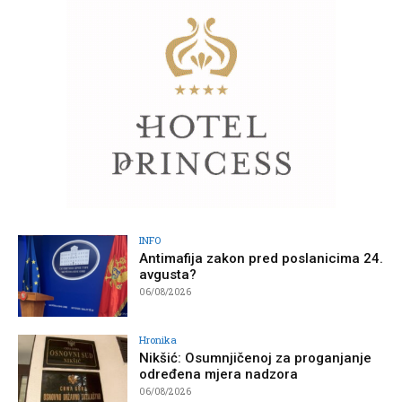
INFO
Antimafija zakon pred poslanicima 24.
avgusta?
06/08/2026
Hronika
Nikšić: Osumnjičenoj za proganjanje
određena mjera nadzora
06/08/2026