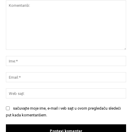
Komentariši:
Im
Em
We
saj
sačuvajte moje ime, e-mail i veb sajt u ovom pregledaču sledeći
put kada komentarišem.