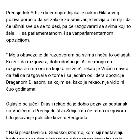
Predsjednik Srbije i lider naprednjaka je nakon Đilasovog
poziva poručio da se zalaže za smirivanje tenzija u zemlji i da
će učiniti sve da se to desi, pa će razgovarati sa svima koji to
žele – i sa parlamentarnom, i sa vanparlamentarnom
opozicijom.
” Moja obaveza je da razgovoram sa svima i neću to odlagati.
Ko želi da razgovara, dobrodošao je. Ali ne mogu da
razgovaram sa onima koji to ne žele”, rekao je Vučić i naveo
da želi da razgovara o tome i sa jednim od lidera opozicije
Draganom Đilasom, sa kojim se, kako je rekao, nije vidio ni
čuo godinama.
Oglasio se juče i Đilas i rekao da je dobio poziv za sastanak
sa Vučićem u Predsjedništvu Srbije i da će tema razgovora
biti rješavanje političke krize u Beogradu.
” Naši predstavnici u Gradskoj izbornoj komisiji nastavljaju