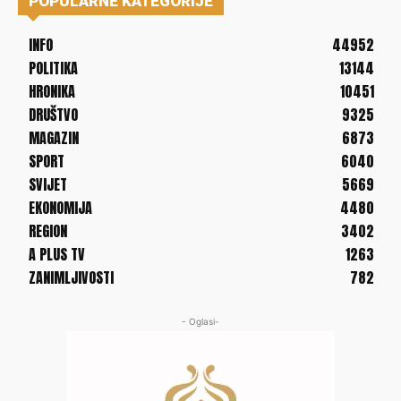
POPULARNE KATEGORIJE
INFO
44952
POLITIKA
13144
HRONIKA
10451
DRUŠTVO
9325
MAGAZIN
6873
SPORT
6040
SVIJET
5669
EKONOMIJA
4480
REGION
3402
A PLUS TV
1263
ZANIMLJIVOSTI
782
- Oglasi-