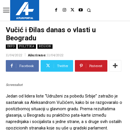
UK
LONDON NEWS
Vučić i Đilas danas o vlasti u
Beogradu
INFO
POLITIKA
REGION
11/04/2022
Ažurirano:
11/04/2022
Facebook
Twitter
Pinterest
Screenshot
Jedan od lidera liste “Udruženi za pobedu Srbije” zatražio je
sastanak sa Aleksandrom Vučićem, kako bi se razgovaralo o
postizbornoj situaciji u glavnom gradu. Prema rezultatima
glasanja, u Beogradu su praktično pata-karte između
naprednjaka i socijalista s jedne strane, a s druge svih ostalih
opozicionih stranaka koje su uše u gradski parlament.