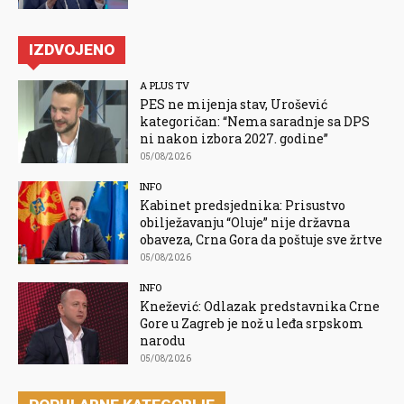
IZDVOJENO
A PLUS TV
PES ne mijenja stav, Urošević
kategoričan: “Nema saradnje sa DPS
ni nakon izbora 2027. godine”
05/08/2026
INFO
Kabinet predsjednika: Prisustvo
obilježavanju “Oluje” nije državna
obaveza, Crna Gora da poštuje sve žrtve
05/08/2026
INFO
Knežević: Odlazak predstavnika Crne
Gore u Zagreb je nož u leđa srpskom
narodu
05/08/2026