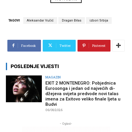
TAGOVI
Aleksandar Vučić
Dragan Đilas
izbori Srbija
Facebook
Twitter
Pinterest
POSLEDNJE VIJESTI
MAGAZIN
EXIT 2 MONTENEGRO: Pobjednica
Eurosonga i jedan od najvećih di-
džejeva svijeta predvode novi talas
imena za Exitovo veliko finale ljeta u
Budvi
06/08/2026
- Oglasi-