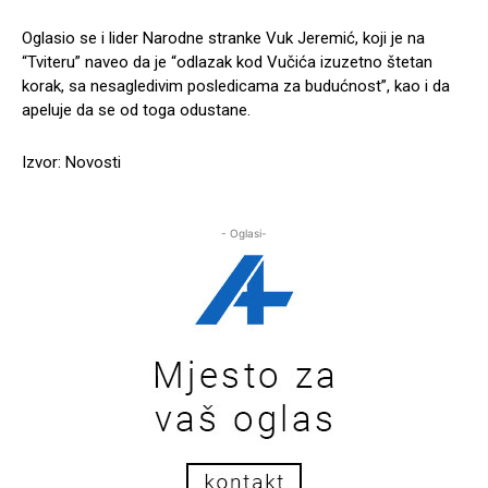
Oglasio se i lider Narodne stranke Vuk Jeremić, koji je na
“Tviteru” naveo da je “odlazak kod Vučića izuzetno štetan
korak, sa nesagledivim posledicama za budućnost”, kao i da
apeluje da se od toga odustane.
Izvor: Novosti
- Oglasi-