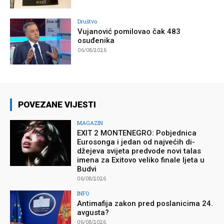
Društvo
Vujanović pomilovao čak 483
osuđenika
06/08/2026
POVEZANE VIJESTI
MAGAZIN
EXIT 2 MONTENEGRO: Pobjednica
Eurosonga i jedan od najvećih di-
džejeva svijeta predvode novi talas
imena za Exitovo veliko finale ljeta u
Budvi
06/08/2026
INFO
Antimafija zakon pred poslanicima 24.
avgusta?
06/08/2026