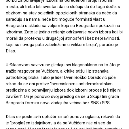
borbu za ponavljanje izbora na određenom broju izbornih
mesta, ali treba biti svestan da i u slučaju da do toga dođe, s
obzirom na stav pojedinih opozicionih stranaka da neće da
sarađuju sa nama, neće biti moguće formirati vlast u
Beogradu u skladu sa voljom koju su Beograđani pokazali na
izborima. Zato je jedino rešenje održavanje novih izbora koji bi
morali da proteknu u drugačijoj atmosferi i bez nepravilnosti,
koje su i ovoga puta zabeležene u velikom broju”, poručio je
Đilas.
U Đilasovom savezu ne gledaju svi blagonaklono na to što je
tražio razgovor sa Vučićem, a kritike stižu i iz stranaka
patriotskog bloka. Tako je lider Dveri Boško Obradović juče
rekao da se oni protive “besmislenim i antidemokratskim
predlozima o ponavljanju izbora dok izborni proces još nije ni
završen”. On je ponovio svoj predlog da se u Skupštini grada
Beograda formira nova vladajuća većina bez SNS i SPS.
Đilas se posle svih optužbi sinoć ponovo oglasio, rekavši da
je “proglašen izdajnikom, a da sa Vučićem nije ni seo da