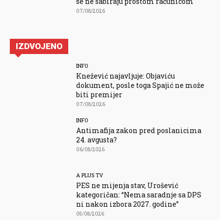
se ne sabiraju prostom računicom
07/08/2026
IZDVOJENO
INFO
Knežević najavljuje: Objaviću
dokument, posle toga Spajić ne može
biti premijer
07/08/2026
INFO
Antimafija zakon pred poslanicima
24. avgusta?
06/08/2026
A PLUS TV
PES ne mijenja stav, Urošević
kategoričan: “Nema saradnje sa DPS
ni nakon izbora 2027. godine”
05/08/2026