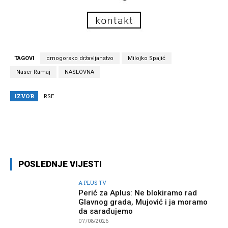
TAGOVI
crnogorsko državljanstvo
Milojko Spajić
Naser Ramaj
NASLOVNA
IZVOR
RSE
Facebook
Twitter
Pinterest
Wh
POSLEDNJE VIJESTI
A PLUS TV
Perić za Aplus: Ne blokiramo rad
Glavnog grada, Mujović i ja moramo
da sarađujemo
07/08/2026