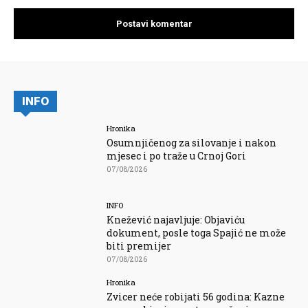
INFO
Hronika
Osumnjičenog za silovanje i nakon
mjesec i po traže u Crnoj Gori
07/08/2026
INFO
Knežević najavljuje: Objaviću
dokument, posle toga Spajić ne može
biti premijer
07/08/2026
Hronika
Zvicer neće robijati 56 godina: Kazne