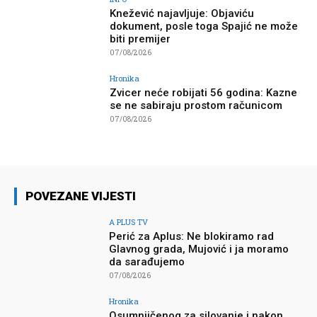
Knežević najavljuje: Objaviću
dokument, posle toga Spajić ne može
biti premijer
07/08/2026
Hronika
Zvicer neće robijati 56 godina: Kazne
se ne sabiraju prostom računicom
07/08/2026
POVEZANE VIJESTI
A PLUS TV
Perić za Aplus: Ne blokiramo rad
Glavnog grada, Mujović i ja moramo
da sarađujemo
07/08/2026
Hronika
Osumnjičenog za silovanje i nakon