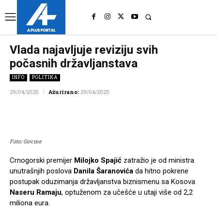
UK
LONDON NEWS
Vlada najavljuje reviziju svih
počasnih državljanstava
INFO
POLITIKA
29/04/2025
Ažurirano:
29/04/2025
Facebook
Twitter
Pinterest
Wh
Foto: Gov.me
Crnogorski premijer
Milojko Spajić
zatražio je od ministra
unutrašnjih poslova
Danila Šaranovića
da hitno pokrene
postupak oduzimanja državljanstva biznismenu sa Kosova
Naseru Ramaju
, optuženom za učešće u utaji više od 2,2
miliona eura.