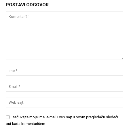
POSTAVI ODGOVOR
Komentariši:
Im
Em
We
saj
sačuvajte moje ime, e-mail i veb sajt u ovom pregledaču sledeći
put kada komentarišem.