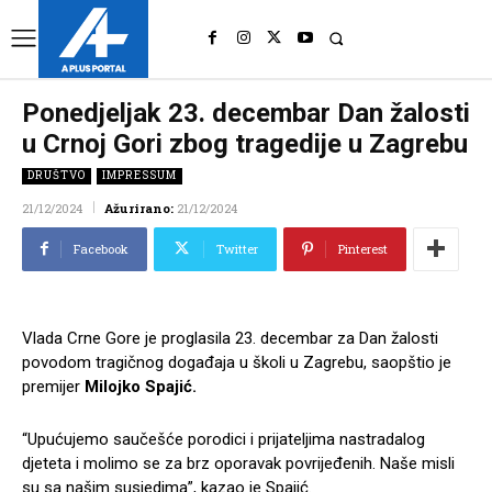
UK
LONDON NEWS
Ponedjeljak 23. decembar Dan žalosti
u Crnoj Gori zbog tragedije u Zagrebu
DRUŠTVO
IMPRESSUM
21/12/2024
Ažurirano:
21/12/2024
Facebook
Twitter
Pinterest
Vlada Crne Gore je proglasila 23. decembar za Dan žalosti
povodom tragičnog događaja u školi u Zagrebu, saopštio je
premijer
Milojko Spajić.
“Upućujemo saučešće porodici i prijateljima nastradalog
djeteta i molimo se za brz oporavak povrijeđenih. Naše misli
su sa našim susjedima”, kazao je Spajić.