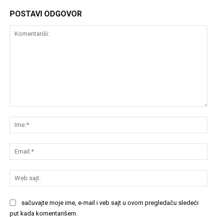
POSTAVI ODGOVOR
Komentariši:
Im
Em
We
saj
sačuvajte moje ime, e-mail i veb sajt u ovom pregledaču sledeći
put kada komentarišem.