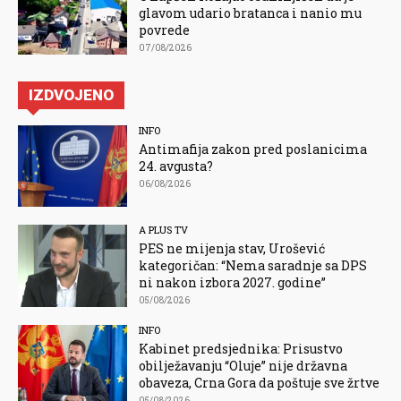
glavom udario bratanca i nanio mu
povrede
07/08/2026
IZDVOJENO
INFO
Antimafija zakon pred poslanicima
24. avgusta?
06/08/2026
A PLUS TV
PES ne mijenja stav, Urošević
kategoričan: “Nema saradnje sa DPS
ni nakon izbora 2027. godine”
05/08/2026
INFO
Kabinet predsjednika: Prisustvo
obilježavanju “Oluje” nije državna
obaveza, Crna Gora da poštuje sve žrtve
05/08/2026