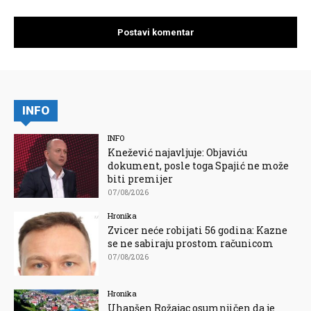
INFO
INFO
Knežević najavljuje: Objaviću
dokument, posle toga Spajić ne može
biti premijer
07/08/2026
Hronika
Zvicer neće robijati 56 godina: Kazne
se ne sabiraju prostom računicom
07/08/2026
Hronika
Uhapšen Rožajac osumnjičen da je